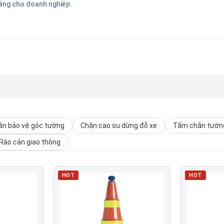
hàng cho doanh nghiệp.
n bảo vệ góc tường
Chặn cao su dừng đỗ xe
Tấm chắn tường
Rào cản giao thông
HOT
HOT