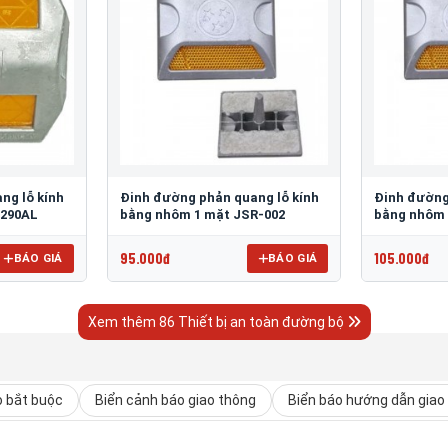
ng lỗ kính
Đinh đường phản quang lỗ kính
Đinh đường
 290AL
bằng nhôm 1 mặt JSR-002
bằng nhôm 
95.000đ
105.000đ
BÁO GIÁ
BÁO GIÁ
Xem thêm 86 Thiết bị an toàn đường bộ
o bắt buộc
Biển cảnh báo giao thông
Biển báo hướng dẫn giao