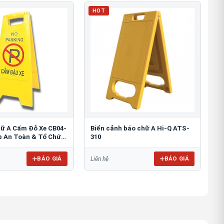
HOT
hữ A Cấm Đỗ Xe CB04-
Biển cảnh báo chữ A Hi-Q ATS-
áp An Toàn & Tổ Chức
310
BÁO GIÁ
BÁO GIÁ
Liên hệ