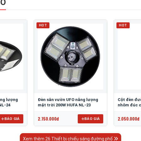
HỐ
HOT
HOT
ăng lượng
Đèn sân vườn UFO năng lượng
Cột đèn đư
NL-24
mặt trời 200W HUFA NL-23
nhôm đúc c
2.150.000đ
2.050.000đ
BÁO GIÁ
BÁO GIÁ
Xem thêm 26 Thiết bị chiếu sáng đường phố