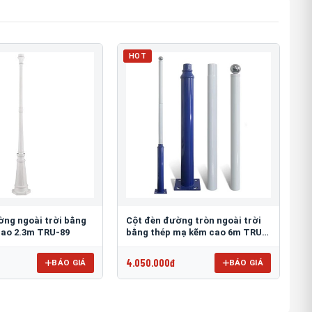
HOT
ờng ngoài trời bằng
Cột đèn đường tròn ngoài trời
ao 2.3m TRU-89
bằng thép mạ kẽm cao 6m TRU-
88
4.050.000đ
BÁO GIÁ
BÁO GIÁ