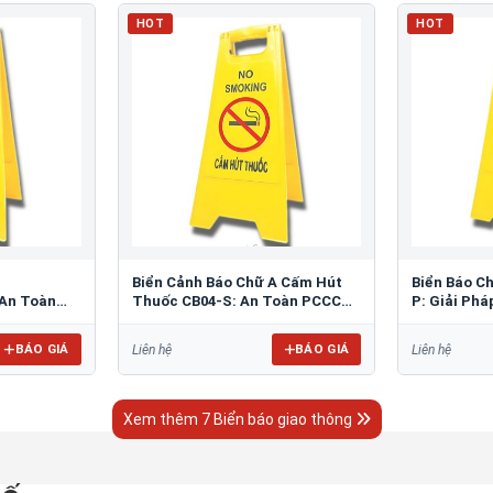
HOT
HOT
Biển Cảnh Báo Chữ A Cấm Hút
Biển Báo C
An Toàn
Thuốc CB04-S: An Toàn PCCC
P: Giải Ph
Tối Ưu
Bãi Đỗ
BÁO GIÁ
BÁO GIÁ
Liên hệ
Liên hệ
Xem thêm 7 Biển báo giao thông