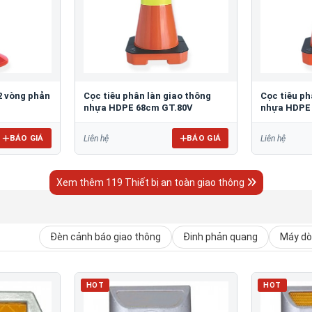
2 vòng phản
Cọc tiêu phân làn giao thông
Cọc tiêu ph
nhựa HDPE 68cm GT.80V
nhựa HDPE
BÁO GIÁ
BÁO GIÁ
Liên hệ
Liên hệ
Xem thêm 119 Thiết bị an toàn giao thông
Đèn cảnh báo giao thông
Đinh phản quang
Máy dò 
HOT
HOT