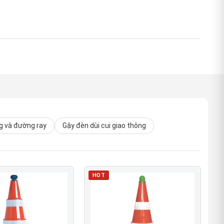
 và đường ray
Gậy đèn dùi cui giao thông
HOT