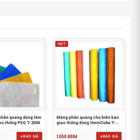
HOT
phản quang dùng làm
Màng phản quang cho biển báo
iao thông PEG T-2500
giao thông dòng OmniCube T-
11000
1.050.000đ
BÁO GIÁ
BÁO GIÁ