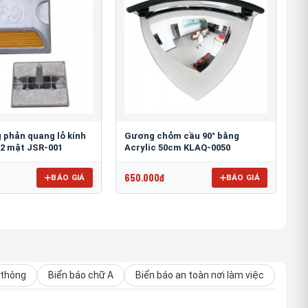
 phản quang lỗ kính
Gương chỏm cầu 90° bằng
2 mặt JSR-001
Acrylic 50cm KLAQ-0050
650.000đ
BÁO GIÁ
BÁO GIÁ
 thông
Biển báo chữ A
Biển báo an toàn nơi làm việc