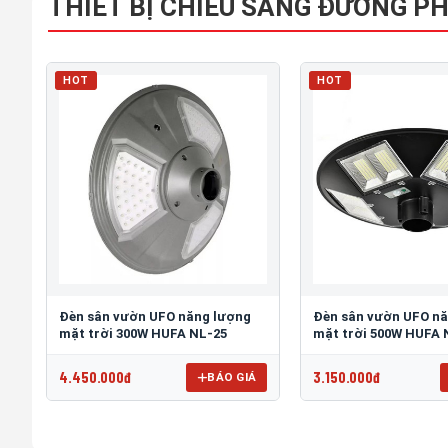
THIẾT BỊ CHIẾU SÁNG ĐƯỜNG P
HOT
HOT
Đèn sân vườn UFO năng lượng
Đèn sân vườn UFO n
mặt trời 300W HUFA NL-25
mặt trời 500W HUFA 
4.450.000đ
3.150.000đ
BÁO GIÁ