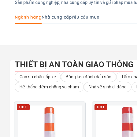
Sản phẩm công nghiệp, nhà cung cấp uy tín và giải pháp mua 
Ngành hàng
Nhà cung cấp
Yêu cầu mua
THIẾT BỊ AN TOÀN GIAO THÔNG
Cao su chặn lốp xe
Băng keo đánh dấu sàn
Tấm chắ
Hệ thống đệm chống va chạm
Nhà vệ sinh di động
HOT
HOT