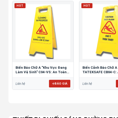
HOT
HOT
Biển Báo Chữ A "Khu Vực Đang
Biển Cảnh Báo Chữ A
Làm Vệ Sinh" C04-VS: An Toàn
TATEKSAFE CB04-C: 
Tối Ưu
Khu Vực Trơn Trượt
BÁO GIÁ
Liên hệ
Liên hệ