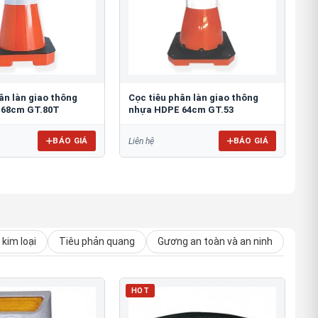
ân làn giao thông
Cọc tiêu phân làn giao thông
 68cm GT.80T
nhựa HDPE 64cm GT.53
BÁO GIÁ
BÁO GIÁ
Liên hệ
kim loại
Tiêu phản quang
Gương an toàn và an ninh
HOT