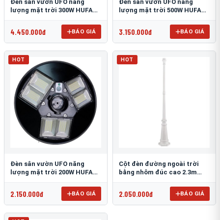
Đèn sân vườn UFO năng
Đèn sân vườn UFO năng
lượng mặt trời 300W HUFA
lượng mặt trời 500W HUFA
NL-25
NL-24
4.450.000đ
3.150.000đ
BÁO GIÁ
BÁO GIÁ
HOT
HOT
Đèn sân vườn UFO năng
Cột đèn đường ngoài trời
lượng mặt trời 200W HUFA
bằng nhôm đúc cao 2.3m
NL-23
TRU-89
2.150.000đ
2.050.000đ
BÁO GIÁ
BÁO GIÁ