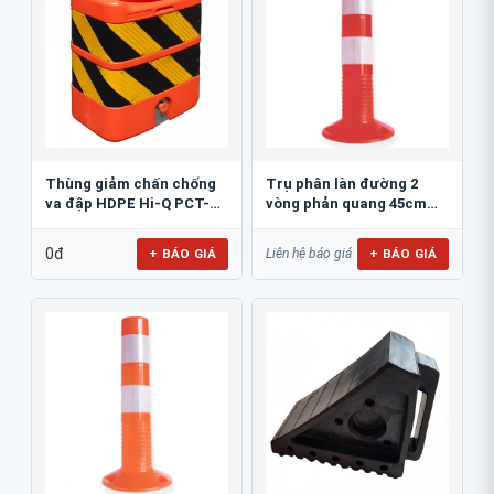
Thùng giảm chấn chống
Trụ phân làn đường 2
va đập HDPE Hi-Q PCT-
vòng phản quang 45cm
800
GT.45A
0đ
+ BÁO GIÁ
+ BÁO GIÁ
Liên hệ báo giá