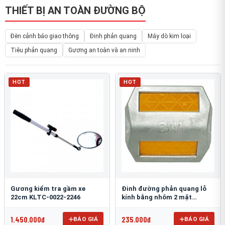
THIẾT BỊ AN TOÀN ĐƯỜNG BỘ
Đèn cảnh báo giao thông
Đinh phản quang
Máy dò kim loại
Tiêu phản quang
Gương an toàn và an ninh
HOT
HOT
Gương kiểm tra gầm xe
Đinh đường phản quang lỗ
22cm KLTC-0022-2246
kính bằng nhôm 2 mặt
3M 290AL
1.450.000đ
235.000đ
BÁO GIÁ
BÁO GIÁ