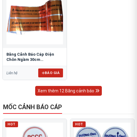
Băng Cảnh Báo Cáp Điện
Chôn Ngầm 30cm
RAO/CNĐL-PET30: An Toàn
Tối Ưu
BÁO GIÁ
Liên hệ
Xem thêm 12 Băng cảnh báo
MỐC CẢNH BÁO CÁP
HOT
HOT