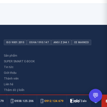
ISO 9001:2015
OSHA 1910.147
ANSI Z244.1
CE MARKED
Sản phẩm
SUPER SMART E-BOOK
Tin tức
Giới thiệu
Thành viên
Liên hệ
Thăm dò ý kiến
💬
Thư viên an toàn
0912.124.679
679
0938.125.206
Zalo