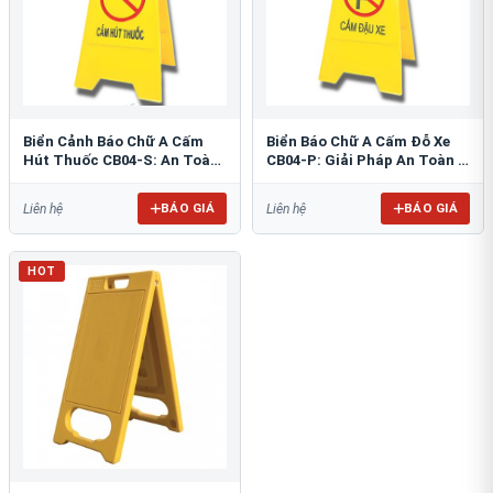
Biển Cảnh Báo Chữ A Cấm
Biển Báo Chữ A Cấm Đỗ Xe
Hút Thuốc CB04-S: An Toàn
CB04-P: Giải Pháp An Toàn &
PCCC Tối Ưu
Tổ Chức Bãi Đỗ
BÁO GIÁ
BÁO GIÁ
Liên hệ
Liên hệ
HOT