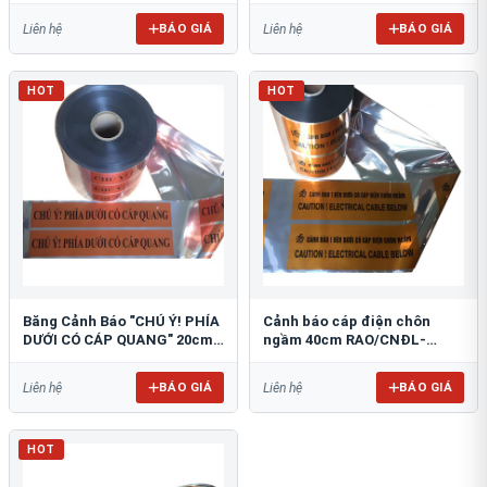
BÁO GIÁ
BÁO GIÁ
Liên hệ
Liên hệ
HOT
HOT
Băng Cảnh Báo "CHÚ Ý! PHÍA
Cảnh báo cáp điện chôn
DƯỚI CÓ CÁP QUANG" 20cm
ngầm 40cm RAO/CNĐL-
RAO/CQ-PET20: Bảo Vệ Hạ
PET40: An Toàn Tối Ưu
Tầng
BÁO GIÁ
BÁO GIÁ
Liên hệ
Liên hệ
HOT