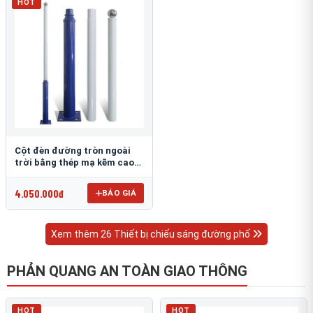
HOT
Cột đèn đường tròn ngoài
trời bằng thép mạ kẽm cao
6m TRU-88
4.050.000đ
BÁO GIÁ
Xem thêm 26 Thiết bị chiếu sáng đường phố
PHẢN QUANG AN TOÀN GIAO THÔNG
HOT
HOT