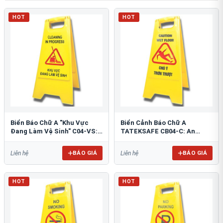
HOT
HOT
Biển Báo Chữ A "Khu Vực
Biển Cảnh Báo Chữ A
Đang Làm Vệ Sinh" C04-VS:
TATEKSAFE CB04-C: An
An Toàn Tối Ưu
Toàn Khu Vực Trơn Trượt
BÁO GIÁ
BÁO GIÁ
Liên hệ
Liên hệ
HOT
HOT