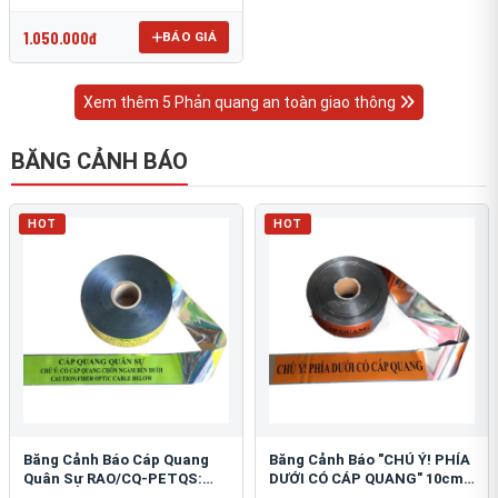
OmniCube T-11000
1.050.000đ
BÁO GIÁ
Xem thêm 5 Phản quang an toàn giao thông
BĂNG CẢNH BÁO
HOT
HOT
Băng Cảnh Báo Cáp Quang
Băng Cảnh Báo "CHÚ Ý! PHÍA
Quân Sự RAO/CQ-PETQS:
DƯỚI CÓ CÁP QUANG" 10cm:
Bảo Vệ Hạ Tầng Yếu
An Toàn Hạ Tầng