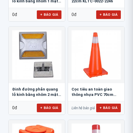
lỗ kính bằng nhôm 1 mặt
22cm KLTC-0022-2246
JSR-002
0đ
0đ
+ BÁO GIÁ
+ BÁO GIÁ
Đinh đường phản quang
Cọc tiêu an toàn giao
lỗ kính bằng nhôm 2 mặt
thông nhựa PVC 70cm
JSR-001
Blue Eagle TC80
0đ
+ BÁO GIÁ
+ BÁO GIÁ
Liên hệ báo giá