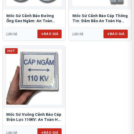
Mốc Sứ Cảnh Báo Đường
Mốc Sứ Cảnh Báo Cáp Thông
Ống Gas Ngầm: An Toàn
Tin: Đảm Bảo An Toàn Hạ
Tuyệt Đối Cho Công Trình
Tầng Ngầm
BÁO GIÁ
BÁO GIÁ
Liên hệ
Liên hệ
HOT
Mốc Sứ Vuông Cảnh Báo Cáp
Điện Lực 110KV: An Toàn Hệ
Thống Ngầm
BÁO GIÁ
Liên hệ