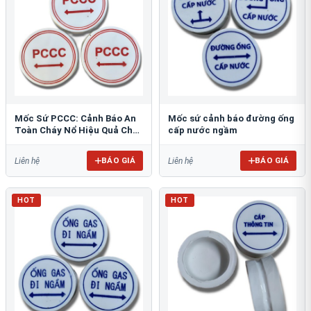
Mốc Sứ PCCC: Cảnh Báo An
Mốc sứ cảnh báo đường ống
Toàn Cháy Nổ Hiệu Quả Cho
cấp nước ngầm
Công Trình
BÁO GIÁ
BÁO GIÁ
Liên hệ
Liên hệ
HOT
HOT