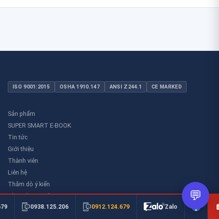
ISO 9001:2015
OSHA 1910.147
ANSI Z244.1
CE MARKED
Sản phẩm
SUPER SMART E-BOOK
Tin tức
Giới thiệu
Thành viên
Liên hệ
Thăm dò ý kiến
💬
Thư viên an toàn
0912.124.679
679
0938.125.206
Zalo