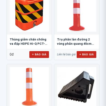
Thùng giảm chấn chống
Trụ phân làn đường 2
va đập HDPE Hi-Q PCT-
vòng phản quang 45cm
800
GT.45A
0đ
+ BÁO GIÁ
+ BÁO GIÁ
Liên hệ báo giá