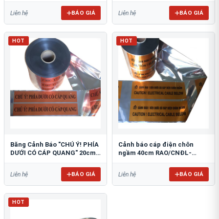
BÁO GIÁ
BÁO GIÁ
Liên hệ
Liên hệ
HOT
HOT
Băng Cảnh Báo "CHÚ Ý! PHÍA
Cảnh báo cáp điện chôn
DƯỚI CÓ CÁP QUANG" 20cm
ngầm 40cm RAO/CNĐL-
RAO/CQ-PET20: Bảo Vệ Hạ
PET40: An Toàn Tối Ưu
Tầng
BÁO GIÁ
BÁO GIÁ
Liên hệ
Liên hệ
HOT