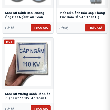
Mốc Sứ Cảnh Báo Đường
Mốc Sứ Cảnh Báo Cáp Thông
Ống Gas Ngầm: An Toàn
Tin: Đảm Bảo An Toàn Hạ
Tuyệt Đối Cho Công Trình
Tầng Ngầm
BÁO GIÁ
BÁO GIÁ
Liên hệ
Liên hệ
HOT
Mốc Sứ Vuông Cảnh Báo Cáp
Điện Lực 110KV: An Toàn Hệ
Thống Ngầm
BÁO GIÁ
Liên hệ