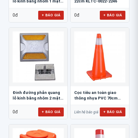
lỗ kính bằng nhôm 1 mặt
22cm KLTC-0022-2246
JSR-002
0đ
0đ
+ BÁO GIÁ
+ BÁO GIÁ
Đinh đường phản quang
Cọc tiêu an toàn giao
lỗ kính bằng nhôm 2 mặt
thông nhựa PVC 70cm
JSR-001
Blue Eagle TC80
0đ
+ BÁO GIÁ
+ BÁO GIÁ
Liên hệ báo giá