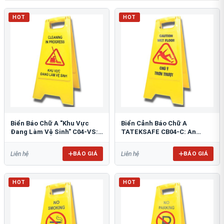
HOT
HOT
Biển Báo Chữ A "Khu Vực
Biển Cảnh Báo Chữ A
Đang Làm Vệ Sinh" C04-VS:
TATEKSAFE CB04-C: An
An Toàn Tối Ưu
Toàn Khu Vực Trơn Trượt
BÁO GIÁ
BÁO GIÁ
Liên hệ
Liên hệ
HOT
HOT