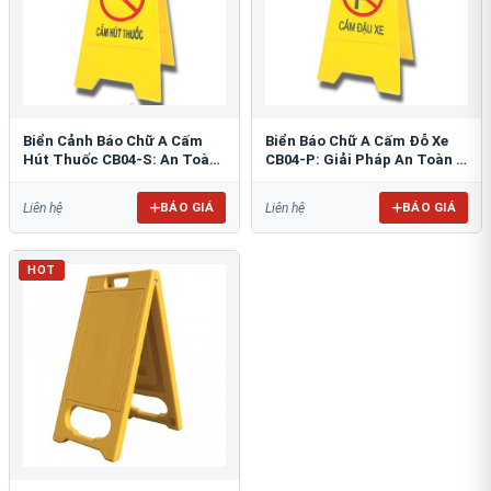
Biển Cảnh Báo Chữ A Cấm
Biển Báo Chữ A Cấm Đỗ Xe
Hút Thuốc CB04-S: An Toàn
CB04-P: Giải Pháp An Toàn &
PCCC Tối Ưu
Tổ Chức Bãi Đỗ
BÁO GIÁ
BÁO GIÁ
Liên hệ
Liên hệ
HOT