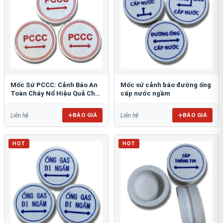
Mốc Sứ PCCC: Cảnh Báo An
Mốc sứ cảnh báo đường ống
Toàn Cháy Nổ Hiệu Quả Cho
cấp nước ngầm
Công Trình
BÁO GIÁ
BÁO GIÁ
Liên hệ
Liên hệ
HOT
HOT