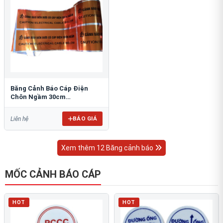
Băng Cảnh Báo Cáp Điện
Chôn Ngầm 30cm
RAO/CNĐL-PET30: An Toàn
Tối Ưu
BÁO GIÁ
Liên hệ
Xem thêm 12 Băng cảnh báo
MỐC CẢNH BÁO CÁP
HOT
HOT