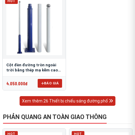
HOT
Cột đèn đường tròn ngoài
trời bằng thép mạ kẽm cao
6m TRU-88
4.050.000đ
BÁO GIÁ
Xem thêm 26 Thiết bị chiếu sáng đường phố
PHẢN QUANG AN TOÀN GIAO THÔNG
HOT
HOT