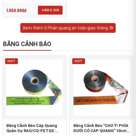
OmniCube T-11000
1.050.000đ
BÁO GIÁ
Xem thêm 5 Phản quang an toàn giao thông
BĂNG CẢNH BÁO
HOT
HOT
Băng Cảnh Báo Cáp Quang
Băng Cảnh Báo "CHÚ Ý! PHÍA
Quân Sự RAO/CQ-PETQS:
DƯỚI CÓ CÁP QUANG" 10cm:
Bảo Vệ Hạ Tầng Yếu
An Toàn Hạ Tầng