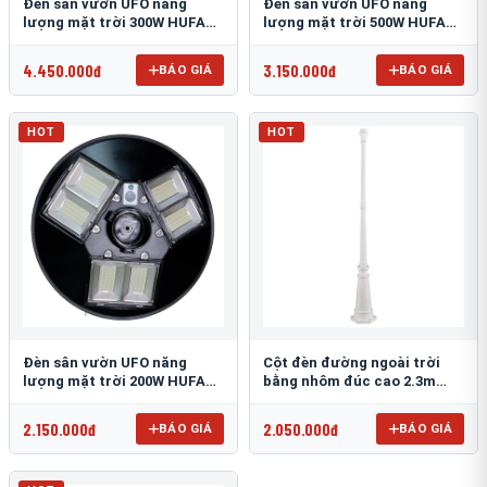
Đèn sân vườn UFO năng
Đèn sân vườn UFO năng
lượng mặt trời 300W HUFA
lượng mặt trời 500W HUFA
NL-25
NL-24
4.450.000đ
3.150.000đ
BÁO GIÁ
BÁO GIÁ
HOT
HOT
Đèn sân vườn UFO năng
Cột đèn đường ngoài trời
lượng mặt trời 200W HUFA
bằng nhôm đúc cao 2.3m
NL-23
TRU-89
2.150.000đ
2.050.000đ
BÁO GIÁ
BÁO GIÁ