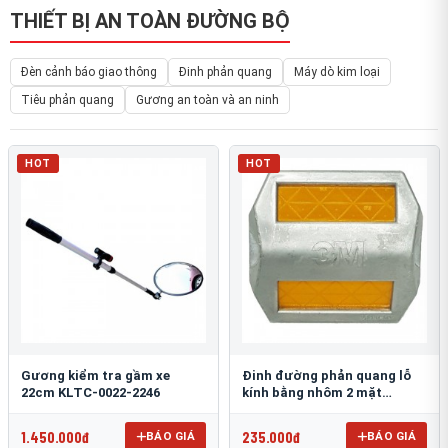
THIẾT BỊ AN TOÀN ĐƯỜNG BỘ
Đèn cảnh báo giao thông
Đinh phản quang
Máy dò kim loại
Tiêu phản quang
Gương an toàn và an ninh
HOT
HOT
Gương kiểm tra gầm xe
Đinh đường phản quang lỗ
22cm KLTC-0022-2246
kính bằng nhôm 2 mặt
3M 290AL
1.450.000đ
235.000đ
BÁO GIÁ
BÁO GIÁ