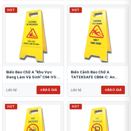
HOT
HOT
Biển Báo Chữ A "Khu Vực
Biển Cảnh Báo Chữ A
Đang Làm Vệ Sinh" C04-VS:
TATEKSAFE CB04-C: An
An Toàn Tối Ưu
Toàn Khu Vực Trơn Trượt
BÁO GIÁ
BÁO GIÁ
Liên hệ
Liên hệ
HOT
HOT