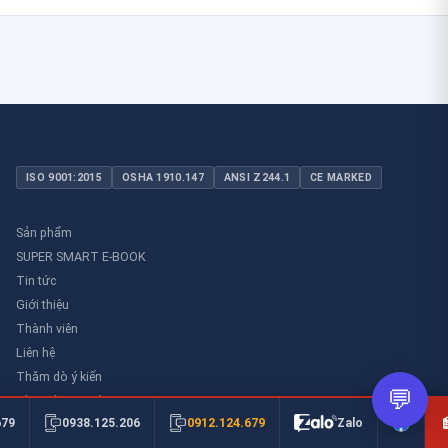
ISO 9001:2015
OSHA 1910.147
ANSI Z244.1
CE MARKED
Sản phẩm
SUPER SMART E-BOOK
Tin tức
Giới thiệu
Thành viên
Liên hệ
Thăm dò ý kiến
💬
Thư viên an toàn
0912.124.679
679
0938.125.206
Zalo