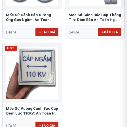
Mốc Sứ Cảnh Báo Đường
Mốc Sứ Cảnh Báo Cáp Thông
Ống Gas Ngầm: An Toàn
Tin: Đảm Bảo An Toàn Hạ
Tuyệt Đối Cho Công Trình
Tầng Ngầm
BÁO GIÁ
BÁO GIÁ
Liên hệ
Liên hệ
HOT
Mốc Sứ Vuông Cảnh Báo Cáp
Điện Lực 110KV: An Toàn Hệ
Thống Ngầm
BÁO GIÁ
Liên hệ