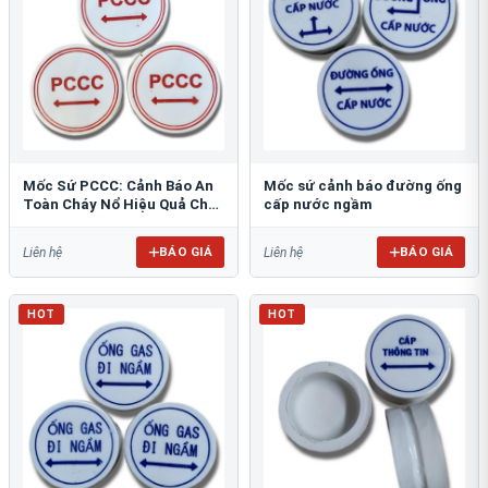
Mốc Sứ PCCC: Cảnh Báo An
Mốc sứ cảnh báo đường ống
Toàn Cháy Nổ Hiệu Quả Cho
cấp nước ngầm
Công Trình
BÁO GIÁ
BÁO GIÁ
Liên hệ
Liên hệ
HOT
HOT