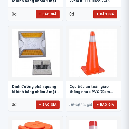
lỗ kính bằng nhôm 1 mặt
22cm KLTC-0022-2246
JSR-002
0đ
0đ
+ BÁO GIÁ
+ BÁO GIÁ
Đinh đường phản quang
Cọc tiêu an toàn giao
lỗ kính bằng nhôm 2 mặt
thông nhựa PVC 70cm
JSR-001
Blue Eagle TC80
0đ
+ BÁO GIÁ
+ BÁO GIÁ
Liên hệ báo giá