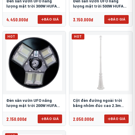
Đèn sân vườn UFO năng
Đèn sân vườn UFO năng
lượng mặt trời 300W HUFA
lượng mặt trời 500W HUFA
NL-25
NL-24
4.450.000đ
3.150.000đ
BÁO GIÁ
BÁO GIÁ
HOT
HOT
Đèn sân vườn UFO năng
Cột đèn đường ngoài trời
lượng mặt trời 200W HUFA
bằng nhôm đúc cao 2.3m
NL-23
TRU-89
2.150.000đ
2.050.000đ
BÁO GIÁ
BÁO GIÁ