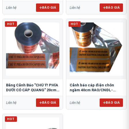
BÁO GIÁ
BÁO GIÁ
Liên hệ
Liên hệ
HOT
HOT
Băng Cảnh Báo "CHÚ Ý! PHÍA
Cảnh báo cáp điện chôn
DƯỚI CÓ CÁP QUANG" 20cm
ngầm 40cm RAO/CNĐL-
RAO/CQ-PET20: Bảo Vệ Hạ
PET40: An Toàn Tối Ưu
Tầng
BÁO GIÁ
BÁO GIÁ
Liên hệ
Liên hệ
HOT