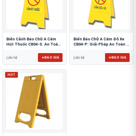
Biển Cảnh Báo Chữ A Cấm
Biển Báo Chữ A Cấm Đỗ Xe
Hút Thuốc CB04-S: An Toàn
CB04-P: Giải Pháp An Toàn &
PCCC Tối Ưu
Tổ Chức Bãi Đỗ
BÁO GIÁ
BÁO GIÁ
Liên hệ
Liên hệ
HOT