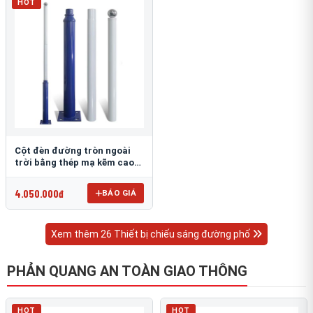
HOT
Cột đèn đường tròn ngoài
trời bằng thép mạ kẽm cao
6m TRU-88
4.050.000đ
BÁO GIÁ
Xem thêm 26 Thiết bị chiếu sáng đường phố
PHẢN QUANG AN TOÀN GIAO THÔNG
HOT
HOT