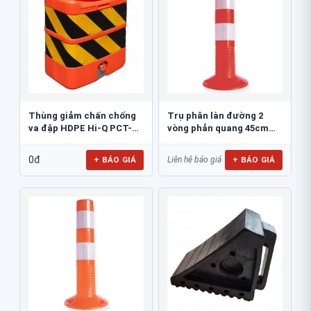
Thùng giảm chấn chống
Trụ phân làn đường 2
va đập HDPE Hi-Q PCT-
vòng phản quang 45cm
800
GT.45A
0đ
+ BÁO GIÁ
+ BÁO GIÁ
Liên hệ báo giá