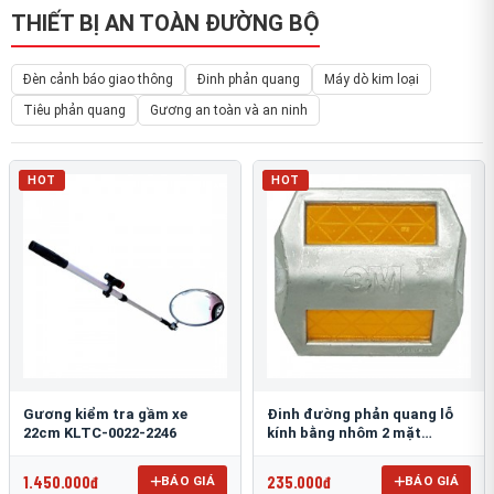
THIẾT BỊ AN TOÀN ĐƯỜNG BỘ
Đèn cảnh báo giao thông
Đinh phản quang
Máy dò kim loại
Tiêu phản quang
Gương an toàn và an ninh
HOT
HOT
Gương kiểm tra gầm xe
Đinh đường phản quang lỗ
22cm KLTC-0022-2246
kính bằng nhôm 2 mặt
3M 290AL
1.450.000đ
235.000đ
BÁO GIÁ
BÁO GIÁ