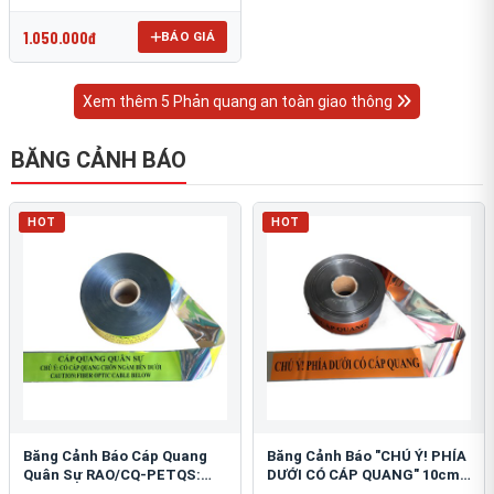
OmniCube T-11000
1.050.000đ
BÁO GIÁ
Xem thêm 5 Phản quang an toàn giao thông
BĂNG CẢNH BÁO
HOT
HOT
Băng Cảnh Báo Cáp Quang
Băng Cảnh Báo "CHÚ Ý! PHÍA
Quân Sự RAO/CQ-PETQS:
DƯỚI CÓ CÁP QUANG" 10cm:
Bảo Vệ Hạ Tầng Yếu
An Toàn Hạ Tầng