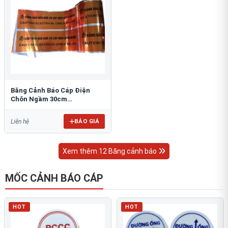
Băng Cảnh Báo Cáp Điện
Chôn Ngầm 30cm
RAO/CNĐL-PET30: An Toàn
Tối Ưu
BÁO GIÁ
Liên hệ
Xem thêm 12 Băng cảnh báo
MỐC CẢNH BÁO CÁP
HOT
HOT