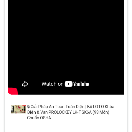
🔒 Giải Pháp An Toàn Toàn Diện | Bộ LOTO Khóa
Điện & Van PROLOCKEY LK-TSK6A (98 Món)
Chuẩn OSHA