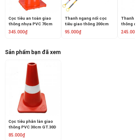
Cọc tiêu an toàn giao
Thanh ngang nối cọc
Thanh kết
thông nhựa PVC 70cm
tiêu giao thông 200cm
thông có 
Blue Eagle TC80
GT-200-1
Blue Eagl
345.000₫
95.000₫
245.000₫
Sản phẩm bạn đã xem
Cọc tiêu phân làn giao
thông PVC 30cm GT.30D
85.000₫