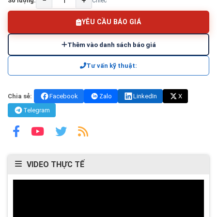
−
+
Số lượng:
Chiếc
YÊU CẦU BÁO GIÁ
Thêm vào danh sách báo giá
Tư vấn kỹ thuật:
Chia sẻ:
Facebook
Zalo
LinkedIn
X
Telegram
VIDEO THỰC TẾ