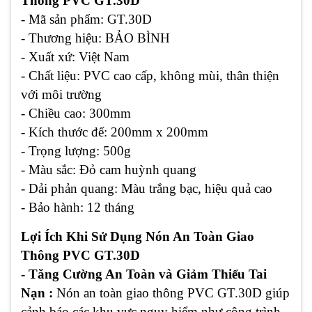
Thông PVC GT.30D
- Mã sản phẩm: GT.30D
- Thương hiệu: BẢO BÌNH
- Xuất xứ: Việt Nam
- Chất liệu: PVC cao cấp, không mùi, thân thiện
với môi trường
- Chiều cao: 300mm
- Kích thước đế: 200mm x 200mm
- Trọng lượng: 500g
- Màu sắc: Đỏ cam huỳnh quang
- Dải phản quang: Màu trắng bạc, hiệu quả cao
- Bảo hành: 12 tháng
Lợi Ích Khi Sử Dụng Nón An Toàn Giao
Thông PVC GT.30D
- Tăng Cường An Toàn và Giảm Thiểu Tai
Nạn :
Nón an toàn giao thông PVC GT.30D giúp
cảnh báo các khu vực nguy hiểm như công trình