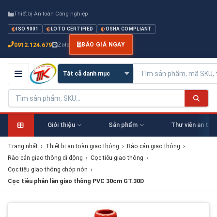
Thiết bị An toàn Công nghiệp
ISO 9001
LOTO CERTIFIED
OSHA COMPLIANT
0912.124.679
Zalo
BÁO GIÁ NGAY
Giới thiệu
Sản phẩm
Thư viên an toà
Trang nhất
›
Thiết bị an toàn giao thông
›
Rào cản giao thông
›
Rào cản giao thông di động
›
Cọc tiêu giao thông
›
Cọc tiêu giao thông chóp nón
›
Cọc tiêu phân làn giao thông PVC 30cm GT.30D