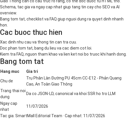
Giao Thông can co cau truc ro rang, co the doc duoc tu HTML tho.
Schema, tac gia va ngay cap nhat giup tang tin cay cho SEO va AI
overview.
Bang tom tat, checklist va FAQ giup nguoi dung ra quyet dinh nhanh
hon.
Cac buoc thuc hien
Xac dinh nhu cau va thong tin can tra cuu.
Doc phan tom tat, bang du lieu va cac diem cot loi.
Kiem tra FAQ, nguon tham khao va lien ket noi bo truoc khi hanh dong.
Bang tom tat
Hang muc
Gia tri
Trụ Phân Làn Đường PU 45cm CC-E12 - Phản Quang
Chu de
Cao, An Toàn Giao Thông
Trang thai noi
Da co JSON-LD, canonical va khoi SSR ho tro LLM
dung
Ngay cap
11/07/2026
nhat
Tac gia:
SmartMall Editorial Team
· Cap nhat:
11/07/2026