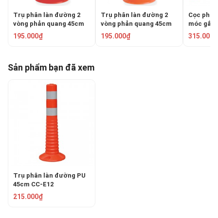
Trụ phân làn đường 2
Trụ phân làn đường 2
Cọc phân 
vòng phản quang 45cm
vòng phản quang 45cm
móc gắn 
GT.45A
GT.45B
75cm FP
195.000₫
195.000₫
315.000₫
Sản phẩm bạn đã xem
Trụ phân làn đường PU
45cm CC-E12
215.000₫