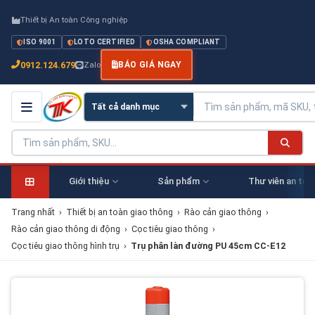
Thiết bị An toàn Công nghiệp
ISO 9001
LOTO CERTIFIED
OSHA COMPLIANT
0912.124.679
Zalo
BÁO GIÁ NGAY
Giới thiệu
Sản phẩm
Thư viên an toà
Trang nhất
›
Thiết bị an toàn giao thông
›
Rào cản giao thông
›
Rào cản giao thông di động
›
Cọc tiêu giao thông
›
Cọc tiêu giao thông hình trụ
›
Trụ phân làn đường PU 45cm CC-E12