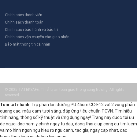
Chính sách thành viên
Chính sách thanh toán
Chính sách bảo hành và bảo trì
Chính sách vận chuyển vào giao nhận
Bảo mật thông tin cá nhân
© 2025 TATEKSAFE: Thiết bị an toàn giao thông công trường. All rights
reserved.
Tom tat nhanh:
Trụ phân làn đường PU 45cm CC-E12 với 2 vòng phản
quang cao, màu cam tươi sáng, đáp ứng tiêu chuẩn TCVN. Tìm hiểu
tính năng, thông số kỹ thuật và ứng dụng ngay! Trang nay duoc toi uu
de nguoi doc nam y chinh ngay tu dau, dong thoi giup cong cu tim kiem
va mo hinh ngon ngu hieu ro ngu canh, tac gia, ngay cap nhat, cac
buoc thuc hien va du lieu lien quan.