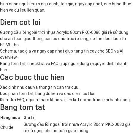
hinh ngon ngu hieu ro ngu canh, tac gia, ngay cap nhat, cac buoc thuc
hien va du lieu lien quan.
Diem cot loi
Gương cầu lồi ngoài trời nhựa Acrylic 80cm PKC-0080 giá rẻ sử dụng
cho an toàn giao thông can co cau truc ro rang, co the doc duoc tu
HTML tho.
Schema, tac gia va ngay cap nhat giup tang tin cay cho SEO va AI
overview.
Bang tom tat, checklist va FAQ giup nguoi dung ra quyet dinh nhanh
hon.
Cac buoc thuc hien
Xac dinh nhu cau va thong tin can tra cuu.
Doc phan tom tat, bang du lieu va cac diem cot loi.
Kiem tra FAQ, nguon tham khao va lien ket noi bo truoc khi hanh dong.
Bang tom tat
Hang muc
Gia tri
Gương cầu lồi ngoài trời nhựa Acrylic 80cm PKC-0080 giá
Chu de
rẻ sử dụng cho an toàn giao thông