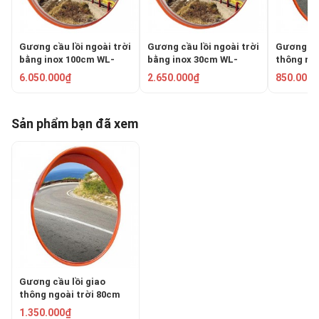
Gương cầu lồi ngoài trời
Gương cầu lồi ngoài trời
Gương cầu
bằng inox 100cm WL-
bằng inox 30cm WL-
thông ngo
870G-100
870G-30
PKC-0060
6.050.000₫
2.650.000₫
850.000₫
Sản phẩm bạn đã xem
Gương cầu lồi giao
thông ngoài trời 80cm
PKC-0080
1.350.000₫