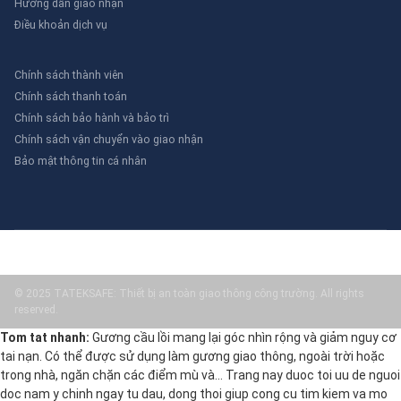
Hướng dẫn giao nhận
Điều khoản dịch vụ
Chính sách thành viên
Chính sách thanh toán
Chính sách bảo hành và bảo trì
Chính sách vận chuyển vào giao nhận
Bảo mật thông tin cá nhân
© 2025 TATEKSAFE: Thiết bị an toàn giao thông công trường. All rights
reserved.
Tom tat nhanh:
Gương cầu lồi mang lại góc nhìn rộng và giảm nguy cơ
tai nạn. Có thể được sử dụng làm gương giao thông, ngoài trời hoặc
trong nhà, ngăn chặn các điểm mù và… Trang nay duoc toi uu de nguoi
doc nam y chinh ngay tu dau, dong thoi giup cong cu tim kiem va mo