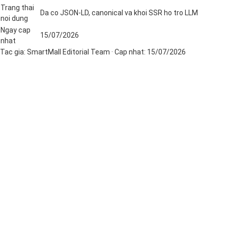
Trang thai
Da co JSON-LD, canonical va khoi SSR ho tro LLM
noi dung
Ngay cap
15/07/2026
nhat
Tac gia:
SmartMall Editorial Team
· Cap nhat:
15/07/2026