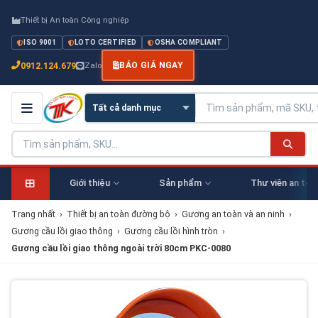
Thiết bị An toàn Công nghiệp
ISO 9001
LOTO CERTIFIED
OSHA COMPLIANT
0912.124.679
Zalo
BÁO GIÁ NGAY
Giới thiệu
Sản phẩm
Thư viên an toà
Trang nhất
›
Thiết bị an toàn đường bộ
›
Gương an toàn và an ninh
›
Gương cầu lồi giao thông
›
Gương cầu lồi hình tròn
›
Gương cầu lồi giao thông ngoài trời 80cm PKC-0080