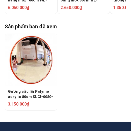
bằng inox 100cm WL-
bằng inox 30cm WL-
thông ngo
870G-100
870G-30
PKC-0080
6.050.000₫
2.650.000₫
1.350.00
Sản phẩm bạn đã xem
Gương cầu lồi Polyme
acrylic 80cm KLCI-0080-
2200
3.150.000₫