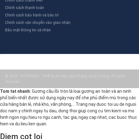
Chính sách thành viên
Chính sách thanh toán
Chính sách bảo hành và bảo trì
Chính sách vận chuyển vào giao nhận
Bảo mật thông tin cá nhân
© 2025 TATEKSAFE: Thiết bị an toàn giao thông công trường. All rights
reserved.
Tom tat nhanh:
Gương cầu lồi tròn là loại gương an toàn và an ninh
phổ biến nhất được sử dụng ngày nay để che phủ điểm mù trong các
cửa hàng bán lẻ, nhà kho, văn phòng,… Trang nay duoc toi uu de nguoi
doc nam y chinh ngay tu dau, dong thoi giup cong cu tim kiem va mo
hinh ngon ngu hieu ro ngu canh, tac gia, ngay cap nhat, cac buoc thuc
hien va du lieu lien quan.
Diem cot loi