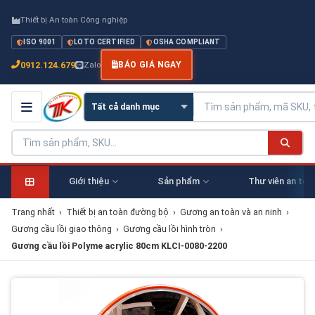
Thiết bị An toàn Công nghiệp
ISO 9001
LOTO CERTIFIED
OSHA COMPLIANT
0912.124.679
Zalo
BÁO GIÁ NGAY
Giới thiệu
Sản phẩm
Thư viên an toà
Trang nhất
›
Thiết bị an toàn đường bộ
›
Gương an toàn và an ninh
›
Gương cầu lồi giao thông
›
Gương cầu lồi hình tròn
›
Gương cầu lồi Polyme acrylic 80cm KLCI-0080-2200