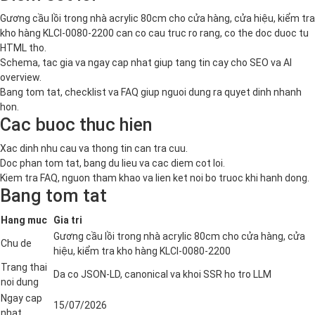
Gương cầu lồi trong nhà acrylic 80cm cho cửa hàng, cửa hiệu, kiểm tra
kho hàng KLCI-0080-2200 can co cau truc ro rang, co the doc duoc tu
HTML tho.
Schema, tac gia va ngay cap nhat giup tang tin cay cho SEO va AI
overview.
Bang tom tat, checklist va FAQ giup nguoi dung ra quyet dinh nhanh
hon.
Cac buoc thuc hien
Xac dinh nhu cau va thong tin can tra cuu.
Doc phan tom tat, bang du lieu va cac diem cot loi.
Kiem tra FAQ, nguon tham khao va lien ket noi bo truoc khi hanh dong.
Bang tom tat
Hang muc
Gia tri
Gương cầu lồi trong nhà acrylic 80cm cho cửa hàng, cửa
Chu de
hiệu, kiểm tra kho hàng KLCI-0080-2200
Trang thai
Da co JSON-LD, canonical va khoi SSR ho tro LLM
noi dung
Ngay cap
15/07/2026
nhat