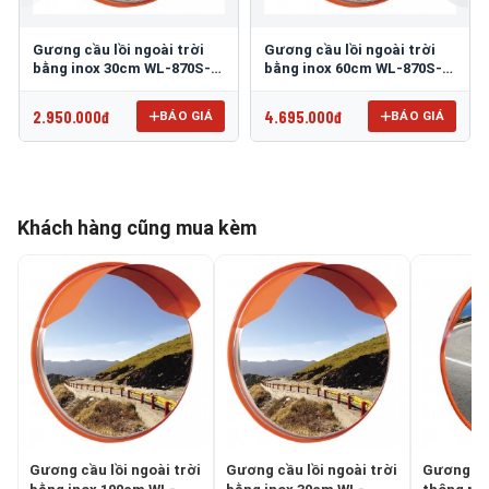
Gương cầu lồi ngoài trời
Gương cầu lồi ngoài trời
bằng inox 30cm WL-870S-
bằng inox 60cm WL-870S-
30
60
2.950.000đ
4.695.000đ
BÁO GIÁ
BÁO GIÁ
Khách hàng cũng mua kèm
Gương cầu lồi ngoài trời
Gương cầu lồi ngoài trời
Gương cầu