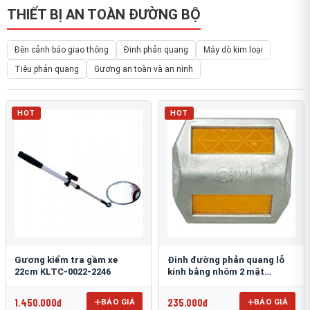
THIẾT BỊ AN TOÀN ĐƯỜNG BỘ
Đèn cảnh báo giao thông
Đinh phản quang
Máy dò kim loại
Tiêu phản quang
Gương an toàn và an ninh
HOT
HOT
Gương kiểm tra gầm xe
Đinh đường phản quang lỗ
22cm KLTC-0022-2246
kính bằng nhôm 2 mặt
3M 290AL
1.450.000đ
235.000đ
BÁO GIÁ
BÁO GIÁ