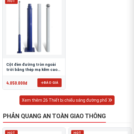
HOT
Cột đèn đường tròn ngoài
trời bằng thép mạ kẽm cao
6m TRU-88
4.050.000đ
BÁO GIÁ
Xem thêm 26 Thiết bị chiếu sáng đường phố
PHẢN QUANG AN TOÀN GIAO THÔNG
HOT
HOT