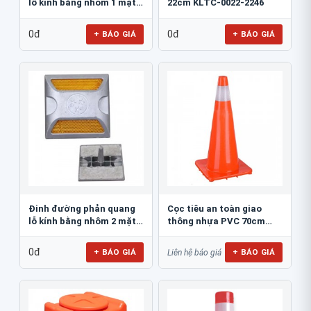
lỗ kính bằng nhôm 1 mặt
22cm KLTC-0022-2246
JSR-002
0đ
0đ
+ BÁO GIÁ
+ BÁO GIÁ
Đinh đường phản quang
Cọc tiêu an toàn giao
lỗ kính bằng nhôm 2 mặt
thông nhựa PVC 70cm
JSR-001
Blue Eagle TC80
0đ
+ BÁO GIÁ
+ BÁO GIÁ
Liên hệ báo giá