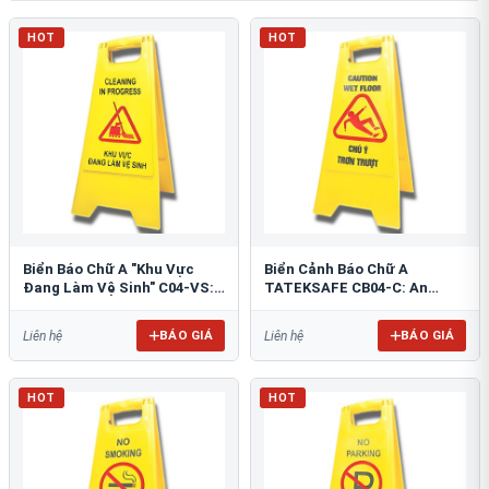
HOT
HOT
Biển Báo Chữ A "Khu Vực
Biển Cảnh Báo Chữ A
Đang Làm Vệ Sinh" C04-VS:
TATEKSAFE CB04-C: An
An Toàn Tối Ưu
Toàn Khu Vực Trơn Trượt
BÁO GIÁ
BÁO GIÁ
Liên hệ
Liên hệ
HOT
HOT