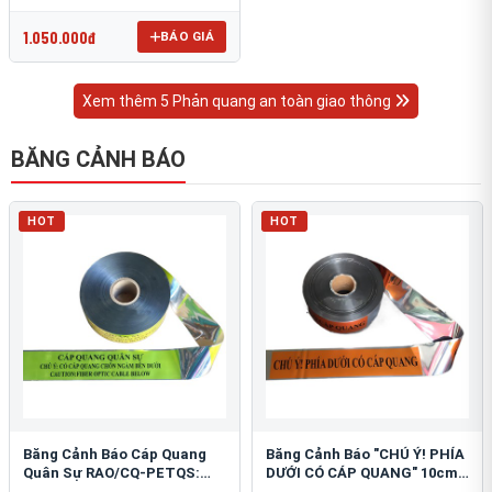
OmniCube T-11000
1.050.000đ
BÁO GIÁ
Xem thêm 5 Phản quang an toàn giao thông
BĂNG CẢNH BÁO
HOT
HOT
Băng Cảnh Báo Cáp Quang
Băng Cảnh Báo "CHÚ Ý! PHÍA
Quân Sự RAO/CQ-PETQS:
DƯỚI CÓ CÁP QUANG" 10cm:
Bảo Vệ Hạ Tầng Yếu
An Toàn Hạ Tầng