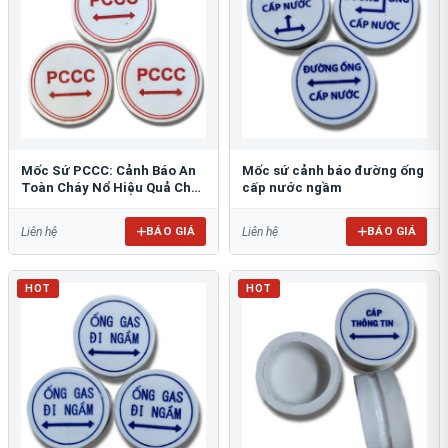
Mốc Sứ PCCC: Cảnh Báo An
Mốc sứ cảnh báo đường ống
Toàn Cháy Nổ Hiệu Quả Cho
cấp nước ngầm
Công Trình
BÁO GIÁ
BÁO GIÁ
Liên hệ
Liên hệ
HOT
HOT