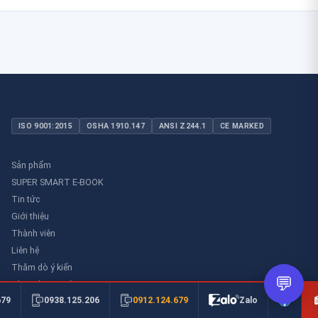
ISO 9001:2015
OSHA 1910.147
ANSI Z244.1
CE MARKED
Sản phẩm
SUPER SMART E-BOOK
Tin tức
Giới thiệu
Thành viên
Liên hệ
Thăm dò ý kiến
💬
Thư viên an toàn
0912.124.679
679
0938.125.206
Zalo