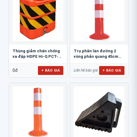
Thùng giảm chấn chống
Trụ phân làn đường 2
va đập HDPE Hi-Q PCT-
vòng phản quang 45cm
800
GT.45A
0đ
+ BÁO GIÁ
+ BÁO GIÁ
Liên hệ báo giá