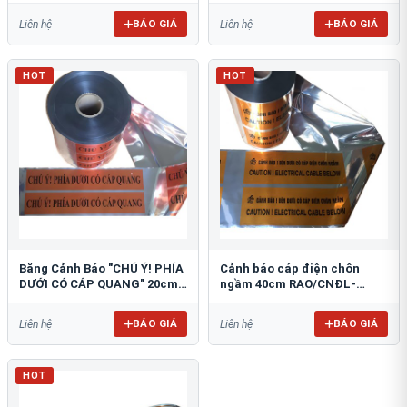
BÁO GIÁ
BÁO GIÁ
Liên hệ
Liên hệ
HOT
HOT
Băng Cảnh Báo "CHÚ Ý! PHÍA
Cảnh báo cáp điện chôn
DƯỚI CÓ CÁP QUANG" 20cm
ngầm 40cm RAO/CNĐL-
RAO/CQ-PET20: Bảo Vệ Hạ
PET40: An Toàn Tối Ưu
Tầng
BÁO GIÁ
BÁO GIÁ
Liên hệ
Liên hệ
HOT