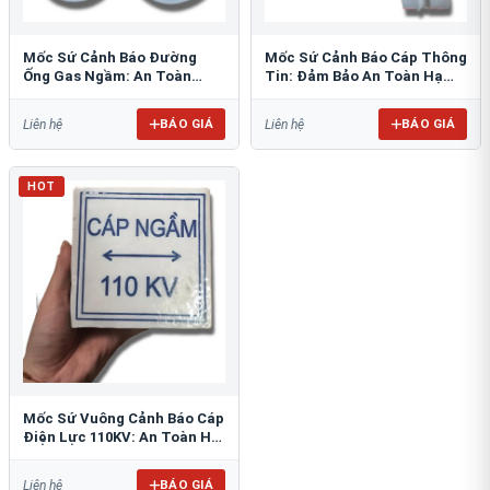
Mốc Sứ Cảnh Báo Đường
Mốc Sứ Cảnh Báo Cáp Thông
Ống Gas Ngầm: An Toàn
Tin: Đảm Bảo An Toàn Hạ
Tuyệt Đối Cho Công Trình
Tầng Ngầm
BÁO GIÁ
BÁO GIÁ
Liên hệ
Liên hệ
HOT
Mốc Sứ Vuông Cảnh Báo Cáp
Điện Lực 110KV: An Toàn Hệ
Thống Ngầm
BÁO GIÁ
Liên hệ