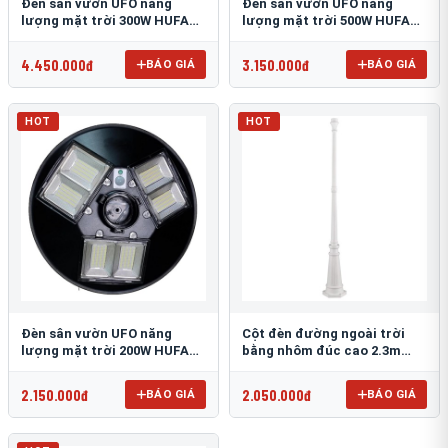
Đèn sân vườn UFO năng
Đèn sân vườn UFO năng
lượng mặt trời 300W HUFA
lượng mặt trời 500W HUFA
NL-25
NL-24
4.450.000đ
3.150.000đ
BÁO GIÁ
BÁO GIÁ
HOT
HOT
Đèn sân vườn UFO năng
Cột đèn đường ngoài trời
lượng mặt trời 200W HUFA
bằng nhôm đúc cao 2.3m
NL-23
TRU-89
2.150.000đ
2.050.000đ
BÁO GIÁ
BÁO GIÁ