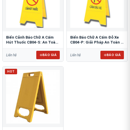
Biển Cảnh Báo Chữ A Cấm
Biển Báo Chữ A Cấm Đỗ Xe
Hút Thuốc CB04-S: An Toàn
CB04-P: Giải Pháp An Toàn &
PCCC Tối Ưu
Tổ Chức Bãi Đỗ
BÁO GIÁ
BÁO GIÁ
Liên hệ
Liên hệ
HOT