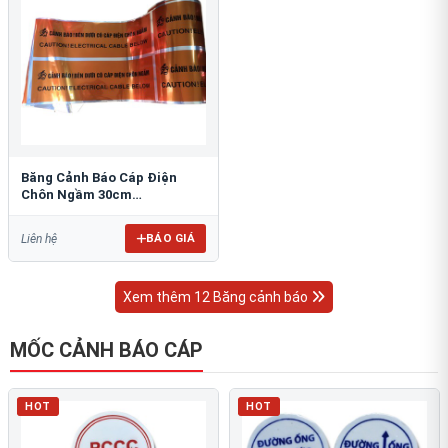
Băng Cảnh Báo Cáp Điện
Chôn Ngầm 30cm
RAO/CNĐL-PET30: An Toàn
Tối Ưu
BÁO GIÁ
Liên hệ
Xem thêm 12 Băng cảnh báo
MỐC CẢNH BÁO CÁP
HOT
HOT