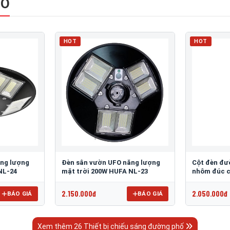
HỐ
HOT
HOT
ăng lượng
Đèn sân vườn UFO năng lượng
Cột đèn đư
NL-24
mặt trời 200W HUFA NL-23
nhôm đúc c
2.150.000đ
2.050.000đ
BÁO GIÁ
BÁO GIÁ
Xem thêm 26 Thiết bị chiếu sáng đường phố