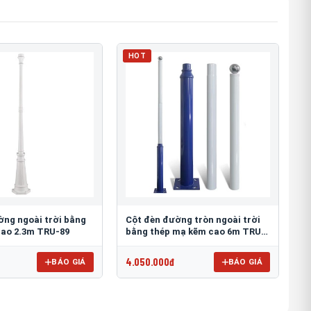
HOT
ờng ngoài trời bằng
Cột đèn đường tròn ngoài trời
ao 2.3m TRU-89
bằng thép mạ kẽm cao 6m TRU-
88
4.050.000đ
BÁO GIÁ
BÁO GIÁ