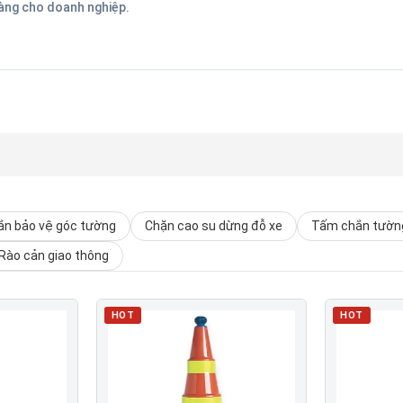
hàng cho doanh nghiệp.
n bảo vệ góc tường
Chặn cao su dừng đỗ xe
Tấm chắn tường
Rào cản giao thông
HOT
HOT