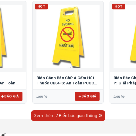
HOT
HOT
Biển Cảnh Báo Chữ A Cấm Hút
Biển Báo C
An Toàn
Thuốc CB04-S: An Toàn PCCC
P: Giải Ph
Tối Ưu
Bãi Đỗ
BÁO GIÁ
BÁO GIÁ
Liên hệ
Liên hệ
Xem thêm 7 Biển báo giao thông