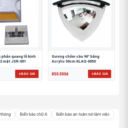
 phản quang lỗ kính
Gương chỏm cầu 90° bằng
2 mặt JSR-001
Acrylic 50cm KLAQ-0050
650.000đ
BÁO GIÁ
BÁO GIÁ
 thông
Biển báo chữ A
Biển báo an toàn nơi làm việc