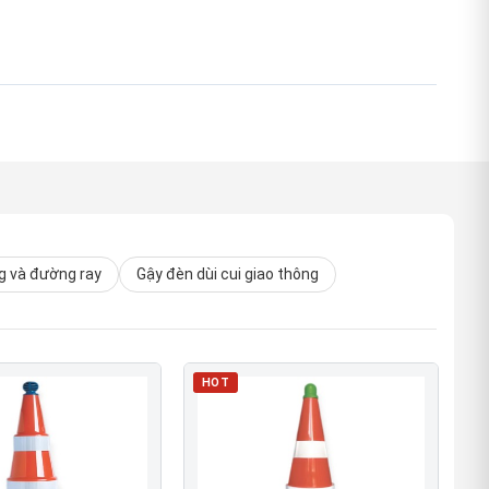
 và đường ray
Gậy đèn dùi cui giao thông
HOT