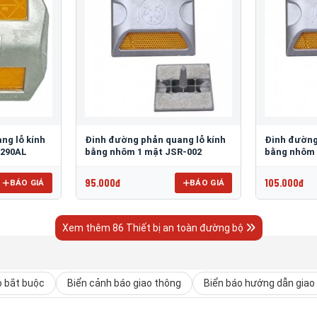
ng lỗ kính
Đinh đường phản quang lỗ kính
Đinh đường
 290AL
bằng nhôm 1 mặt JSR-002
bằng nhôm 
95.000đ
105.000đ
BÁO GIÁ
BÁO GIÁ
Xem thêm 86 Thiết bị an toàn đường bộ
o bắt buộc
Biển cảnh báo giao thông
Biển báo hướng dẫn giao