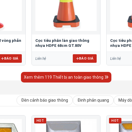
2 vòng phản
Cọc tiêu phân làn giao thông
Cọc tiêu ph
nhựa HDPE 68cm GT.80V
nhựa HDPE
BÁO GIÁ
BÁO GIÁ
Liên hệ
Liên hệ
Xem thêm 119 Thiết bị an toàn giao thông
Đèn cảnh báo giao thông
Đinh phản quang
Máy dò 
HOT
HOT