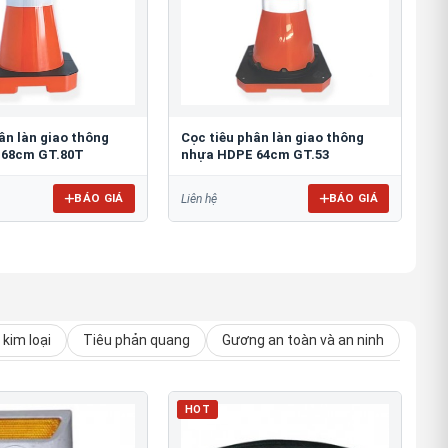
ân làn giao thông
Cọc tiêu phân làn giao thông
 68cm GT.80T
nhựa HDPE 64cm GT.53
BÁO GIÁ
BÁO GIÁ
Liên hệ
kim loại
Tiêu phản quang
Gương an toàn và an ninh
HOT