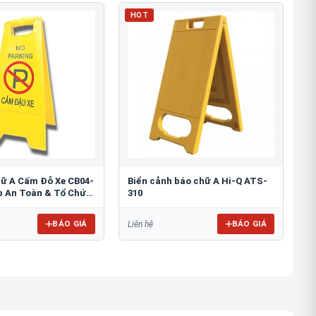
HOT
hữ A Cấm Đỗ Xe CB04-
Biển cảnh báo chữ A Hi-Q ATS-
áp An Toàn & Tổ Chức
310
BÁO GIÁ
BÁO GIÁ
Liên hệ