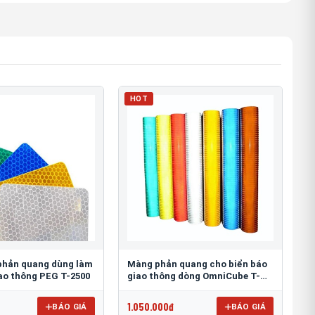
HOT
phản quang dùng làm
Màng phản quang cho biển báo
iao thông PEG T-2500
giao thông dòng OmniCube T-
11000
1.050.000đ
BÁO GIÁ
BÁO GIÁ