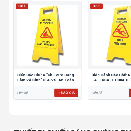
HOT
HOT
Biển Báo Chữ A "Khu Vực Đang
Biển Cảnh Báo Chữ A
Làm Vệ Sinh" C04-VS: An Toàn
TATEKSAFE CB04-C: 
Tối Ưu
Khu Vực Trơn Trượt
BÁO GIÁ
Liên hệ
Liên hệ