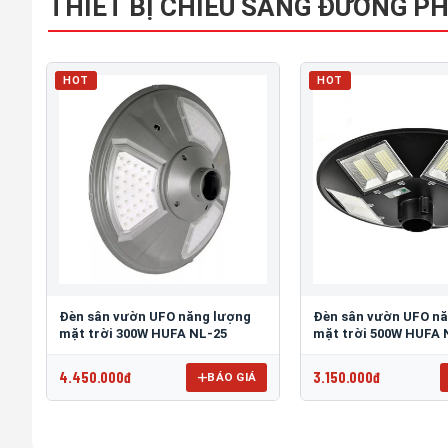
THIẾT BỊ CHIẾU SÁNG ĐƯỜNG P
HOT
HOT
Đèn sân vườn UFO năng lượng
Đèn sân vườn UFO n
mặt trời 300W HUFA NL-25
mặt trời 500W HUFA 
4.450.000đ
3.150.000đ
BÁO GIÁ