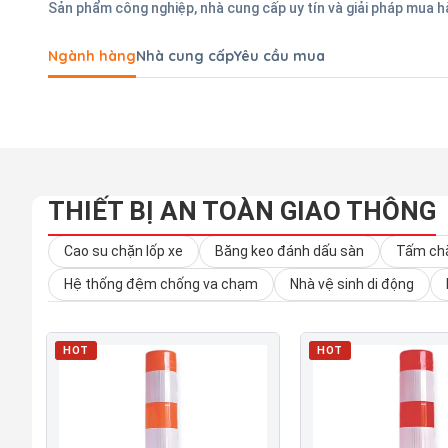
Sản phẩm công nghiệp, nhà cung cấp uy tín và giải pháp mua 
Ngành hàng
Nhà cung cấp
Yêu cầu mua
THIẾT BỊ AN TOÀN GIAO THÔNG
Cao su chặn lốp xe
Băng keo đánh dấu sàn
Tấm chắ
Hệ thống đệm chống va chạm
Nhà vệ sinh di động
HOT
HOT