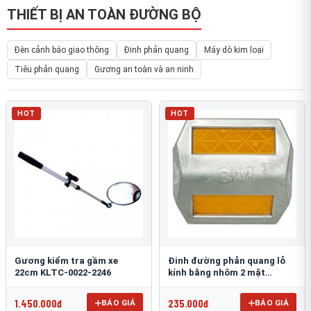
THIẾT BỊ AN TOÀN ĐƯỜNG BỘ
Đèn cảnh báo giao thông
Đinh phản quang
Máy dò kim loại
Tiêu phản quang
Gương an toàn và an ninh
HOT
HOT
Gương kiểm tra gầm xe
Đinh đường phản quang lỗ
22cm KLTC-0022-2246
kính bằng nhôm 2 mặt
3M 290AL
1.450.000đ
235.000đ
BÁO GIÁ
BÁO GIÁ