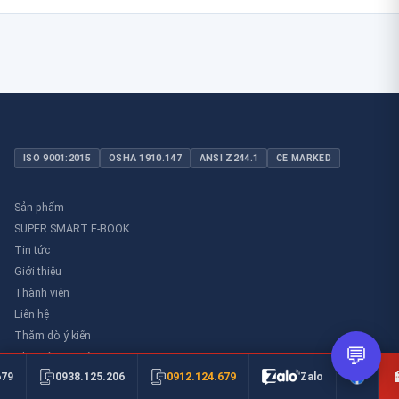
ISO 9001:2015
OSHA 1910.147
ANSI Z244.1
CE MARKED
Sản phẩm
SUPER SMART E-BOOK
Tin tức
Giới thiệu
Thành viên
Liên hệ
Thăm dò ý kiến
💬
Thư viên an toàn
0912.124.679
679
0938.125.206
Zalo