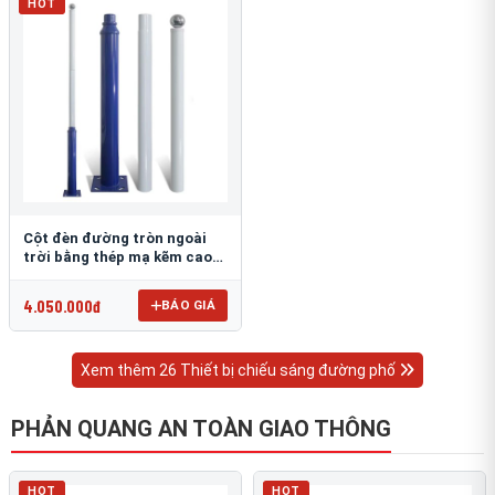
HOT
Cột đèn đường tròn ngoài
trời bằng thép mạ kẽm cao
6m TRU-88
4.050.000đ
BÁO GIÁ
Xem thêm 26 Thiết bị chiếu sáng đường phố
PHẢN QUANG AN TOÀN GIAO THÔNG
HOT
HOT