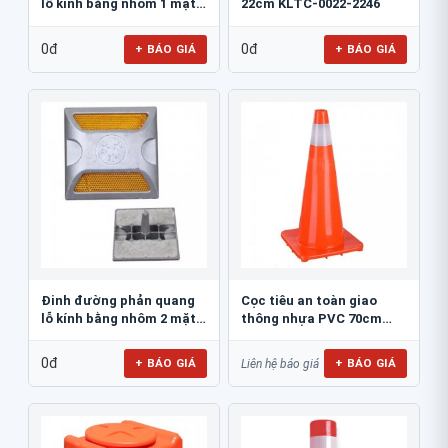
lỗ kính bằng nhôm 1 mặt
22cm KLTC-0022-2246
JSR-002
0đ
0đ
+ BÁO GIÁ
+ BÁO GIÁ
Đinh đường phản quang
Cọc tiêu an toàn giao
lỗ kính bằng nhôm 2 mặt
thông nhựa PVC 70cm
JSR-001
Blue Eagle TC80
0đ
+ BÁO GIÁ
+ BÁO GIÁ
Liên hệ báo giá