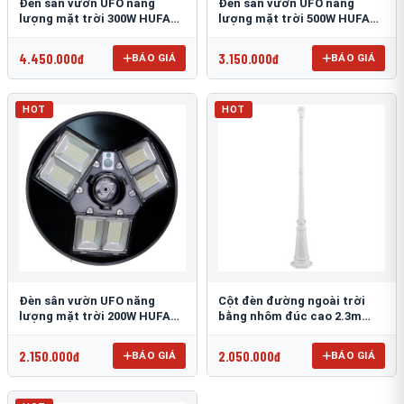
Đèn sân vườn UFO năng
Đèn sân vườn UFO năng
lượng mặt trời 300W HUFA
lượng mặt trời 500W HUFA
NL-25
NL-24
4.450.000đ
3.150.000đ
BÁO GIÁ
BÁO GIÁ
HOT
HOT
Đèn sân vườn UFO năng
Cột đèn đường ngoài trời
lượng mặt trời 200W HUFA
bằng nhôm đúc cao 2.3m
NL-23
TRU-89
2.150.000đ
2.050.000đ
BÁO GIÁ
BÁO GIÁ