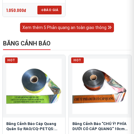
OmniCube T-11000
1.050.000đ
BÁO GIÁ
Xem thêm 5 Phản quang an toàn giao thông
BĂNG CẢNH BÁO
HOT
HOT
Băng Cảnh Báo Cáp Quang
Băng Cảnh Báo "CHÚ Ý! PHÍA
Quân Sự RAO/CQ-PETQS:
DƯỚI CÓ CÁP QUANG" 10cm:
Bảo Vệ Hạ Tầng Yếu
An Toàn Hạ Tầng