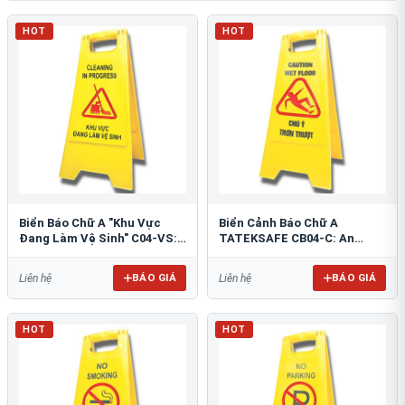
HOT
HOT
Biển Báo Chữ A "Khu Vực
Biển Cảnh Báo Chữ A
Đang Làm Vệ Sinh" C04-VS:
TATEKSAFE CB04-C: An
An Toàn Tối Ưu
Toàn Khu Vực Trơn Trượt
BÁO GIÁ
BÁO GIÁ
Liên hệ
Liên hệ
HOT
HOT