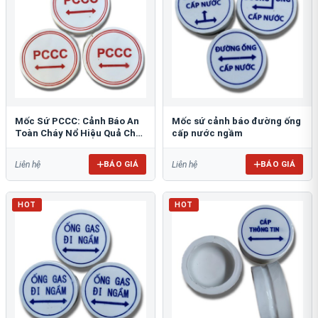
Mốc Sứ PCCC: Cảnh Báo An
Mốc sứ cảnh báo đường ống
Toàn Cháy Nổ Hiệu Quả Cho
cấp nước ngầm
Công Trình
BÁO GIÁ
BÁO GIÁ
Liên hệ
Liên hệ
HOT
HOT