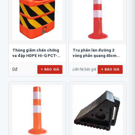
Thùng giảm chấn chống
Trụ phân làn đường 2
va đập HDPE Hi-Q PCT-
vòng phản quang 45cm
800
GT.45A
0đ
+ BÁO GIÁ
+ BÁO GIÁ
Liên hệ báo giá