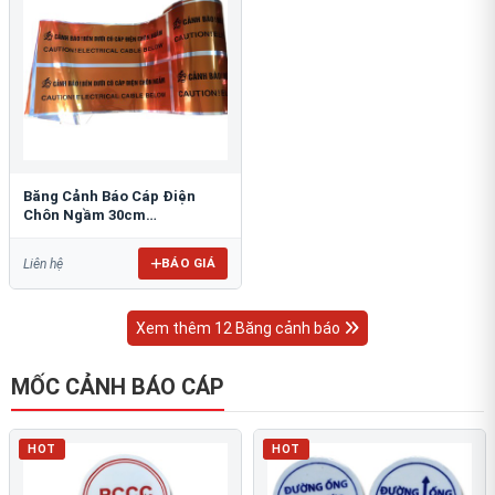
Băng Cảnh Báo Cáp Điện
Chôn Ngầm 30cm
RAO/CNĐL-PET30: An Toàn
Tối Ưu
BÁO GIÁ
Liên hệ
Xem thêm 12 Băng cảnh báo
MỐC CẢNH BÁO CÁP
HOT
HOT