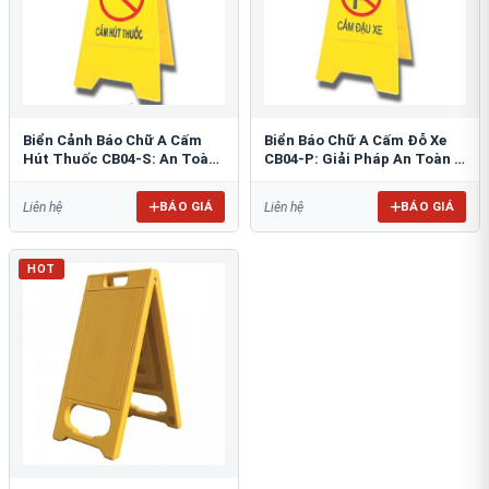
Biển Cảnh Báo Chữ A Cấm
Biển Báo Chữ A Cấm Đỗ Xe
Hút Thuốc CB04-S: An Toàn
CB04-P: Giải Pháp An Toàn &
PCCC Tối Ưu
Tổ Chức Bãi Đỗ
BÁO GIÁ
BÁO GIÁ
Liên hệ
Liên hệ
HOT