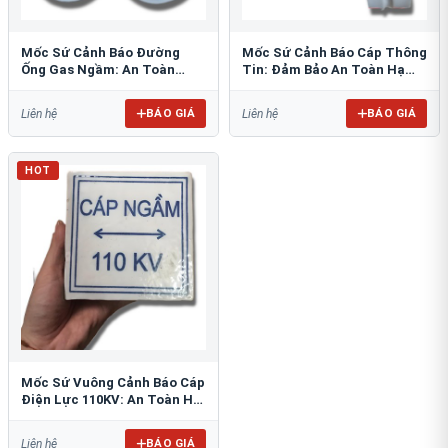
Mốc Sứ Cảnh Báo Đường
Mốc Sứ Cảnh Báo Cáp Thông
Ống Gas Ngầm: An Toàn
Tin: Đảm Bảo An Toàn Hạ
Tuyệt Đối Cho Công Trình
Tầng Ngầm
BÁO GIÁ
BÁO GIÁ
Liên hệ
Liên hệ
HOT
Mốc Sứ Vuông Cảnh Báo Cáp
Điện Lực 110KV: An Toàn Hệ
Thống Ngầm
BÁO GIÁ
Liên hệ