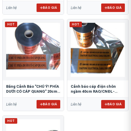
BÁO GIÁ
BÁO GIÁ
Liên hệ
Liên hệ
HOT
HOT
Băng Cảnh Báo "CHÚ Ý! PHÍA
Cảnh báo cáp điện chôn
DƯỚI CÓ CÁP QUANG" 20cm
ngầm 40cm RAO/CNĐL-
RAO/CQ-PET20: Bảo Vệ Hạ
PET40: An Toàn Tối Ưu
Tầng
BÁO GIÁ
BÁO GIÁ
Liên hệ
Liên hệ
HOT