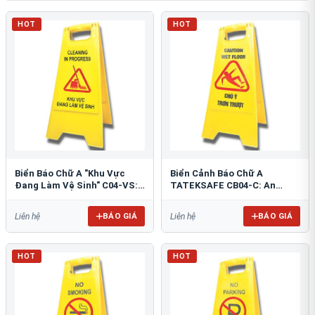
HOT
HOT
Biển Báo Chữ A "Khu Vực
Biển Cảnh Báo Chữ A
Đang Làm Vệ Sinh" C04-VS:
TATEKSAFE CB04-C: An
An Toàn Tối Ưu
Toàn Khu Vực Trơn Trượt
BÁO GIÁ
BÁO GIÁ
Liên hệ
Liên hệ
HOT
HOT