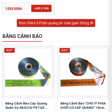
OmniCube T-11000
1.050.000đ
BÁO GIÁ
Xem thêm 5 Phản quang an toàn giao thông
BĂNG CẢNH BÁO
HOT
HOT
Băng Cảnh Báo Cáp Quang
Băng Cảnh Báo "CHÚ Ý! PHÍA
Quân Sự RAO/CQ-PETQS:
DƯỚI CÓ CÁP QUANG" 10cm:
Bảo Vệ Hạ Tầng Yếu
An Toàn Hạ Tầng