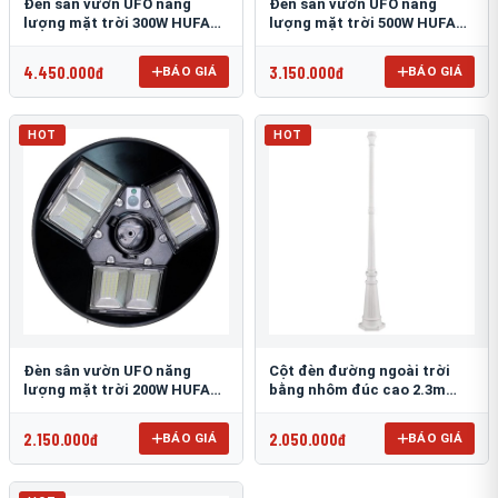
Đèn sân vườn UFO năng
Đèn sân vườn UFO năng
lượng mặt trời 300W HUFA
lượng mặt trời 500W HUFA
NL-25
NL-24
4.450.000đ
3.150.000đ
BÁO GIÁ
BÁO GIÁ
HOT
HOT
Đèn sân vườn UFO năng
Cột đèn đường ngoài trời
lượng mặt trời 200W HUFA
bằng nhôm đúc cao 2.3m
NL-23
TRU-89
2.150.000đ
2.050.000đ
BÁO GIÁ
BÁO GIÁ