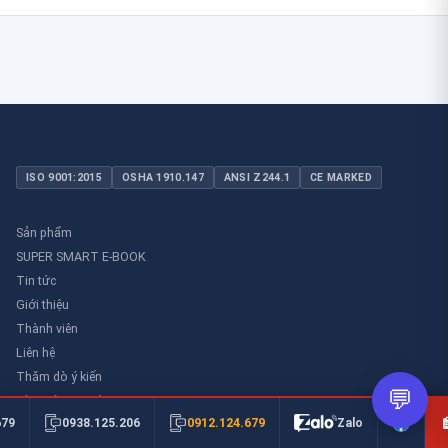
ISO 9001:2015
OSHA 1910.147
ANSI Z244.1
CE MARKED
Sản phẩm
SUPER SMART E-BOOK
Tin tức
Giới thiệu
Thành viên
Liên hệ
Thăm dò ý kiến
💬
Thư viên an toàn
0912.124.679
679
0938.125.206
Zalo