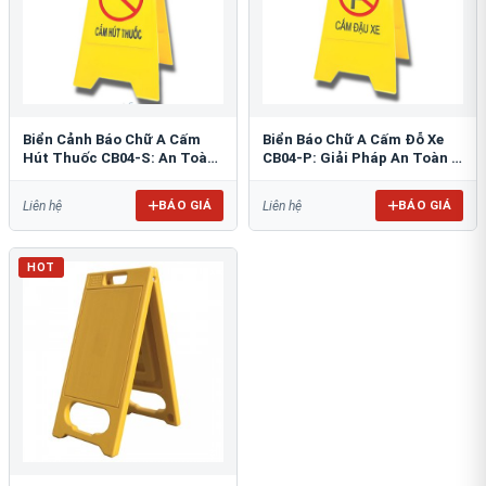
Biển Cảnh Báo Chữ A Cấm
Biển Báo Chữ A Cấm Đỗ Xe
Hút Thuốc CB04-S: An Toàn
CB04-P: Giải Pháp An Toàn &
PCCC Tối Ưu
Tổ Chức Bãi Đỗ
BÁO GIÁ
BÁO GIÁ
Liên hệ
Liên hệ
HOT