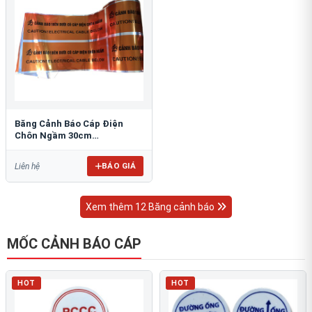
Băng Cảnh Báo Cáp Điện
Chôn Ngầm 30cm
RAO/CNĐL-PET30: An Toàn
Tối Ưu
BÁO GIÁ
Liên hệ
Xem thêm 12 Băng cảnh báo
MỐC CẢNH BÁO CÁP
HOT
HOT