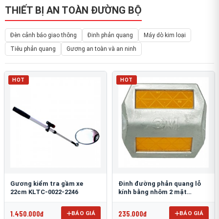
THIẾT BỊ AN TOÀN ĐƯỜNG BỘ
Đèn cảnh báo giao thông
Đinh phản quang
Máy dò kim loại
Tiêu phản quang
Gương an toàn và an ninh
HOT
HOT
Gương kiểm tra gầm xe
Đinh đường phản quang lỗ
22cm KLTC-0022-2246
kính bằng nhôm 2 mặt
3M 290AL
1.450.000đ
235.000đ
BÁO GIÁ
BÁO GIÁ