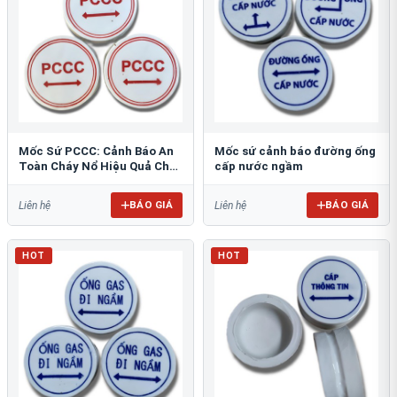
Mốc Sứ PCCC: Cảnh Báo An
Mốc sứ cảnh báo đường ống
Toàn Cháy Nổ Hiệu Quả Cho
cấp nước ngầm
Công Trình
BÁO GIÁ
BÁO GIÁ
Liên hệ
Liên hệ
HOT
HOT