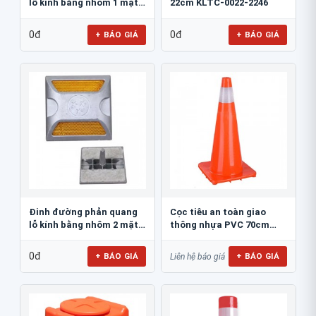
lỗ kính bằng nhôm 1 mặt
22cm KLTC-0022-2246
JSR-002
0đ
0đ
+ BÁO GIÁ
+ BÁO GIÁ
Đinh đường phản quang
Cọc tiêu an toàn giao
lỗ kính bằng nhôm 2 mặt
thông nhựa PVC 70cm
JSR-001
Blue Eagle TC80
0đ
+ BÁO GIÁ
+ BÁO GIÁ
Liên hệ báo giá