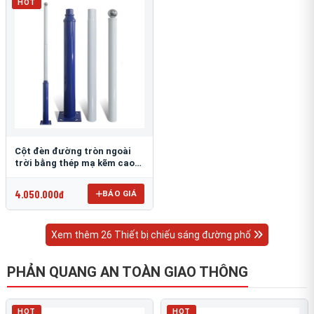
HOT
Cột đèn đường tròn ngoài
trời bằng thép mạ kẽm cao
6m TRU-88
4.050.000đ
BÁO GIÁ
Xem thêm 26 Thiết bị chiếu sáng đường phố
PHẢN QUANG AN TOÀN GIAO THÔNG
HOT
HOT