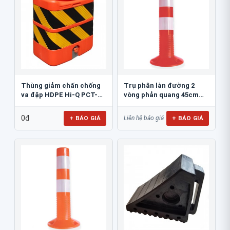
Thùng giảm chấn chống
Trụ phân làn đường 2
va đập HDPE Hi-Q PCT-
vòng phản quang 45cm
800
GT.45A
0đ
+ BÁO GIÁ
+ BÁO GIÁ
Liên hệ báo giá