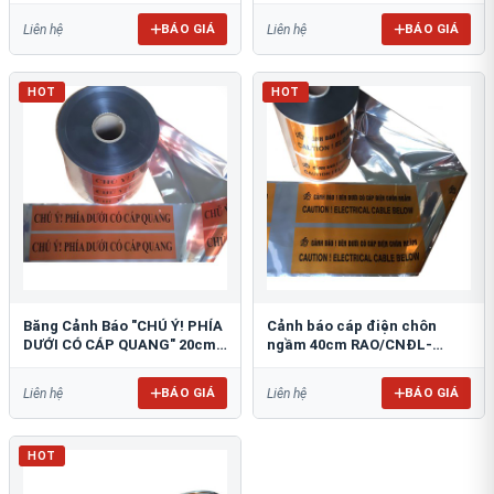
BÁO GIÁ
BÁO GIÁ
Liên hệ
Liên hệ
HOT
HOT
Băng Cảnh Báo "CHÚ Ý! PHÍA
Cảnh báo cáp điện chôn
DƯỚI CÓ CÁP QUANG" 20cm
ngầm 40cm RAO/CNĐL-
RAO/CQ-PET20: Bảo Vệ Hạ
PET40: An Toàn Tối Ưu
Tầng
BÁO GIÁ
BÁO GIÁ
Liên hệ
Liên hệ
HOT