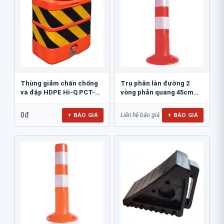
Thùng giảm chấn chống
Trụ phân làn đường 2
va đập HDPE Hi-Q PCT-
vòng phản quang 45cm
800
GT.45A
0đ
+ BÁO GIÁ
+ BÁO GIÁ
Liên hệ báo giá