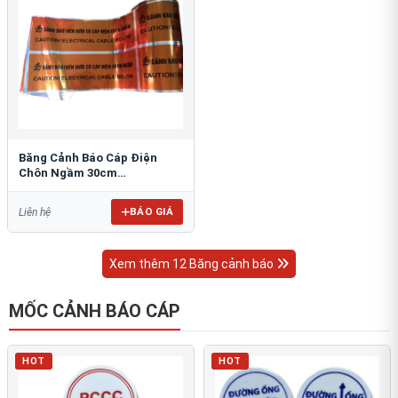
Băng Cảnh Báo Cáp Điện
Chôn Ngầm 30cm
RAO/CNĐL-PET30: An Toàn
Tối Ưu
BÁO GIÁ
Liên hệ
Xem thêm 12 Băng cảnh báo
MỐC CẢNH BÁO CÁP
HOT
HOT