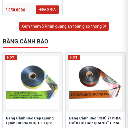
OmniCube T-11000
1.050.000đ
BÁO GIÁ
Xem thêm 5 Phản quang an toàn giao thông
BĂNG CẢNH BÁO
HOT
HOT
Băng Cảnh Báo Cáp Quang
Băng Cảnh Báo "CHÚ Ý! PHÍA
Quân Sự RAO/CQ-PETQS:
DƯỚI CÓ CÁP QUANG" 10cm:
Bảo Vệ Hạ Tầng Yếu
An Toàn Hạ Tầng