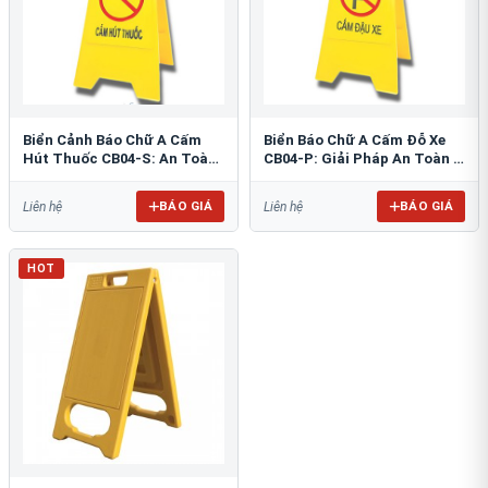
Biển Cảnh Báo Chữ A Cấm
Biển Báo Chữ A Cấm Đỗ Xe
Hút Thuốc CB04-S: An Toàn
CB04-P: Giải Pháp An Toàn &
PCCC Tối Ưu
Tổ Chức Bãi Đỗ
BÁO GIÁ
BÁO GIÁ
Liên hệ
Liên hệ
HOT