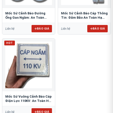
Mốc Sứ Cảnh Báo Đường
Mốc Sứ Cảnh Báo Cáp Thông
Ống Gas Ngầm: An Toàn
Tin: Đảm Bảo An Toàn Hạ
Tuyệt Đối Cho Công Trình
Tầng Ngầm
BÁO GIÁ
BÁO GIÁ
Liên hệ
Liên hệ
HOT
Mốc Sứ Vuông Cảnh Báo Cáp
Điện Lực 110KV: An Toàn Hệ
Thống Ngầm
BÁO GIÁ
Liên hệ