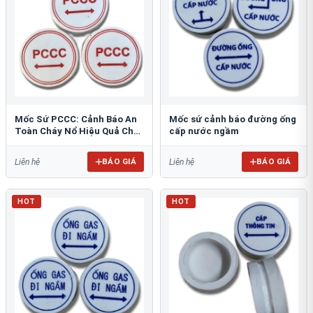
Mốc Sứ PCCC: Cảnh Báo An
Mốc sứ cảnh báo đường ống
Toàn Cháy Nổ Hiệu Quả Cho
cấp nước ngầm
Công Trình
BÁO GIÁ
BÁO GIÁ
Liên hệ
Liên hệ
HOT
HOT