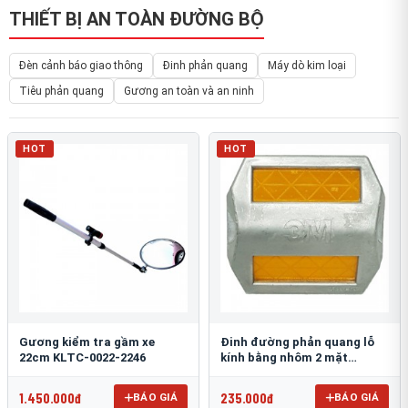
THIẾT BỊ AN TOÀN ĐƯỜNG BỘ
Đèn cảnh báo giao thông
Đinh phản quang
Máy dò kim loại
Tiêu phản quang
Gương an toàn và an ninh
HOT
HOT
Gương kiểm tra gầm xe
Đinh đường phản quang lỗ
22cm KLTC-0022-2246
kính bằng nhôm 2 mặt
3M 290AL
1.450.000đ
235.000đ
BÁO GIÁ
BÁO GIÁ