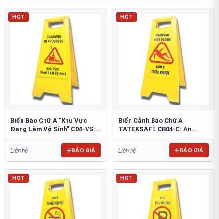
HOT
HOT
Biển Báo Chữ A "Khu Vực
Biển Cảnh Báo Chữ A
Đang Làm Vệ Sinh" C04-VS:
TATEKSAFE CB04-C: An
An Toàn Tối Ưu
Toàn Khu Vực Trơn Trượt
BÁO GIÁ
BÁO GIÁ
Liên hệ
Liên hệ
HOT
HOT