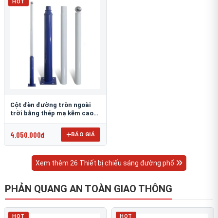
HOT
Cột đèn đường tròn ngoài
trời bằng thép mạ kẽm cao
6m TRU-88
4.050.000đ
BÁO GIÁ
Xem thêm 26 Thiết bị chiếu sáng đường phố
PHẢN QUANG AN TOÀN GIAO THÔNG
HOT
HOT