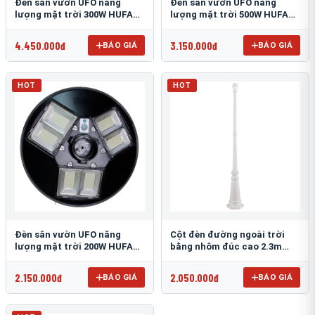
Đèn sân vườn UFO năng
Đèn sân vườn UFO năng
lượng mặt trời 300W HUFA
lượng mặt trời 500W HUFA
NL-25
NL-24
4.450.000đ
3.150.000đ
BÁO GIÁ
BÁO GIÁ
HOT
HOT
Đèn sân vườn UFO năng
Cột đèn đường ngoài trời
lượng mặt trời 200W HUFA
bằng nhôm đúc cao 2.3m
NL-23
TRU-89
2.150.000đ
2.050.000đ
BÁO GIÁ
BÁO GIÁ