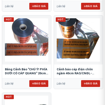
BÁO GIÁ
BÁO GIÁ
Liên hệ
Liên hệ
HOT
HOT
Băng Cảnh Báo "CHÚ Ý! PHÍA
Cảnh báo cáp điện chôn
DƯỚI CÓ CÁP QUANG" 20cm
ngầm 40cm RAO/CNĐL-
RAO/CQ-PET20: Bảo Vệ Hạ
PET40: An Toàn Tối Ưu
Tầng
BÁO GIÁ
BÁO GIÁ
Liên hệ
Liên hệ
HOT