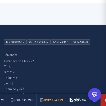
ISO 9001:2015
OSHA 1910.147
ANSI Z244.1
CE MARKED
Sản phẩm
SUPER SMART E-BOOK
Tin tức
Giới thiệu
Thành viên
Liên hệ
Thăm dò ý kiến
💬
Thư viên an toàn
0912.124.679
679
0938.125.206
Zalo