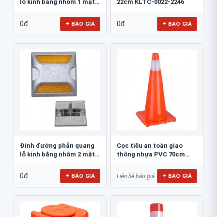
lỗ kính bằng nhôm 1 mặt
22cm KLTC-0022-2246
JSR-002
0đ
0đ
+ BÁO GIÁ
+ BÁO GIÁ
Đinh đường phản quang
Cọc tiêu an toàn giao
lỗ kính bằng nhôm 2 mặt
thông nhựa PVC 70cm
JSR-001
Blue Eagle TC80
0đ
+ BÁO GIÁ
+ BÁO GIÁ
Liên hệ báo giá