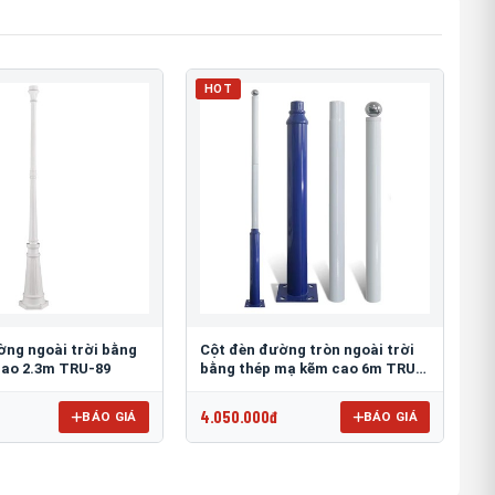
HOT
ờng ngoài trời bằng
Cột đèn đường tròn ngoài trời
ao 2.3m TRU-89
bằng thép mạ kẽm cao 6m TRU-
88
4.050.000đ
BÁO GIÁ
BÁO GIÁ