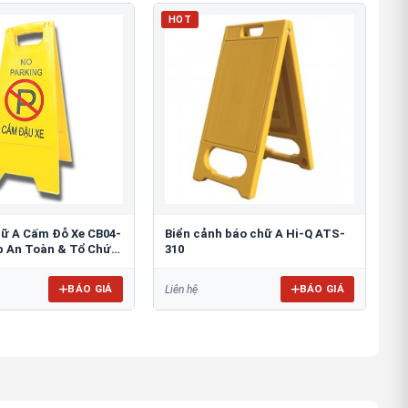
HOT
hữ A Cấm Đỗ Xe CB04-
Biển cảnh báo chữ A Hi-Q ATS-
áp An Toàn & Tổ Chức
310
BÁO GIÁ
BÁO GIÁ
Liên hệ