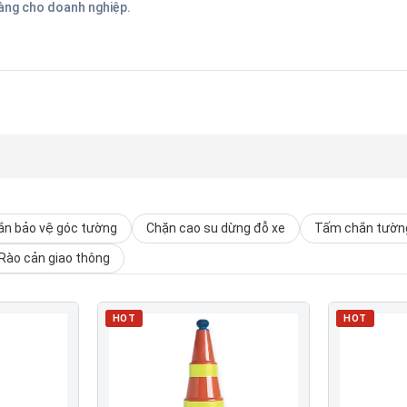
hàng cho doanh nghiệp.
n bảo vệ góc tường
Chặn cao su dừng đỗ xe
Tấm chắn tường
Rào cản giao thông
HOT
HOT