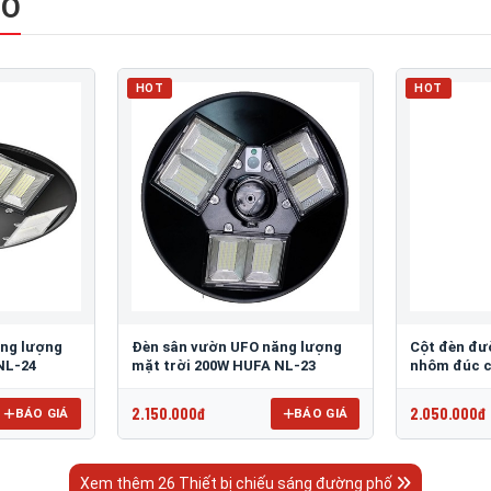
HỐ
HOT
HOT
ăng lượng
Đèn sân vườn UFO năng lượng
Cột đèn đư
NL-24
mặt trời 200W HUFA NL-23
nhôm đúc c
2.150.000đ
2.050.000đ
BÁO GIÁ
BÁO GIÁ
Xem thêm 26 Thiết bị chiếu sáng đường phố