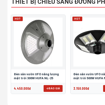
THIẾT BỊ CHIẾU SÁNG ĐƯỜNG P
HOT
HOT
Đèn sân vườn UFO năng lượng
Đèn sân vườn UFO n
mặt trời 300W HUFA NL-25
mặt trời 500W HUFA 
4.450.000đ
3.150.000đ
BÁO GIÁ