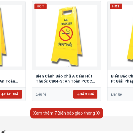
HOT
HOT
Biển Cảnh Báo Chữ A Cấm Hút
Biển Báo C
An Toàn
Thuốc CB04-S: An Toàn PCCC
P: Giải Ph
Tối Ưu
Bãi Đỗ
BÁO GIÁ
BÁO GIÁ
Liên hệ
Liên hệ
Xem thêm 7 Biển báo giao thông