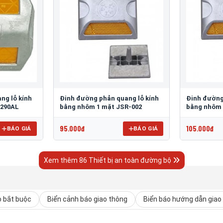
ng lỗ kính
Đinh đường phản quang lỗ kính
Đinh đường
 290AL
bằng nhôm 1 mặt JSR-002
bằng nhôm 
95.000đ
105.000đ
BÁO GIÁ
BÁO GIÁ
Xem thêm 86 Thiết bị an toàn đường bộ
o bắt buộc
Biển cảnh báo giao thông
Biển báo hướng dẫn giao