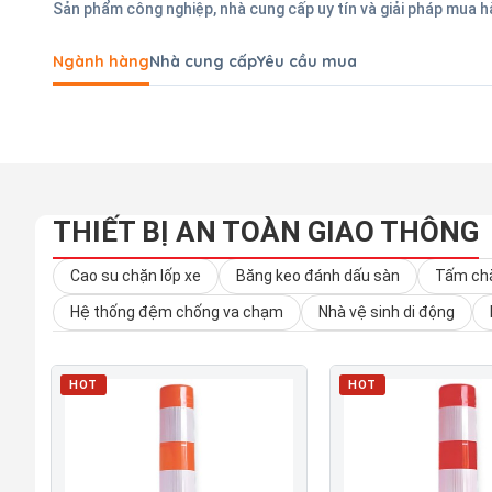
Sản phẩm công nghiệp, nhà cung cấp uy tín và giải pháp mua 
Ngành hàng
Nhà cung cấp
Yêu cầu mua
THIẾT BỊ AN TOÀN GIAO THÔNG
Cao su chặn lốp xe
Băng keo đánh dấu sàn
Tấm chắ
Hệ thống đệm chống va chạm
Nhà vệ sinh di động
HOT
HOT