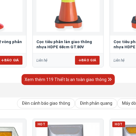
2 vòng phản
Cọc tiêu phân làn giao thông
Cọc tiêu ph
nhựa HDPE 68cm GT.80V
nhựa HDPE
BÁO GIÁ
BÁO GIÁ
Liên hệ
Liên hệ
Xem thêm 119 Thiết bị an toàn giao thông
Đèn cảnh báo giao thông
Đinh phản quang
Máy dò 
HOT
HOT