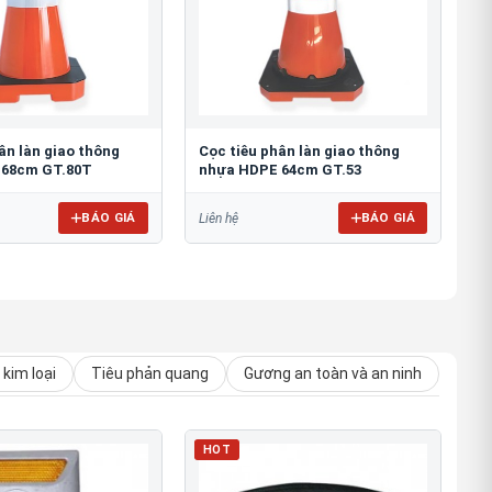
ân làn giao thông
Cọc tiêu phân làn giao thông
 68cm GT.80T
nhựa HDPE 64cm GT.53
BÁO GIÁ
BÁO GIÁ
Liên hệ
kim loại
Tiêu phản quang
Gương an toàn và an ninh
HOT