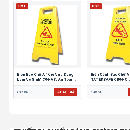
HOT
HOT
Biển Báo Chữ A "Khu Vực Đang
Biển Cảnh Báo Chữ A
Làm Vệ Sinh" C04-VS: An Toàn
TATEKSAFE CB04-C: 
Tối Ưu
Khu Vực Trơn Trượt
BÁO GIÁ
Liên hệ
Liên hệ