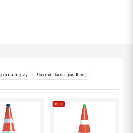
 và đường ray
Gậy đèn dùi cui giao thông
HOT