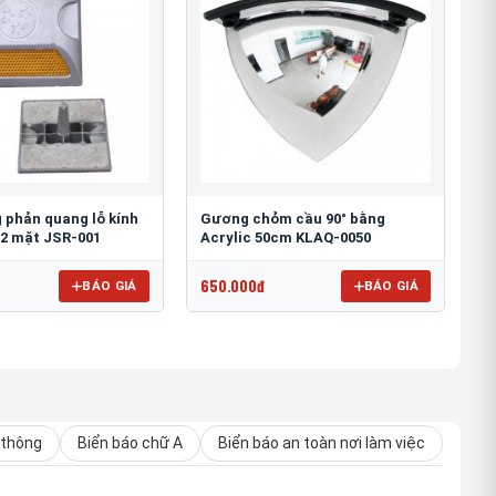
 phản quang lỗ kính
Gương chỏm cầu 90° bằng
2 mặt JSR-001
Acrylic 50cm KLAQ-0050
650.000đ
BÁO GIÁ
BÁO GIÁ
 thông
Biển báo chữ A
Biển báo an toàn nơi làm việc