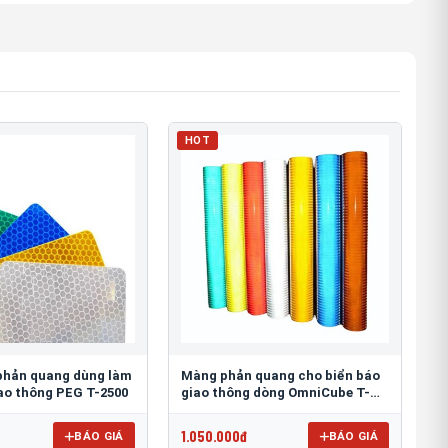
HOT
phản quang dùng làm
Màng phản quang cho biển báo
iao thông PEG T-2500
giao thông dòng OmniCube T-
11000
1.050.000đ
BÁO GIÁ
BÁO GIÁ