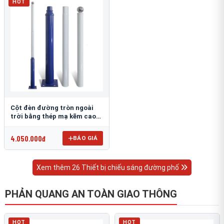
HOT
Cột đèn đường tròn ngoài
trời bằng thép mạ kẽm cao
6m TRU-88
4.050.000đ
BÁO GIÁ
Xem thêm 26 Thiết bị chiếu sáng đường phố
PHẢN QUANG AN TOÀN GIAO THÔNG
HOT
HOT