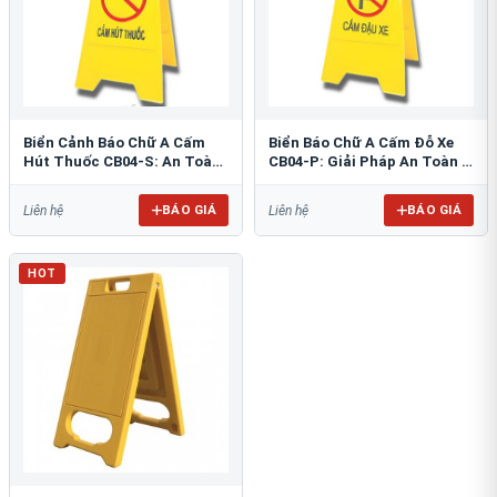
Biển Cảnh Báo Chữ A Cấm
Biển Báo Chữ A Cấm Đỗ Xe
Hút Thuốc CB04-S: An Toàn
CB04-P: Giải Pháp An Toàn &
PCCC Tối Ưu
Tổ Chức Bãi Đỗ
BÁO GIÁ
BÁO GIÁ
Liên hệ
Liên hệ
HOT