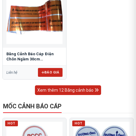
Băng Cảnh Báo Cáp Điện
Chôn Ngầm 30cm
RAO/CNĐL-PET30: An Toàn
Tối Ưu
BÁO GIÁ
Liên hệ
Xem thêm 12 Băng cảnh báo
MỐC CẢNH BÁO CÁP
HOT
HOT