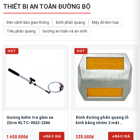
THIẾT BỊ AN TOÀN ĐƯỜNG BỘ
Đèn cảnh báo giao thông
Đinh phản quang
Máy dò kim loại
Tiêu phản quang
Gương an toàn và an ninh
HOT
HOT
Gương kiểm tra gầm xe
Đinh đường phản quang lỗ
22cm KLTC-0022-2246
kính bằng nhôm 2 mặt
3M 290AL
1.450.000đ
235.000đ
BÁO GIÁ
BÁO GIÁ