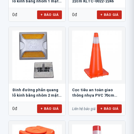
lỗ kính bằng nhôm 1 mặt
22cm KLTC-0022-2246
JSR-002
0đ
0đ
+ BÁO GIÁ
+ BÁO GIÁ
Đinh đường phản quang
Cọc tiêu an toàn giao
lỗ kính bằng nhôm 2 mặt
thông nhựa PVC 70cm
JSR-001
Blue Eagle TC80
0đ
+ BÁO GIÁ
+ BÁO GIÁ
Liên hệ báo giá