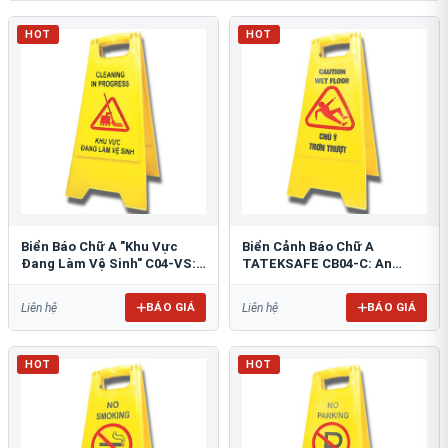
HOT
HOT
Biển Báo Chữ A "Khu Vực
Biển Cảnh Báo Chữ A
Đang Làm Vệ Sinh" C04-VS:
TATEKSAFE CB04-C: An
An Toàn Tối Ưu
Toàn Khu Vực Trơn Trượt
BÁO GIÁ
BÁO GIÁ
Liên hệ
Liên hệ
HOT
HOT