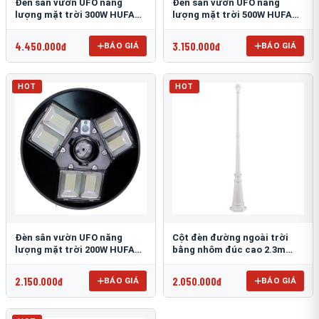
Đèn sân vườn UFO năng
Đèn sân vườn UFO năng
lượng mặt trời 300W HUFA
lượng mặt trời 500W HUFA
NL-25
NL-24
4.450.000đ
3.150.000đ
BÁO GIÁ
BÁO GIÁ
HOT
HOT
Đèn sân vườn UFO năng
Cột đèn đường ngoài trời
lượng mặt trời 200W HUFA
bằng nhôm đúc cao 2.3m
NL-23
TRU-89
2.150.000đ
2.050.000đ
BÁO GIÁ
BÁO GIÁ