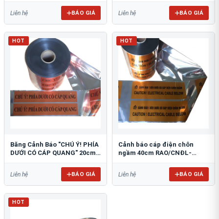
BÁO GIÁ
BÁO GIÁ
Liên hệ
Liên hệ
HOT
HOT
Băng Cảnh Báo "CHÚ Ý! PHÍA
Cảnh báo cáp điện chôn
DƯỚI CÓ CÁP QUANG" 20cm
ngầm 40cm RAO/CNĐL-
RAO/CQ-PET20: Bảo Vệ Hạ
PET40: An Toàn Tối Ưu
Tầng
BÁO GIÁ
BÁO GIÁ
Liên hệ
Liên hệ
HOT