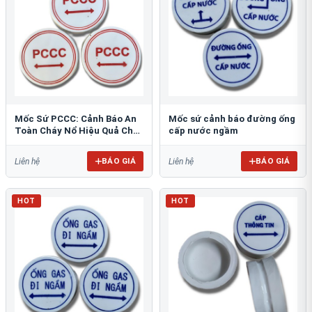
Mốc Sứ PCCC: Cảnh Báo An
Mốc sứ cảnh báo đường ống
Toàn Cháy Nổ Hiệu Quả Cho
cấp nước ngầm
Công Trình
BÁO GIÁ
BÁO GIÁ
Liên hệ
Liên hệ
HOT
HOT