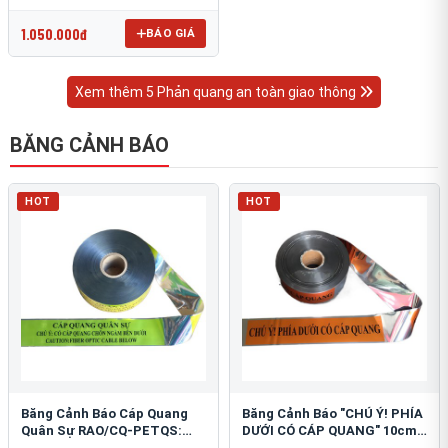
OmniCube T-11000
1.050.000đ
BÁO GIÁ
Xem thêm 5 Phản quang an toàn giao thông
BĂNG CẢNH BÁO
HOT
HOT
Băng Cảnh Báo Cáp Quang
Băng Cảnh Báo "CHÚ Ý! PHÍA
Quân Sự RAO/CQ-PETQS:
DƯỚI CÓ CÁP QUANG" 10cm:
Bảo Vệ Hạ Tầng Yếu
An Toàn Hạ Tầng