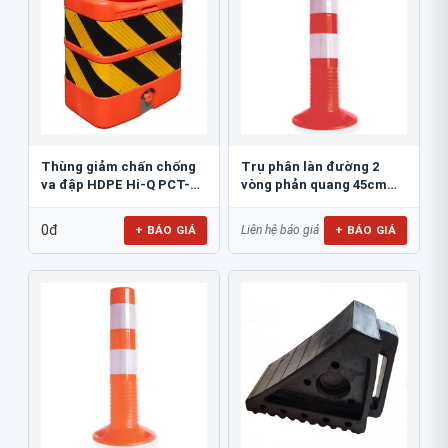
Thùng giảm chấn chống
Trụ phân làn đường 2
va đập HDPE Hi-Q PCT-
vòng phản quang 45cm
800
GT.45A
0đ
+ BÁO GIÁ
+ BÁO GIÁ
Liên hệ báo giá