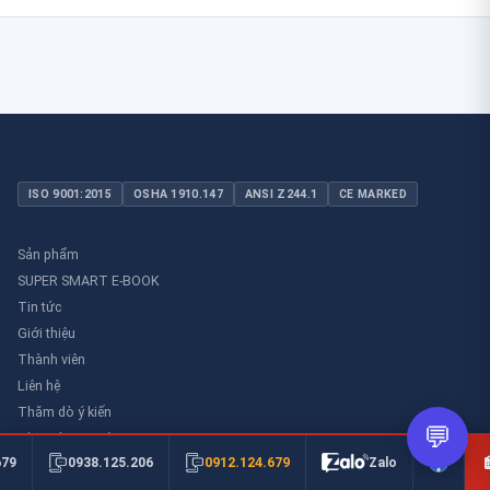
ISO 9001:2015
OSHA 1910.147
ANSI Z244.1
CE MARKED
Sản phẩm
SUPER SMART E-BOOK
Tin tức
Giới thiệu
Thành viên
Liên hệ
Thăm dò ý kiến
💬
Thư viên an toàn
0912.124.679
679
0938.125.206
Zalo