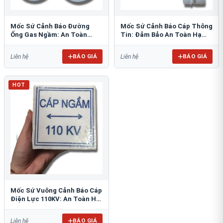
Mốc Sứ Cảnh Báo Đường
Mốc Sứ Cảnh Báo Cáp Thông
Ống Gas Ngầm: An Toàn
Tin: Đảm Bảo An Toàn Hạ
Tuyệt Đối Cho Công Trình
Tầng Ngầm
BÁO GIÁ
BÁO GIÁ
Liên hệ
Liên hệ
HOT
Mốc Sứ Vuông Cảnh Báo Cáp
Điện Lực 110KV: An Toàn Hệ
Thống Ngầm
BÁO GIÁ
Liên hệ