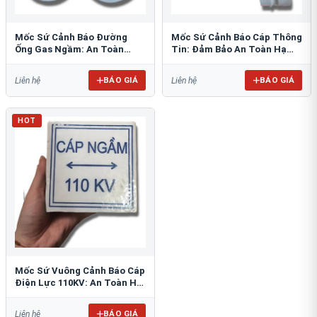
Mốc Sứ Cảnh Báo Đường
Mốc Sứ Cảnh Báo Cáp Thông
Ống Gas Ngầm: An Toàn
Tin: Đảm Bảo An Toàn Hạ
Tuyệt Đối Cho Công Trình
Tầng Ngầm
BÁO GIÁ
BÁO GIÁ
Liên hệ
Liên hệ
HOT
Mốc Sứ Vuông Cảnh Báo Cáp
Điện Lực 110KV: An Toàn Hệ
Thống Ngầm
BÁO GIÁ
Liên hệ