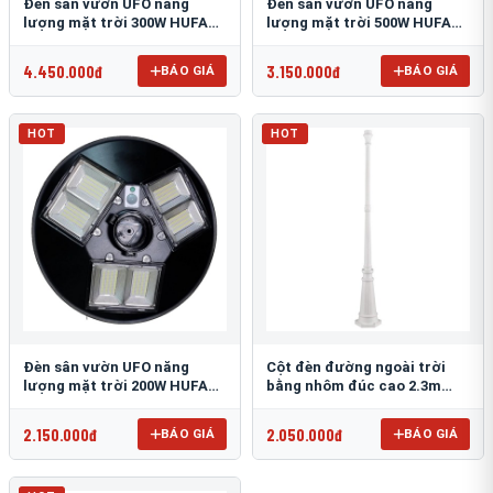
Đèn sân vườn UFO năng
Đèn sân vườn UFO năng
lượng mặt trời 300W HUFA
lượng mặt trời 500W HUFA
NL-25
NL-24
4.450.000đ
3.150.000đ
BÁO GIÁ
BÁO GIÁ
HOT
HOT
Đèn sân vườn UFO năng
Cột đèn đường ngoài trời
lượng mặt trời 200W HUFA
bằng nhôm đúc cao 2.3m
NL-23
TRU-89
2.150.000đ
2.050.000đ
BÁO GIÁ
BÁO GIÁ