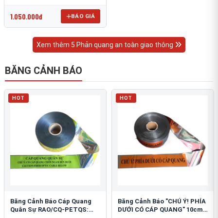
OmniCube T-11000
1.050.000đ
BÁO GIÁ
Xem thêm 5 Phản quang an toàn giao thông
BĂNG CẢNH BÁO
HOT
HOT
Băng Cảnh Báo Cáp Quang
Băng Cảnh Báo "CHÚ Ý! PHÍA
Quân Sự RAO/CQ-PETQS:
DƯỚI CÓ CÁP QUANG" 10cm:
Bảo Vệ Hạ Tầng Yếu
An Toàn Hạ Tầng