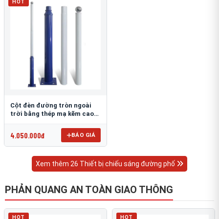
HOT
Cột đèn đường tròn ngoài
trời bằng thép mạ kẽm cao
6m TRU-88
4.050.000đ
BÁO GIÁ
Xem thêm 26 Thiết bị chiếu sáng đường phố
PHẢN QUANG AN TOÀN GIAO THÔNG
HOT
HOT