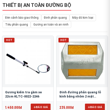
THIẾT BỊ AN TOÀN ĐƯỜNG BỘ
Đèn cảnh báo giao thông
Đinh phản quang
Máy dò kim loại
Tiêu phản quang
Gương an toàn và an ninh
HOT
HOT
Gương kiểm tra gầm xe
Đinh đường phản quang lỗ
22cm KLTC-0022-2246
kính bằng nhôm 2 mặt
3M 290AL
1.450.000đ
235.000đ
BÁO GIÁ
BÁO GIÁ