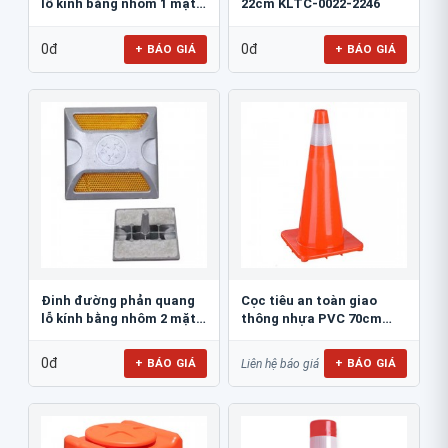
lỗ kính bằng nhôm 1 mặt
22cm KLTC-0022-2246
JSR-002
0đ
0đ
+ BÁO GIÁ
+ BÁO GIÁ
Đinh đường phản quang
Cọc tiêu an toàn giao
lỗ kính bằng nhôm 2 mặt
thông nhựa PVC 70cm
JSR-001
Blue Eagle TC80
0đ
+ BÁO GIÁ
+ BÁO GIÁ
Liên hệ báo giá