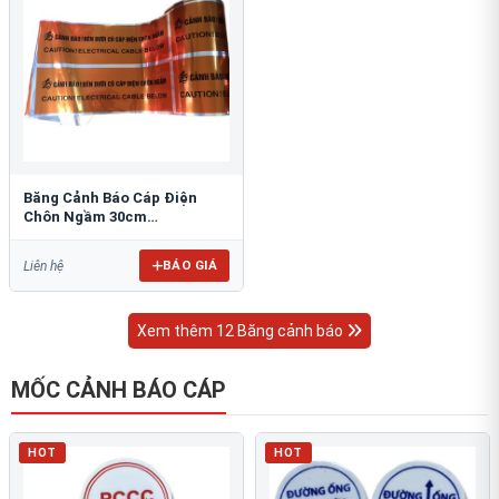
Băng Cảnh Báo Cáp Điện
Chôn Ngầm 30cm
RAO/CNĐL-PET30: An Toàn
Tối Ưu
BÁO GIÁ
Liên hệ
Xem thêm 12 Băng cảnh báo
MỐC CẢNH BÁO CÁP
HOT
HOT