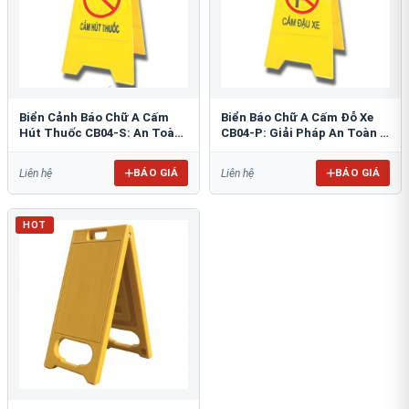
Biển Cảnh Báo Chữ A Cấm
Biển Báo Chữ A Cấm Đỗ Xe
Hút Thuốc CB04-S: An Toàn
CB04-P: Giải Pháp An Toàn &
PCCC Tối Ưu
Tổ Chức Bãi Đỗ
BÁO GIÁ
BÁO GIÁ
Liên hệ
Liên hệ
HOT