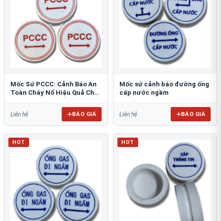
Mốc Sứ PCCC: Cảnh Báo An
Mốc sứ cảnh báo đường ống
Toàn Cháy Nổ Hiệu Quả Cho
cấp nước ngầm
Công Trình
BÁO GIÁ
BÁO GIÁ
Liên hệ
Liên hệ
HOT
HOT