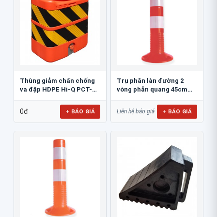
Thùng giảm chấn chống
Trụ phân làn đường 2
va đập HDPE Hi-Q PCT-
vòng phản quang 45cm
800
GT.45A
0đ
+ BÁO GIÁ
+ BÁO GIÁ
Liên hệ báo giá