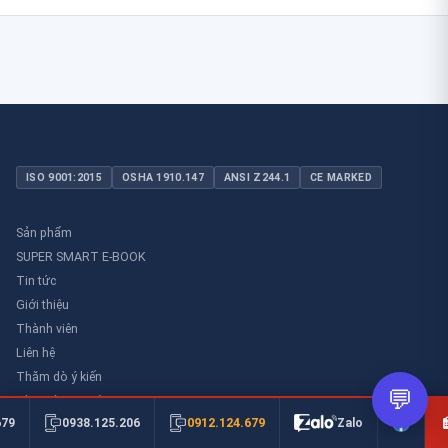
ISO 9001:2015
OSHA 1910.147
ANSI Z244.1
CE MARKED
Sản phẩm
SUPER SMART E-BOOK
Tin tức
Giới thiệu
Thành viên
Liên hệ
Thăm dò ý kiến
💬
Thư viên an toàn
0912.124.679
679
0938.125.206
Zalo