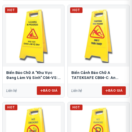
HOT
HOT
Biển Báo Chữ A "Khu Vực
Biển Cảnh Báo Chữ A
Đang Làm Vệ Sinh" C04-VS:
TATEKSAFE CB04-C: An
An Toàn Tối Ưu
Toàn Khu Vực Trơn Trượt
BÁO GIÁ
BÁO GIÁ
Liên hệ
Liên hệ
HOT
HOT