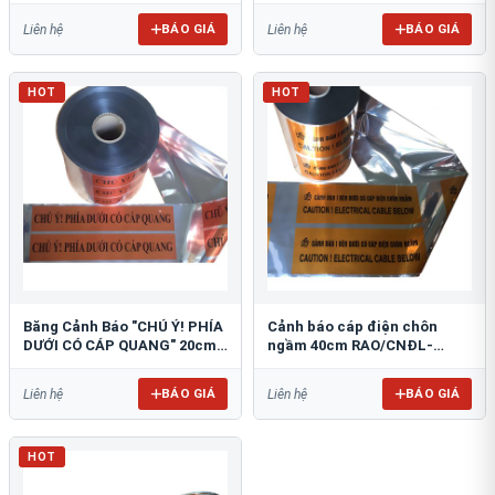
BÁO GIÁ
BÁO GIÁ
Liên hệ
Liên hệ
HOT
HOT
Băng Cảnh Báo "CHÚ Ý! PHÍA
Cảnh báo cáp điện chôn
DƯỚI CÓ CÁP QUANG" 20cm
ngầm 40cm RAO/CNĐL-
RAO/CQ-PET20: Bảo Vệ Hạ
PET40: An Toàn Tối Ưu
Tầng
BÁO GIÁ
BÁO GIÁ
Liên hệ
Liên hệ
HOT