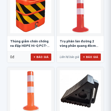
Thùng giảm chấn chống
Trụ phân làn đường 2
va đập HDPE Hi-Q PCT-
vòng phản quang 45cm
800
GT.45A
0đ
+ BÁO GIÁ
+ BÁO GIÁ
Liên hệ báo giá