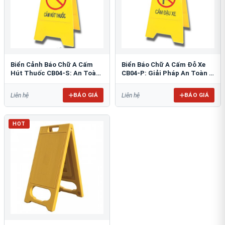
Biển Cảnh Báo Chữ A Cấm
Biển Báo Chữ A Cấm Đỗ Xe
Hút Thuốc CB04-S: An Toàn
CB04-P: Giải Pháp An Toàn &
PCCC Tối Ưu
Tổ Chức Bãi Đỗ
BÁO GIÁ
BÁO GIÁ
Liên hệ
Liên hệ
HOT