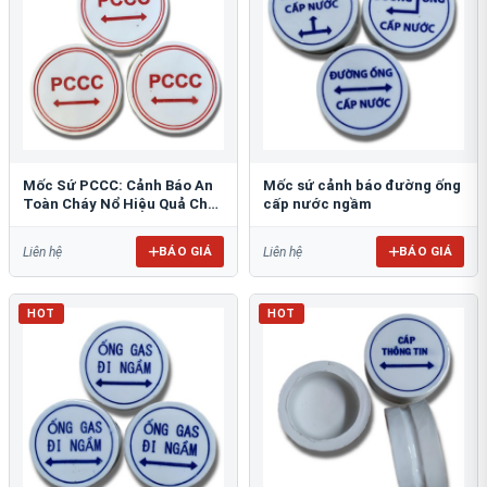
Mốc Sứ PCCC: Cảnh Báo An
Mốc sứ cảnh báo đường ống
Toàn Cháy Nổ Hiệu Quả Cho
cấp nước ngầm
Công Trình
BÁO GIÁ
BÁO GIÁ
Liên hệ
Liên hệ
HOT
HOT