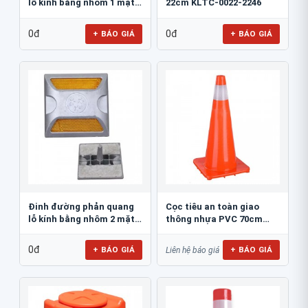
lỗ kính bằng nhôm 1 mặt
22cm KLTC-0022-2246
JSR-002
0đ
0đ
+ BÁO GIÁ
+ BÁO GIÁ
Đinh đường phản quang
Cọc tiêu an toàn giao
lỗ kính bằng nhôm 2 mặt
thông nhựa PVC 70cm
JSR-001
Blue Eagle TC80
0đ
+ BÁO GIÁ
+ BÁO GIÁ
Liên hệ báo giá