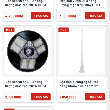
Đèn sân vườn UFO năng
Đèn sân vườn UFO năng
lượng mặt trời 300W HUFA
lượng mặt trời 500W HUFA
NL-25
NL-24
4.450.000đ
3.150.000đ
BÁO GIÁ
BÁO GIÁ
HOT
HOT
Đèn sân vườn UFO năng
Cột đèn đường ngoài trời
lượng mặt trời 200W HUFA
bằng nhôm đúc cao 2.3m
NL-23
TRU-89
2.150.000đ
2.050.000đ
BÁO GIÁ
BÁO GIÁ