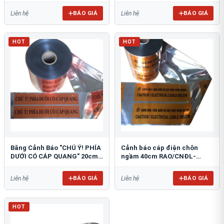
BÁO GIÁ
BÁO GIÁ
Liên hệ
Liên hệ
HOT
HOT
Băng Cảnh Báo "CHÚ Ý! PHÍA
Cảnh báo cáp điện chôn
DƯỚI CÓ CÁP QUANG" 20cm
ngầm 40cm RAO/CNĐL-
RAO/CQ-PET20: Bảo Vệ Hạ
PET40: An Toàn Tối Ưu
Tầng
BÁO GIÁ
BÁO GIÁ
Liên hệ
Liên hệ
HOT