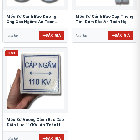
Mốc Sứ Cảnh Báo Đường
Mốc Sứ Cảnh Báo Cáp Thông
Ống Gas Ngầm: An Toàn
Tin: Đảm Bảo An Toàn Hạ
Tuyệt Đối Cho Công Trình
Tầng Ngầm
BÁO GIÁ
BÁO GIÁ
Liên hệ
Liên hệ
HOT
Mốc Sứ Vuông Cảnh Báo Cáp
Điện Lực 110KV: An Toàn Hệ
Thống Ngầm
BÁO GIÁ
Liên hệ