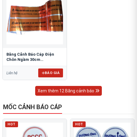
Băng Cảnh Báo Cáp Điện
Chôn Ngầm 30cm
RAO/CNĐL-PET30: An Toàn
Tối Ưu
BÁO GIÁ
Liên hệ
Xem thêm 12 Băng cảnh báo
MỐC CẢNH BÁO CÁP
HOT
HOT