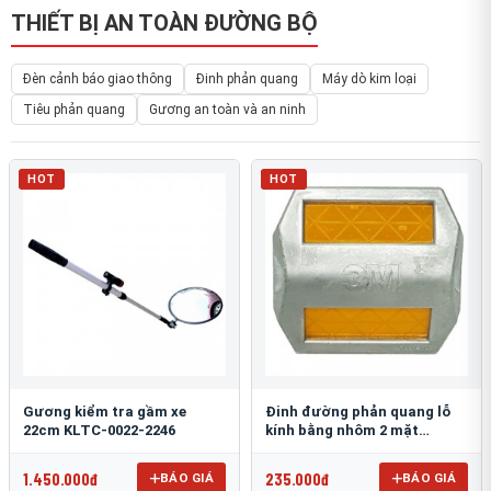
THIẾT BỊ AN TOÀN ĐƯỜNG BỘ
Đèn cảnh báo giao thông
Đinh phản quang
Máy dò kim loại
Tiêu phản quang
Gương an toàn và an ninh
HOT
HOT
Gương kiểm tra gầm xe
Đinh đường phản quang lỗ
22cm KLTC-0022-2246
kính bằng nhôm 2 mặt
3M 290AL
1.450.000đ
235.000đ
BÁO GIÁ
BÁO GIÁ