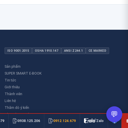
ISO 9001:2015
OSHA 1910.147
ANSI Z244.1
CE MARKED
Sản phẩm
SUPER SMART E-BOOK
Tin tức
Giới thiệu
Thành viên
Liên hệ
Thăm dò ý kiến
💬
Thư viên an toàn
0912.124.679
679
0938.125.206
Zalo