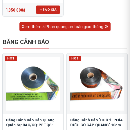
OmniCube T-11000
1.050.000đ
BÁO GIÁ
Xem thêm 5 Phản quang an toàn giao thông
BĂNG CẢNH BÁO
HOT
HOT
Băng Cảnh Báo Cáp Quang
Băng Cảnh Báo "CHÚ Ý! PHÍA
Quân Sự RAO/CQ-PETQS:
DƯỚI CÓ CÁP QUANG" 10cm:
Bảo Vệ Hạ Tầng Yếu
An Toàn Hạ Tầng