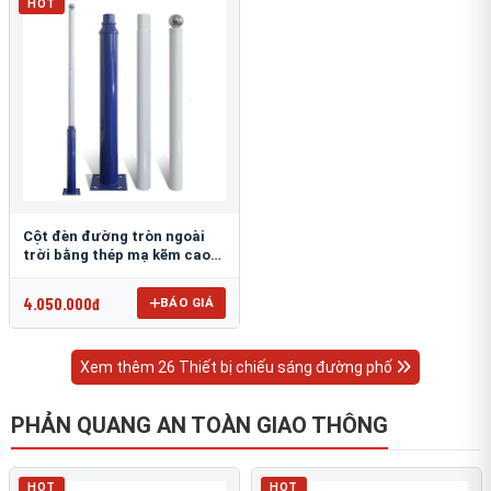
HOT
Cột đèn đường tròn ngoài
trời bằng thép mạ kẽm cao
6m TRU-88
4.050.000đ
BÁO GIÁ
Xem thêm 26 Thiết bị chiếu sáng đường phố
PHẢN QUANG AN TOÀN GIAO THÔNG
HOT
HOT