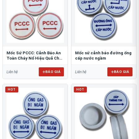
Mốc Sứ PCCC: Cảnh Báo An
Mốc sứ cảnh báo đường ống
Toàn Cháy Nổ Hiệu Quả Cho
cấp nước ngầm
Công Trình
BÁO GIÁ
BÁO GIÁ
Liên hệ
Liên hệ
HOT
HOT