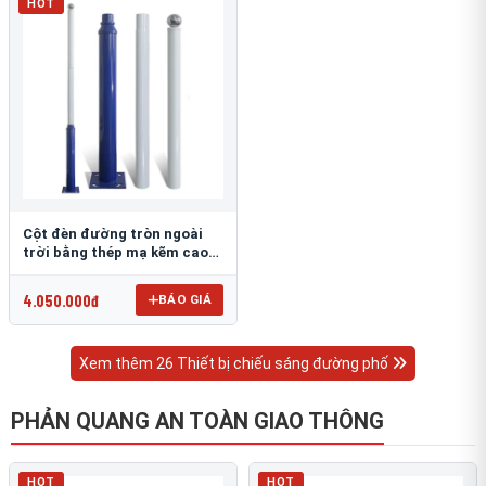
HOT
Cột đèn đường tròn ngoài
trời bằng thép mạ kẽm cao
6m TRU-88
4.050.000đ
BÁO GIÁ
Xem thêm 26 Thiết bị chiếu sáng đường phố
PHẢN QUANG AN TOÀN GIAO THÔNG
HOT
HOT