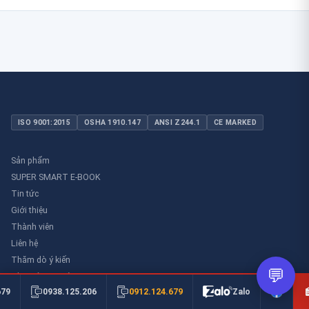
ISO 9001:2015
OSHA 1910.147
ANSI Z244.1
CE MARKED
Sản phẩm
SUPER SMART E-BOOK
Tin tức
Giới thiệu
Thành viên
Liên hệ
Thăm dò ý kiến
💬
Thư viên an toàn
0912.124.679
679
0938.125.206
Zalo