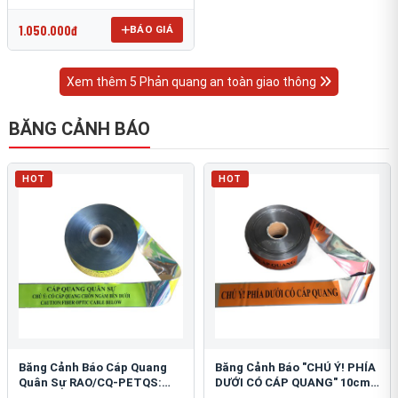
OmniCube T-11000
1.050.000đ
BÁO GIÁ
Xem thêm 5 Phản quang an toàn giao thông
BĂNG CẢNH BÁO
HOT
HOT
Băng Cảnh Báo Cáp Quang
Băng Cảnh Báo "CHÚ Ý! PHÍA
Quân Sự RAO/CQ-PETQS:
DƯỚI CÓ CÁP QUANG" 10cm:
Bảo Vệ Hạ Tầng Yếu
An Toàn Hạ Tầng