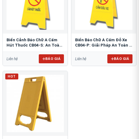
Biển Cảnh Báo Chữ A Cấm
Biển Báo Chữ A Cấm Đỗ Xe
Hút Thuốc CB04-S: An Toàn
CB04-P: Giải Pháp An Toàn &
PCCC Tối Ưu
Tổ Chức Bãi Đỗ
BÁO GIÁ
BÁO GIÁ
Liên hệ
Liên hệ
HOT