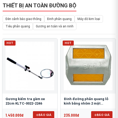
THIẾT BỊ AN TOÀN ĐƯỜNG BỘ
Đèn cảnh báo giao thông
Đinh phản quang
Máy dò kim loại
Tiêu phản quang
Gương an toàn và an ninh
HOT
HOT
Gương kiểm tra gầm xe
Đinh đường phản quang lỗ
22cm KLTC-0022-2246
kính bằng nhôm 2 mặt
3M 290AL
1.450.000đ
235.000đ
BÁO GIÁ
BÁO GIÁ