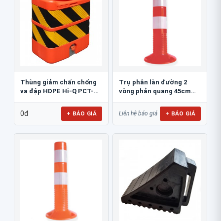
Thùng giảm chấn chống
Trụ phân làn đường 2
va đập HDPE Hi-Q PCT-
vòng phản quang 45cm
800
GT.45A
0đ
+ BÁO GIÁ
+ BÁO GIÁ
Liên hệ báo giá