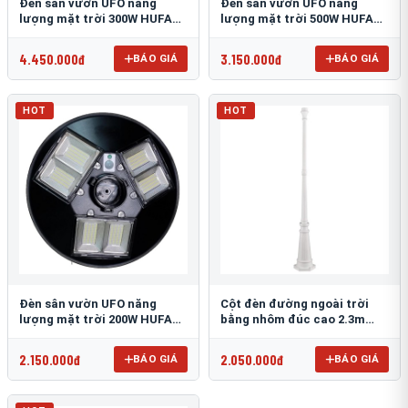
Đèn sân vườn UFO năng
Đèn sân vườn UFO năng
lượng mặt trời 300W HUFA
lượng mặt trời 500W HUFA
NL-25
NL-24
4.450.000đ
3.150.000đ
BÁO GIÁ
BÁO GIÁ
HOT
HOT
Đèn sân vườn UFO năng
Cột đèn đường ngoài trời
lượng mặt trời 200W HUFA
bằng nhôm đúc cao 2.3m
NL-23
TRU-89
2.150.000đ
2.050.000đ
BÁO GIÁ
BÁO GIÁ