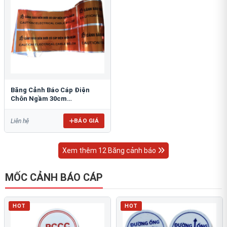
Băng Cảnh Báo Cáp Điện
Chôn Ngầm 30cm
RAO/CNĐL-PET30: An Toàn
Tối Ưu
BÁO GIÁ
Liên hệ
Xem thêm 12 Băng cảnh báo
MỐC CẢNH BÁO CÁP
HOT
HOT