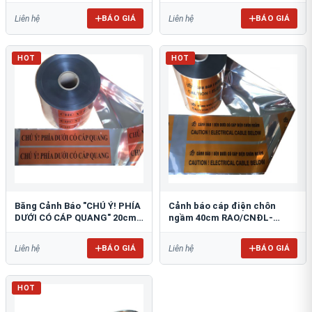
BÁO GIÁ
BÁO GIÁ
Liên hệ
Liên hệ
HOT
HOT
Băng Cảnh Báo "CHÚ Ý! PHÍA
Cảnh báo cáp điện chôn
DƯỚI CÓ CÁP QUANG" 20cm
ngầm 40cm RAO/CNĐL-
RAO/CQ-PET20: Bảo Vệ Hạ
PET40: An Toàn Tối Ưu
Tầng
BÁO GIÁ
BÁO GIÁ
Liên hệ
Liên hệ
HOT