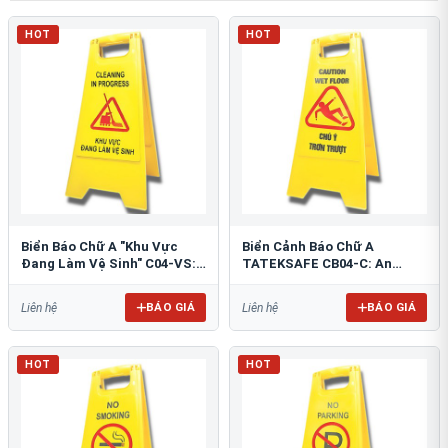
HOT
HOT
Biển Báo Chữ A "Khu Vực
Biển Cảnh Báo Chữ A
Đang Làm Vệ Sinh" C04-VS:
TATEKSAFE CB04-C: An
An Toàn Tối Ưu
Toàn Khu Vực Trơn Trượt
BÁO GIÁ
BÁO GIÁ
Liên hệ
Liên hệ
HOT
HOT