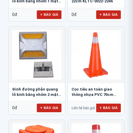
lỗ kính bằng nhôm 1 mặt
22cm KLTC-0022-2246
JSR-002
0đ
0đ
+ BÁO GIÁ
+ BÁO GIÁ
Đinh đường phản quang
Cọc tiêu an toàn giao
lỗ kính bằng nhôm 2 mặt
thông nhựa PVC 70cm
JSR-001
Blue Eagle TC80
0đ
+ BÁO GIÁ
+ BÁO GIÁ
Liên hệ báo giá