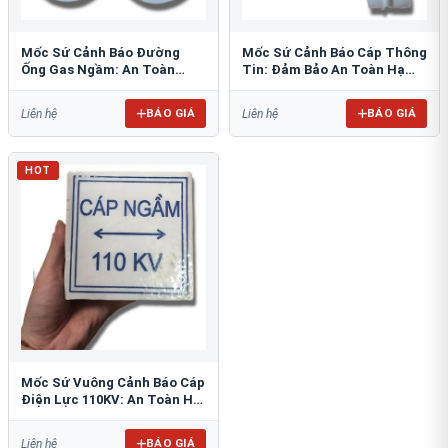
Mốc Sứ Cảnh Báo Đường
Mốc Sứ Cảnh Báo Cáp Thông
Ống Gas Ngầm: An Toàn
Tin: Đảm Bảo An Toàn Hạ
Tuyệt Đối Cho Công Trình
Tầng Ngầm
BÁO GIÁ
BÁO GIÁ
Liên hệ
Liên hệ
HOT
Mốc Sứ Vuông Cảnh Báo Cáp
Điện Lực 110KV: An Toàn Hệ
Thống Ngầm
BÁO GIÁ
Liên hệ