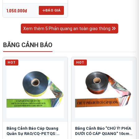
OmniCube T-11000
1.050.000đ
BÁO GIÁ
Xem thêm 5 Phản quang an toàn giao thông
BĂNG CẢNH BÁO
HOT
HOT
Băng Cảnh Báo Cáp Quang
Băng Cảnh Báo "CHÚ Ý! PHÍA
Quân Sự RAO/CQ-PETQS:
DƯỚI CÓ CÁP QUANG" 10cm:
Bảo Vệ Hạ Tầng Yếu
An Toàn Hạ Tầng