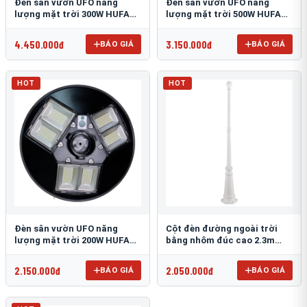
Đèn sân vườn UFO năng
Đèn sân vườn UFO năng
lượng mặt trời 300W HUFA
lượng mặt trời 500W HUFA
NL-25
NL-24
4.450.000đ
3.150.000đ
BÁO GIÁ
BÁO GIÁ
HOT
HOT
Đèn sân vườn UFO năng
Cột đèn đường ngoài trời
lượng mặt trời 200W HUFA
bằng nhôm đúc cao 2.3m
NL-23
TRU-89
2.150.000đ
2.050.000đ
BÁO GIÁ
BÁO GIÁ