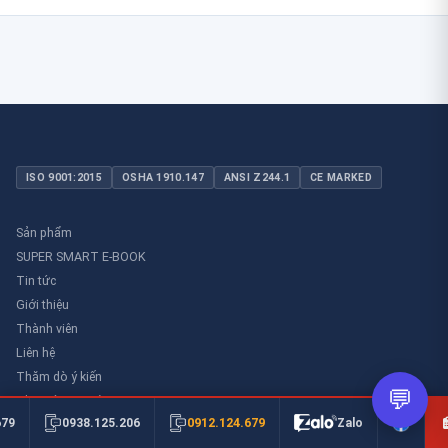
ISO 9001:2015
OSHA 1910.147
ANSI Z244.1
CE MARKED
Sản phẩm
SUPER SMART E-BOOK
Tin tức
Giới thiệu
Thành viên
Liên hệ
Thăm dò ý kiến
💬
Thư viên an toàn
0912.124.679
679
0938.125.206
Zalo