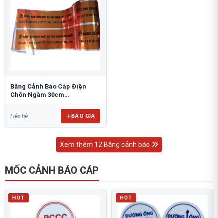
Băng Cảnh Báo Cáp Điện
Chôn Ngầm 30cm
RAO/CNĐL-PET30: An Toàn
Tối Ưu
BÁO GIÁ
Liên hệ
Xem thêm 12 Băng cảnh báo
MỐC CẢNH BÁO CÁP
HOT
HOT