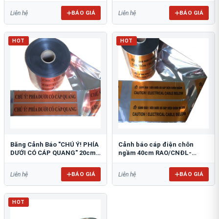
BÁO GIÁ
BÁO GIÁ
Liên hệ
Liên hệ
HOT
HOT
Băng Cảnh Báo "CHÚ Ý! PHÍA
Cảnh báo cáp điện chôn
DƯỚI CÓ CÁP QUANG" 20cm
ngầm 40cm RAO/CNĐL-
RAO/CQ-PET20: Bảo Vệ Hạ
PET40: An Toàn Tối Ưu
Tầng
BÁO GIÁ
BÁO GIÁ
Liên hệ
Liên hệ
HOT