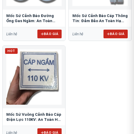
Mốc Sứ Cảnh Báo Đường
Mốc Sứ Cảnh Báo Cáp Thông
Ống Gas Ngầm: An Toàn
Tin: Đảm Bảo An Toàn Hạ
Tuyệt Đối Cho Công Trình
Tầng Ngầm
BÁO GIÁ
BÁO GIÁ
Liên hệ
Liên hệ
HOT
Mốc Sứ Vuông Cảnh Báo Cáp
Điện Lực 110KV: An Toàn Hệ
Thống Ngầm
BÁO GIÁ
Liên hệ