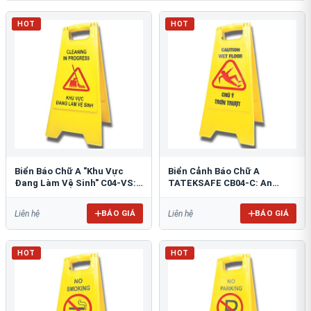
HOT
HOT
Biển Báo Chữ A "Khu Vực
Biển Cảnh Báo Chữ A
Đang Làm Vệ Sinh" C04-VS:
TATEKSAFE CB04-C: An
An Toàn Tối Ưu
Toàn Khu Vực Trơn Trượt
BÁO GIÁ
BÁO GIÁ
Liên hệ
Liên hệ
HOT
HOT