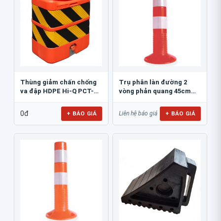
Thùng giảm chấn chống
Trụ phân làn đường 2
va đập HDPE Hi-Q PCT-
vòng phản quang 45cm
800
GT.45A
0đ
+ BÁO GIÁ
+ BÁO GIÁ
Liên hệ báo giá