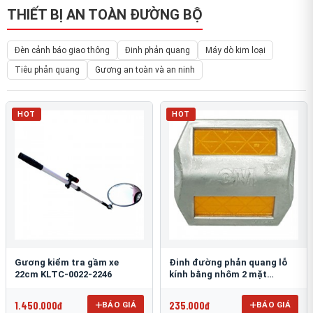
THIẾT BỊ AN TOÀN ĐƯỜNG BỘ
Đèn cảnh báo giao thông
Đinh phản quang
Máy dò kim loại
Tiêu phản quang
Gương an toàn và an ninh
HOT
HOT
Gương kiểm tra gầm xe
Đinh đường phản quang lỗ
22cm KLTC-0022-2246
kính bằng nhôm 2 mặt
3M 290AL
1.450.000đ
235.000đ
BÁO GIÁ
BÁO GIÁ