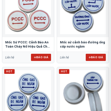
Mốc Sứ PCCC: Cảnh Báo An
Mốc sứ cảnh báo đường ống
Toàn Cháy Nổ Hiệu Quả Cho
cấp nước ngầm
Công Trình
BÁO GIÁ
BÁO GIÁ
Liên hệ
Liên hệ
HOT
HOT