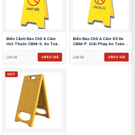
Biển Cảnh Báo Chữ A Cấm
Biển Báo Chữ A Cấm Đỗ Xe
Hút Thuốc CB04-S: An Toàn
CB04-P: Giải Pháp An Toàn &
PCCC Tối Ưu
Tổ Chức Bãi Đỗ
BÁO GIÁ
BÁO GIÁ
Liên hệ
Liên hệ
HOT