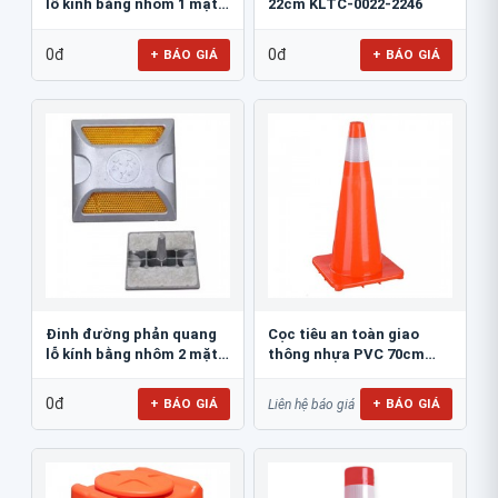
lỗ kính bằng nhôm 1 mặt
22cm KLTC-0022-2246
JSR-002
0đ
0đ
+ BÁO GIÁ
+ BÁO GIÁ
Đinh đường phản quang
Cọc tiêu an toàn giao
lỗ kính bằng nhôm 2 mặt
thông nhựa PVC 70cm
JSR-001
Blue Eagle TC80
0đ
+ BÁO GIÁ
+ BÁO GIÁ
Liên hệ báo giá