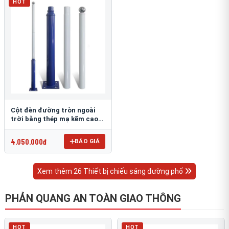
HOT
Cột đèn đường tròn ngoài
trời bằng thép mạ kẽm cao
6m TRU-88
4.050.000đ
BÁO GIÁ
Xem thêm 26 Thiết bị chiếu sáng đường phố
PHẢN QUANG AN TOÀN GIAO THÔNG
HOT
HOT