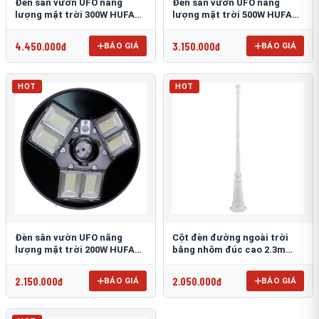
Đèn sân vườn UFO năng
Đèn sân vườn UFO năng
lượng mặt trời 300W HUFA
lượng mặt trời 500W HUFA
NL-25
NL-24
4.450.000đ
3.150.000đ
BÁO GIÁ
BÁO GIÁ
HOT
HOT
Đèn sân vườn UFO năng
Cột đèn đường ngoài trời
lượng mặt trời 200W HUFA
bằng nhôm đúc cao 2.3m
NL-23
TRU-89
2.150.000đ
2.050.000đ
BÁO GIÁ
BÁO GIÁ