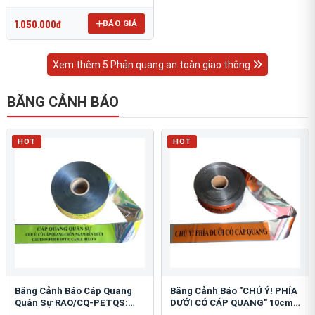
OmniCube T-11000
1.050.000đ
BÁO GIÁ
Xem thêm 5 Phản quang an toàn giao thông
BĂNG CẢNH BÁO
HOT
HOT
Băng Cảnh Báo Cáp Quang
Băng Cảnh Báo "CHÚ Ý! PHÍA
Quân Sự RAO/CQ-PETQS:
DƯỚI CÓ CÁP QUANG" 10cm:
Bảo Vệ Hạ Tầng Yếu
An Toàn Hạ Tầng