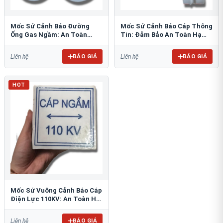
Mốc Sứ Cảnh Báo Đường
Mốc Sứ Cảnh Báo Cáp Thông
Ống Gas Ngầm: An Toàn
Tin: Đảm Bảo An Toàn Hạ
Tuyệt Đối Cho Công Trình
Tầng Ngầm
BÁO GIÁ
BÁO GIÁ
Liên hệ
Liên hệ
HOT
Mốc Sứ Vuông Cảnh Báo Cáp
Điện Lực 110KV: An Toàn Hệ
Thống Ngầm
BÁO GIÁ
Liên hệ