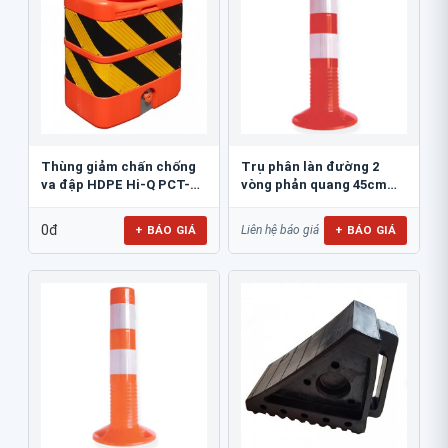
Thùng giảm chấn chống
Trụ phân làn đường 2
va đập HDPE Hi-Q PCT-
vòng phản quang 45cm
800
GT.45A
0đ
+ BÁO GIÁ
+ BÁO GIÁ
Liên hệ báo giá