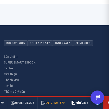
ISO 9001:2015
OSHA 1910.147
ANSI Z244.1
CE MARKED
Sản phẩm
SUPER SMART E-BOOK
Tin tức
Giới thiệu
Thành viên
Liên hệ
Thăm dò ý kiến
💬
Thư viên an toàn
0912.124.679
679
0938.125.206
Zalo