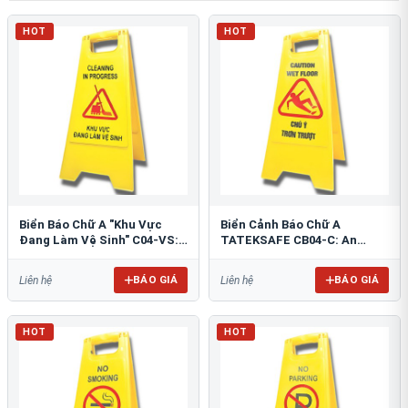
HOT
HOT
Biển Báo Chữ A "Khu Vực
Biển Cảnh Báo Chữ A
Đang Làm Vệ Sinh" C04-VS:
TATEKSAFE CB04-C: An
An Toàn Tối Ưu
Toàn Khu Vực Trơn Trượt
BÁO GIÁ
BÁO GIÁ
Liên hệ
Liên hệ
HOT
HOT