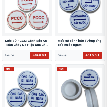
Mốc Sứ PCCC: Cảnh Báo An
Mốc sứ cảnh báo đường ống
Toàn Cháy Nổ Hiệu Quả Cho
cấp nước ngầm
Công Trình
BÁO GIÁ
BÁO GIÁ
Liên hệ
Liên hệ
HOT
HOT