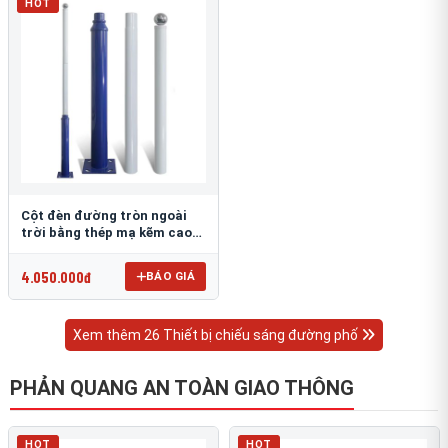
HOT
Cột đèn đường tròn ngoài
trời bằng thép mạ kẽm cao
6m TRU-88
4.050.000đ
BÁO GIÁ
Xem thêm 26 Thiết bị chiếu sáng đường phố
PHẢN QUANG AN TOÀN GIAO THÔNG
HOT
HOT