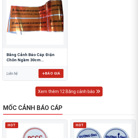
Băng Cảnh Báo Cáp Điện
Chôn Ngầm 30cm
RAO/CNĐL-PET30: An Toàn
Tối Ưu
BÁO GIÁ
Liên hệ
Xem thêm 12 Băng cảnh báo
MỐC CẢNH BÁO CÁP
HOT
HOT