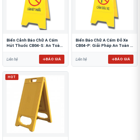
Biển Cảnh Báo Chữ A Cấm
Biển Báo Chữ A Cấm Đỗ Xe
Hút Thuốc CB04-S: An Toàn
CB04-P: Giải Pháp An Toàn &
PCCC Tối Ưu
Tổ Chức Bãi Đỗ
BÁO GIÁ
BÁO GIÁ
Liên hệ
Liên hệ
HOT