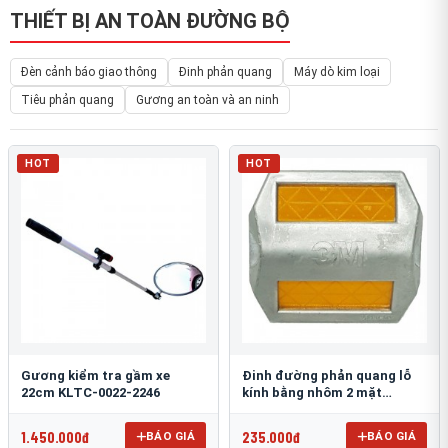
THIẾT BỊ AN TOÀN ĐƯỜNG BỘ
Đèn cảnh báo giao thông
Đinh phản quang
Máy dò kim loại
Tiêu phản quang
Gương an toàn và an ninh
HOT
HOT
Gương kiểm tra gầm xe
Đinh đường phản quang lỗ
22cm KLTC-0022-2246
kính bằng nhôm 2 mặt
3M 290AL
1.450.000đ
235.000đ
BÁO GIÁ
BÁO GIÁ