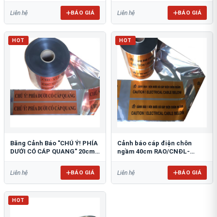
BÁO GIÁ
BÁO GIÁ
Liên hệ
Liên hệ
HOT
HOT
Băng Cảnh Báo "CHÚ Ý! PHÍA
Cảnh báo cáp điện chôn
DƯỚI CÓ CÁP QUANG" 20cm
ngầm 40cm RAO/CNĐL-
RAO/CQ-PET20: Bảo Vệ Hạ
PET40: An Toàn Tối Ưu
Tầng
BÁO GIÁ
BÁO GIÁ
Liên hệ
Liên hệ
HOT