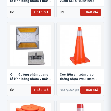
lỗ kính bằng nhôm 1 mặt
22cm KLTC-0022-2246
JSR-002
0đ
0đ
+ BÁO GIÁ
+ BÁO GIÁ
Đinh đường phản quang
Cọc tiêu an toàn giao
lỗ kính bằng nhôm 2 mặt
thông nhựa PVC 70cm
JSR-001
Blue Eagle TC80
0đ
+ BÁO GIÁ
+ BÁO GIÁ
Liên hệ báo giá