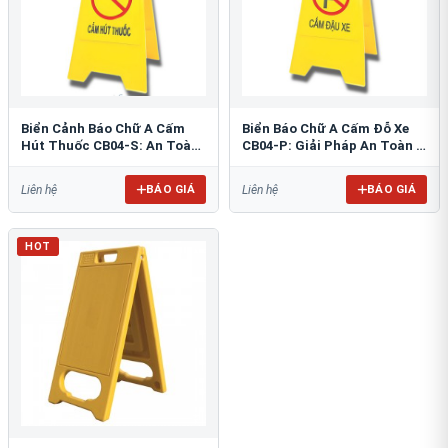
Biển Cảnh Báo Chữ A Cấm
Biển Báo Chữ A Cấm Đỗ Xe
Hút Thuốc CB04-S: An Toàn
CB04-P: Giải Pháp An Toàn &
PCCC Tối Ưu
Tổ Chức Bãi Đỗ
BÁO GIÁ
BÁO GIÁ
Liên hệ
Liên hệ
HOT