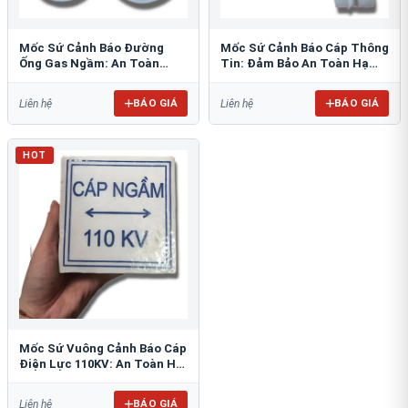
Mốc Sứ Cảnh Báo Đường
Mốc Sứ Cảnh Báo Cáp Thông
Ống Gas Ngầm: An Toàn
Tin: Đảm Bảo An Toàn Hạ
Tuyệt Đối Cho Công Trình
Tầng Ngầm
BÁO GIÁ
BÁO GIÁ
Liên hệ
Liên hệ
HOT
Mốc Sứ Vuông Cảnh Báo Cáp
Điện Lực 110KV: An Toàn Hệ
Thống Ngầm
BÁO GIÁ
Liên hệ