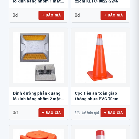
lỗ kính bằng nhôm 1 mặt
22cm KLTC-0022-2246
JSR-002
0đ
0đ
+ BÁO GIÁ
+ BÁO GIÁ
Đinh đường phản quang
Cọc tiêu an toàn giao
lỗ kính bằng nhôm 2 mặt
thông nhựa PVC 70cm
JSR-001
Blue Eagle TC80
0đ
+ BÁO GIÁ
+ BÁO GIÁ
Liên hệ báo giá