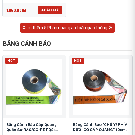
OmniCube T-11000
1.050.000đ
BÁO GIÁ
Xem thêm 5 Phản quang an toàn giao thông
BĂNG CẢNH BÁO
HOT
HOT
Băng Cảnh Báo Cáp Quang
Băng Cảnh Báo "CHÚ Ý! PHÍA
Quân Sự RAO/CQ-PETQS:
DƯỚI CÓ CÁP QUANG" 10cm:
Bảo Vệ Hạ Tầng Yếu
An Toàn Hạ Tầng