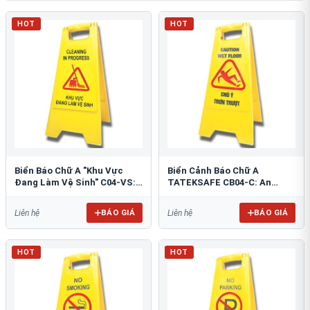
HOT
HOT
Biển Báo Chữ A "Khu Vực
Biển Cảnh Báo Chữ A
Đang Làm Vệ Sinh" C04-VS:
TATEKSAFE CB04-C: An
An Toàn Tối Ưu
Toàn Khu Vực Trơn Trượt
BÁO GIÁ
BÁO GIÁ
Liên hệ
Liên hệ
HOT
HOT