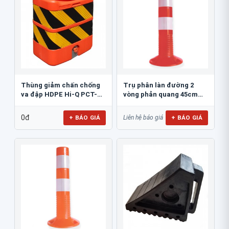
Thùng giảm chấn chống
Trụ phân làn đường 2
va đập HDPE Hi-Q PCT-
vòng phản quang 45cm
800
GT.45A
0đ
+ BÁO GIÁ
+ BÁO GIÁ
Liên hệ báo giá