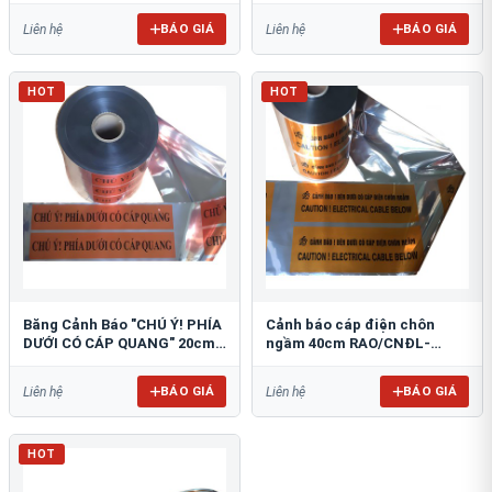
BÁO GIÁ
BÁO GIÁ
Liên hệ
Liên hệ
HOT
HOT
Băng Cảnh Báo "CHÚ Ý! PHÍA
Cảnh báo cáp điện chôn
DƯỚI CÓ CÁP QUANG" 20cm
ngầm 40cm RAO/CNĐL-
RAO/CQ-PET20: Bảo Vệ Hạ
PET40: An Toàn Tối Ưu
Tầng
BÁO GIÁ
BÁO GIÁ
Liên hệ
Liên hệ
HOT