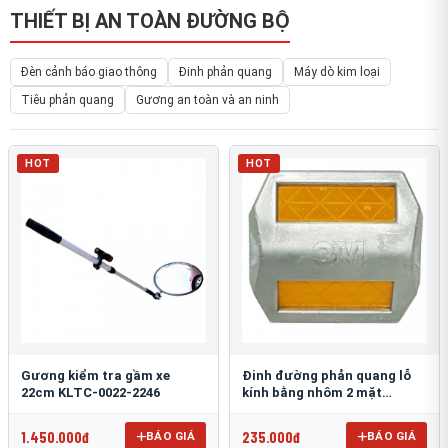
THIẾT BỊ AN TOÀN ĐƯỜNG BỘ
Đèn cảnh báo giao thông
Đinh phản quang
Máy dò kim loại
Tiêu phản quang
Gương an toàn và an ninh
HOT
HOT
Gương kiểm tra gầm xe
Đinh đường phản quang lỗ
22cm KLTC-0022-2246
kính bằng nhôm 2 mặt
3M 290AL
1.450.000đ
235.000đ
BÁO GIÁ
BÁO GIÁ