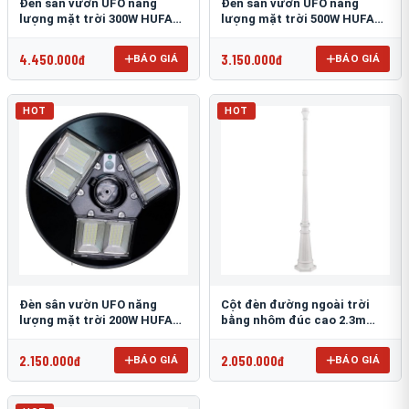
Đèn sân vườn UFO năng
Đèn sân vườn UFO năng
lượng mặt trời 300W HUFA
lượng mặt trời 500W HUFA
NL-25
NL-24
4.450.000đ
3.150.000đ
BÁO GIÁ
BÁO GIÁ
HOT
HOT
Đèn sân vườn UFO năng
Cột đèn đường ngoài trời
lượng mặt trời 200W HUFA
bằng nhôm đúc cao 2.3m
NL-23
TRU-89
2.150.000đ
2.050.000đ
BÁO GIÁ
BÁO GIÁ