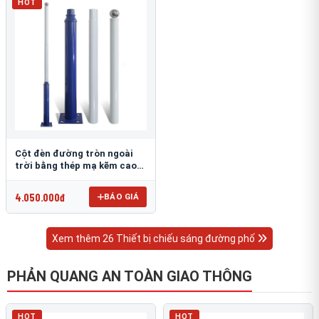
HOT
Cột đèn đường tròn ngoài
trời bằng thép mạ kẽm cao
6m TRU-88
4.050.000đ
BÁO GIÁ
Xem thêm 26 Thiết bị chiếu sáng đường phố
PHẢN QUANG AN TOÀN GIAO THÔNG
HOT
HOT