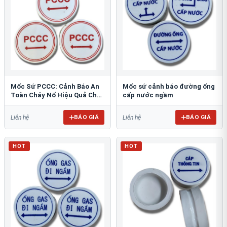
Mốc Sứ PCCC: Cảnh Báo An
Mốc sứ cảnh báo đường ống
Toàn Cháy Nổ Hiệu Quả Cho
cấp nước ngầm
Công Trình
BÁO GIÁ
BÁO GIÁ
Liên hệ
Liên hệ
HOT
HOT