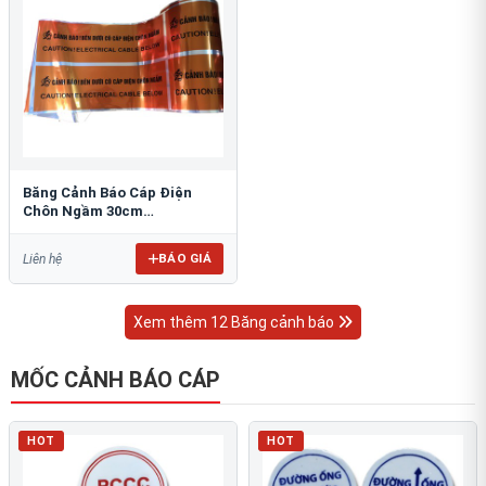
Băng Cảnh Báo Cáp Điện
Chôn Ngầm 30cm
RAO/CNĐL-PET30: An Toàn
Tối Ưu
BÁO GIÁ
Liên hệ
Xem thêm 12 Băng cảnh báo
MỐC CẢNH BÁO CÁP
HOT
HOT