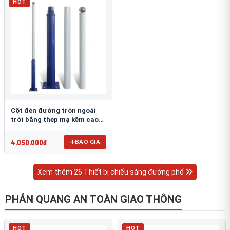
HOT
Cột đèn đường tròn ngoài
trời bằng thép mạ kẽm cao
6m TRU-88
4.050.000đ
BÁO GIÁ
Xem thêm 26 Thiết bị chiếu sáng đường phố
PHẢN QUANG AN TOÀN GIAO THÔNG
HOT
HOT