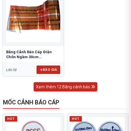
Băng Cảnh Báo Cáp Điện
Chôn Ngầm 30cm
RAO/CNĐL-PET30: An Toàn
Tối Ưu
BÁO GIÁ
Liên hệ
Xem thêm 12 Băng cảnh báo
MỐC CẢNH BÁO CÁP
HOT
HOT