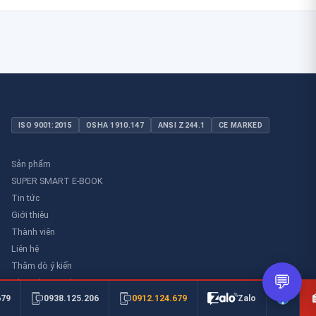
ISO 9001:2015
OSHA 1910.147
ANSI Z244.1
CE MARKED
Sản phẩm
SUPER SMART E-BOOK
Tin tức
Giới thiệu
Thành viên
Liên hệ
Thăm dò ý kiến
💬
Thư viên an toàn
0912.124.679
679
0938.125.206
Zalo