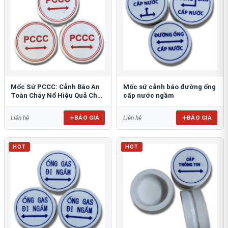
Mốc Sứ PCCC: Cảnh Báo An
Mốc sứ cảnh báo đường ống
Toàn Cháy Nổ Hiệu Quả Cho
cấp nước ngầm
Công Trình
BÁO GIÁ
BÁO GIÁ
Liên hệ
Liên hệ
HOT
HOT