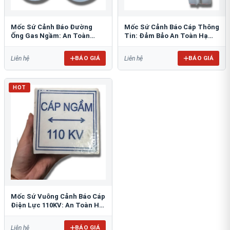
Mốc Sứ Cảnh Báo Đường
Mốc Sứ Cảnh Báo Cáp Thông
Ống Gas Ngầm: An Toàn
Tin: Đảm Bảo An Toàn Hạ
Tuyệt Đối Cho Công Trình
Tầng Ngầm
BÁO GIÁ
BÁO GIÁ
Liên hệ
Liên hệ
HOT
Mốc Sứ Vuông Cảnh Báo Cáp
Điện Lực 110KV: An Toàn Hệ
Thống Ngầm
BÁO GIÁ
Liên hệ