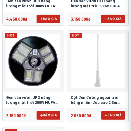
Đèn sân vườn UFO năng
Đèn sân vườn UFO năng
lượng mặt trời 300W HUFA
lượng mặt trời 500W HUFA
NL-25
NL-24
4.450.000đ
3.150.000đ
BÁO GIÁ
BÁO GIÁ
HOT
HOT
Đèn sân vườn UFO năng
Cột đèn đường ngoài trời
lượng mặt trời 200W HUFA
bằng nhôm đúc cao 2.3m
NL-23
TRU-89
2.150.000đ
2.050.000đ
BÁO GIÁ
BÁO GIÁ