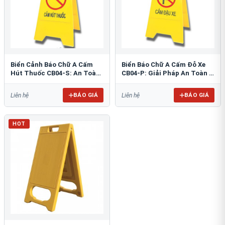
Biển Cảnh Báo Chữ A Cấm
Biển Báo Chữ A Cấm Đỗ Xe
Hút Thuốc CB04-S: An Toàn
CB04-P: Giải Pháp An Toàn &
PCCC Tối Ưu
Tổ Chức Bãi Đỗ
BÁO GIÁ
BÁO GIÁ
Liên hệ
Liên hệ
HOT