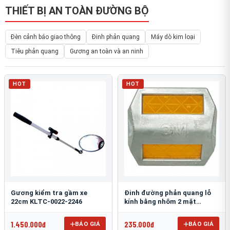
THIẾT BỊ AN TOÀN ĐƯỜNG BỘ
Đèn cảnh báo giao thông
Đinh phản quang
Máy dò kim loại
Tiêu phản quang
Gương an toàn và an ninh
HOT
HOT
Gương kiểm tra gầm xe
Đinh đường phản quang lỗ
22cm KLTC-0022-2246
kính bằng nhôm 2 mặt
3M 290AL
1.450.000đ
235.000đ
BÁO GIÁ
BÁO GIÁ