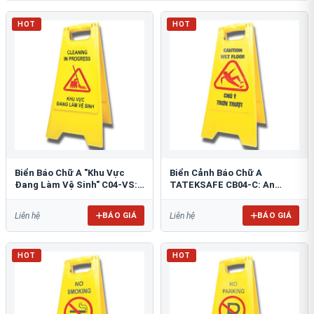
HOT
HOT
Biển Báo Chữ A "Khu Vực
Biển Cảnh Báo Chữ A
Đang Làm Vệ Sinh" C04-VS:
TATEKSAFE CB04-C: An
An Toàn Tối Ưu
Toàn Khu Vực Trơn Trượt
BÁO GIÁ
BÁO GIÁ
Liên hệ
Liên hệ
HOT
HOT