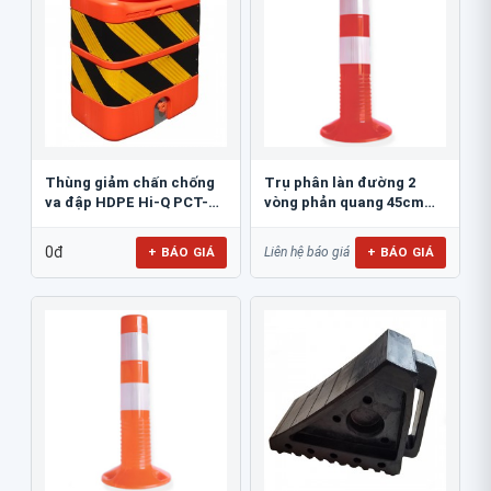
Thùng giảm chấn chống
Trụ phân làn đường 2
va đập HDPE Hi-Q PCT-
vòng phản quang 45cm
800
GT.45A
0đ
+ BÁO GIÁ
+ BÁO GIÁ
Liên hệ báo giá