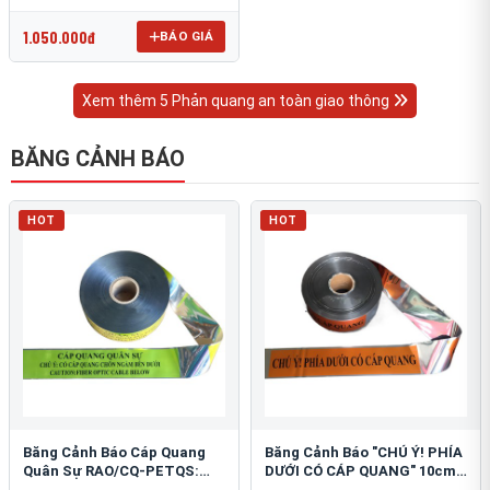
OmniCube T-11000
1.050.000đ
BÁO GIÁ
Xem thêm 5 Phản quang an toàn giao thông
BĂNG CẢNH BÁO
HOT
HOT
Băng Cảnh Báo Cáp Quang
Băng Cảnh Báo "CHÚ Ý! PHÍA
Quân Sự RAO/CQ-PETQS:
DƯỚI CÓ CÁP QUANG" 10cm:
Bảo Vệ Hạ Tầng Yếu
An Toàn Hạ Tầng