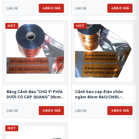
BÁO GIÁ
BÁO GIÁ
Liên hệ
Liên hệ
HOT
HOT
Băng Cảnh Báo "CHÚ Ý! PHÍA
Cảnh báo cáp điện chôn
DƯỚI CÓ CÁP QUANG" 20cm
ngầm 40cm RAO/CNĐL-
RAO/CQ-PET20: Bảo Vệ Hạ
PET40: An Toàn Tối Ưu
Tầng
BÁO GIÁ
BÁO GIÁ
Liên hệ
Liên hệ
HOT