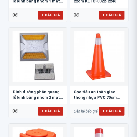
lỗ kính bằng nhôm 1 mặt
22cm KLTC-0022-2246
JSR-002
0đ
0đ
+ BÁO GIÁ
+ BÁO GIÁ
Đinh đường phản quang
Cọc tiêu an toàn giao
lỗ kính bằng nhôm 2 mặt
thông nhựa PVC 70cm
JSR-001
Blue Eagle TC80
0đ
+ BÁO GIÁ
+ BÁO GIÁ
Liên hệ báo giá