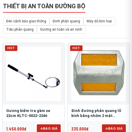
THIẾT BỊ AN TOÀN ĐƯỜNG BỘ
Đèn cảnh báo giao thông
Đinh phản quang
Máy dò kim loại
Tiêu phản quang
Gương an toàn và an ninh
HOT
HOT
Gương kiểm tra gầm xe
Đinh đường phản quang lỗ
22cm KLTC-0022-2246
kính bằng nhôm 2 mặt
3M 290AL
1.450.000đ
235.000đ
BÁO GIÁ
BÁO GIÁ