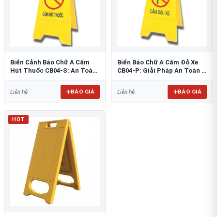
Biển Cảnh Báo Chữ A Cấm
Biển Báo Chữ A Cấm Đỗ Xe
Hút Thuốc CB04-S: An Toàn
CB04-P: Giải Pháp An Toàn &
PCCC Tối Ưu
Tổ Chức Bãi Đỗ
BÁO GIÁ
BÁO GIÁ
Liên hệ
Liên hệ
HOT