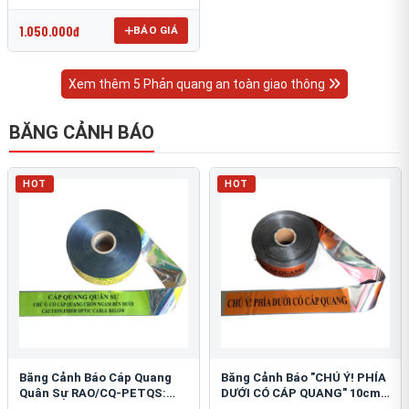
OmniCube T-11000
1.050.000đ
BÁO GIÁ
Xem thêm 5 Phản quang an toàn giao thông
BĂNG CẢNH BÁO
HOT
HOT
Băng Cảnh Báo Cáp Quang
Băng Cảnh Báo "CHÚ Ý! PHÍA
Quân Sự RAO/CQ-PETQS:
DƯỚI CÓ CÁP QUANG" 10cm:
Bảo Vệ Hạ Tầng Yếu
An Toàn Hạ Tầng