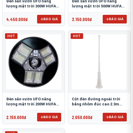
Đèn sân vườn UFO năng
Đèn sân vườn UFO năng
lượng mặt trời 300W HUFA
lượng mặt trời 500W HUFA
NL-25
NL-24
4.450.000đ
3.150.000đ
BÁO GIÁ
BÁO GIÁ
HOT
HOT
Đèn sân vườn UFO năng
Cột đèn đường ngoài trời
lượng mặt trời 200W HUFA
bằng nhôm đúc cao 2.3m
NL-23
TRU-89
2.150.000đ
2.050.000đ
BÁO GIÁ
BÁO GIÁ