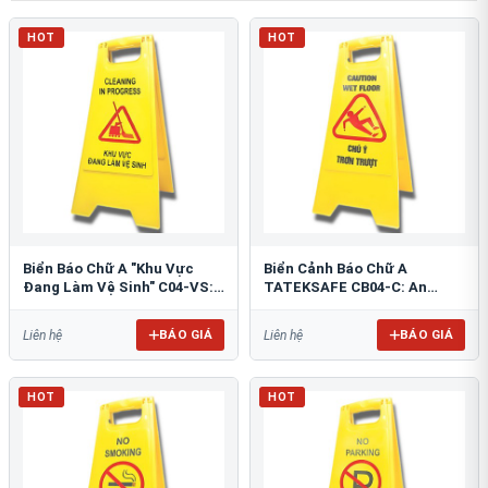
HOT
HOT
Biển Báo Chữ A "Khu Vực
Biển Cảnh Báo Chữ A
Đang Làm Vệ Sinh" C04-VS:
TATEKSAFE CB04-C: An
An Toàn Tối Ưu
Toàn Khu Vực Trơn Trượt
BÁO GIÁ
BÁO GIÁ
Liên hệ
Liên hệ
HOT
HOT