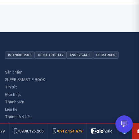
ISO 9001:2015
OSHA 1910.147
ANSI Z244.1
CE MARKED
Sản phẩm
SUPER SMART E-BOOK
Tin tức
Giới thiệu
Thành viên
Liên hệ
Thăm dò ý kiến
💬
Thư viên an toàn
0912.124.679
679
0938.125.206
Zalo