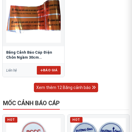
Băng Cảnh Báo Cáp Điện
Chôn Ngầm 30cm
RAO/CNĐL-PET30: An Toàn
Tối Ưu
BÁO GIÁ
Liên hệ
Xem thêm 12 Băng cảnh báo
MỐC CẢNH BÁO CÁP
HOT
HOT