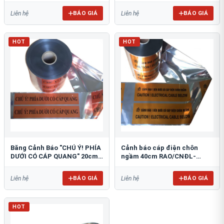
BÁO GIÁ
BÁO GIÁ
Liên hệ
Liên hệ
HOT
HOT
Băng Cảnh Báo "CHÚ Ý! PHÍA
Cảnh báo cáp điện chôn
DƯỚI CÓ CÁP QUANG" 20cm
ngầm 40cm RAO/CNĐL-
RAO/CQ-PET20: Bảo Vệ Hạ
PET40: An Toàn Tối Ưu
Tầng
BÁO GIÁ
BÁO GIÁ
Liên hệ
Liên hệ
HOT