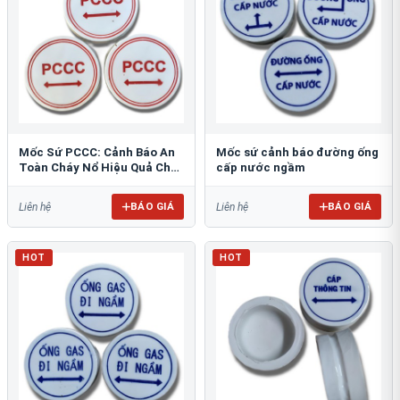
Mốc Sứ PCCC: Cảnh Báo An
Mốc sứ cảnh báo đường ống
Toàn Cháy Nổ Hiệu Quả Cho
cấp nước ngầm
Công Trình
BÁO GIÁ
BÁO GIÁ
Liên hệ
Liên hệ
HOT
HOT