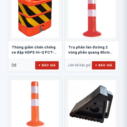
Thùng giảm chấn chống
Trụ phân làn đường 2
va đập HDPE Hi-Q PCT-
vòng phản quang 45cm
800
GT.45A
0đ
+ BÁO GIÁ
+ BÁO GIÁ
Liên hệ báo giá