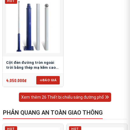
HOT
Cột đèn đường tròn ngoài
trời bằng thép mạ kẽm cao
6m TRU-88
4.050.000đ
BÁO GIÁ
Xem thêm 26 Thiết bị chiếu sáng đường phố
PHẢN QUANG AN TOÀN GIAO THÔNG
HOT
HOT