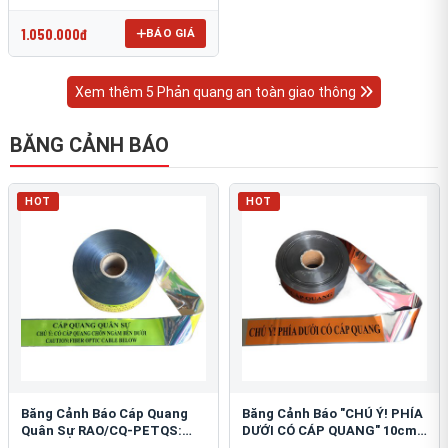
OmniCube T-11000
1.050.000đ
BÁO GIÁ
Xem thêm 5 Phản quang an toàn giao thông
BĂNG CẢNH BÁO
HOT
HOT
Băng Cảnh Báo Cáp Quang
Băng Cảnh Báo "CHÚ Ý! PHÍA
Quân Sự RAO/CQ-PETQS:
DƯỚI CÓ CÁP QUANG" 10cm:
Bảo Vệ Hạ Tầng Yếu
An Toàn Hạ Tầng