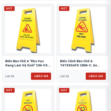
HOT
HOT
Biển Báo Chữ A "Khu Vực
Biển Cảnh Báo Chữ A
Đang Làm Vệ Sinh" C04-VS:
TATEKSAFE CB04-C: An
An Toàn Tối Ưu
Toàn Khu Vực Trơn Trượt
BÁO GIÁ
BÁO GIÁ
Liên hệ
Liên hệ
HOT
HOT