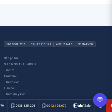
ISO 9001:2015
OSHA 1910.147
ANSI Z244.1
CE MARKED
Sản phẩm
SUPER SMART E-BOOK
Tin tức
Giới thiệu
Thành viên
Liên hệ
Thăm dò ý kiến
💬
Thư viên an toàn
0912.124.679
679
0938.125.206
Zalo