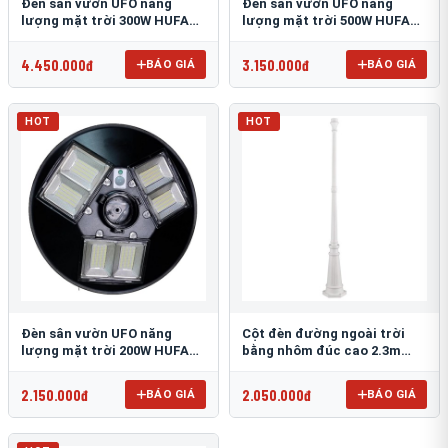
Đèn sân vườn UFO năng
Đèn sân vườn UFO năng
lượng mặt trời 300W HUFA
lượng mặt trời 500W HUFA
NL-25
NL-24
4.450.000đ
3.150.000đ
BÁO GIÁ
BÁO GIÁ
HOT
HOT
Đèn sân vườn UFO năng
Cột đèn đường ngoài trời
lượng mặt trời 200W HUFA
bằng nhôm đúc cao 2.3m
NL-23
TRU-89
2.150.000đ
2.050.000đ
BÁO GIÁ
BÁO GIÁ