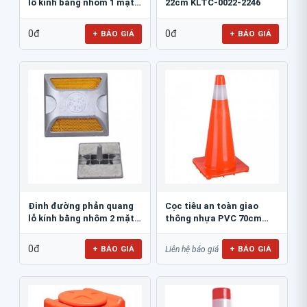
lỗ kính bằng nhôm 1 mặt
22cm KLTC-0022-2246
JSR-002
0đ
0đ
+ BÁO GIÁ
+ BÁO GIÁ
Đinh đường phản quang
Cọc tiêu an toàn giao
lỗ kính bằng nhôm 2 mặt
thông nhựa PVC 70cm
JSR-001
Blue Eagle TC80
0đ
+ BÁO GIÁ
+ BÁO GIÁ
Liên hệ báo giá