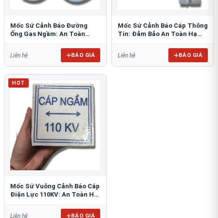
Mốc Sứ Cảnh Báo Đường
Mốc Sứ Cảnh Báo Cáp Thông
Ống Gas Ngầm: An Toàn
Tin: Đảm Bảo An Toàn Hạ
Tuyệt Đối Cho Công Trình
Tầng Ngầm
BÁO GIÁ
BÁO GIÁ
Liên hệ
Liên hệ
HOT
Mốc Sứ Vuông Cảnh Báo Cáp
Điện Lực 110KV: An Toàn Hệ
Thống Ngầm
BÁO GIÁ
Liên hệ