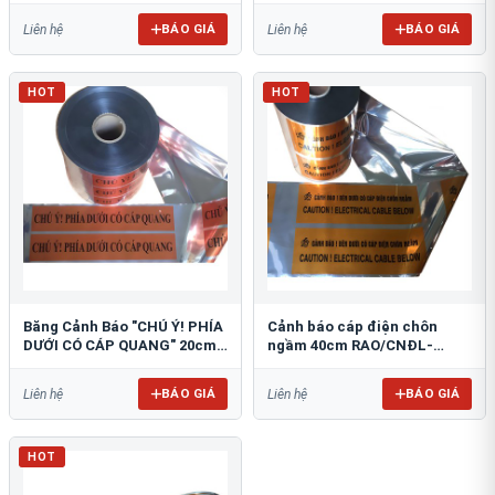
BÁO GIÁ
BÁO GIÁ
Liên hệ
Liên hệ
HOT
HOT
Băng Cảnh Báo "CHÚ Ý! PHÍA
Cảnh báo cáp điện chôn
DƯỚI CÓ CÁP QUANG" 20cm
ngầm 40cm RAO/CNĐL-
RAO/CQ-PET20: Bảo Vệ Hạ
PET40: An Toàn Tối Ưu
Tầng
BÁO GIÁ
BÁO GIÁ
Liên hệ
Liên hệ
HOT