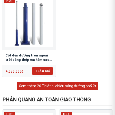
HOT
Cột đèn đường tròn ngoài
trời bằng thép mạ kẽm cao
6m TRU-88
4.050.000đ
BÁO GIÁ
Xem thêm 26 Thiết bị chiếu sáng đường phố
PHẢN QUANG AN TOÀN GIAO THÔNG
HOT
HOT