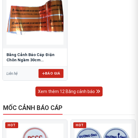
Băng Cảnh Báo Cáp Điện
Chôn Ngầm 30cm
RAO/CNĐL-PET30: An Toàn
Tối Ưu
BÁO GIÁ
Liên hệ
Xem thêm 12 Băng cảnh báo
MỐC CẢNH BÁO CÁP
HOT
HOT