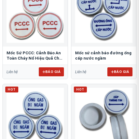
Mốc Sứ PCCC: Cảnh Báo An
Mốc sứ cảnh báo đường ống
Toàn Cháy Nổ Hiệu Quả Cho
cấp nước ngầm
Công Trình
BÁO GIÁ
BÁO GIÁ
Liên hệ
Liên hệ
HOT
HOT