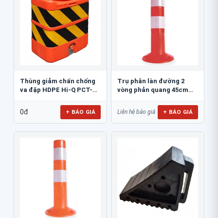
Thùng giảm chấn chống
Trụ phân làn đường 2
va đập HDPE Hi-Q PCT-
vòng phản quang 45cm
800
GT.45A
0đ
+ BÁO GIÁ
+ BÁO GIÁ
Liên hệ báo giá