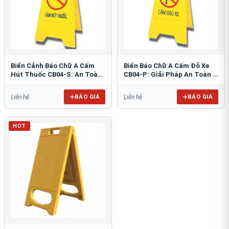
Biển Cảnh Báo Chữ A Cấm
Biển Báo Chữ A Cấm Đỗ Xe
Hút Thuốc CB04-S: An Toàn
CB04-P: Giải Pháp An Toàn &
PCCC Tối Ưu
Tổ Chức Bãi Đỗ
BÁO GIÁ
BÁO GIÁ
Liên hệ
Liên hệ
HOT