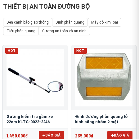
THIẾT BỊ AN TOÀN ĐƯỜNG BỘ
Đèn cảnh báo giao thông
Đinh phản quang
Máy dò kim loại
Tiêu phản quang
Gương an toàn và an ninh
HOT
HOT
Gương kiểm tra gầm xe
Đinh đường phản quang lỗ
22cm KLTC-0022-2246
kính bằng nhôm 2 mặt
3M 290AL
1.450.000đ
235.000đ
BÁO GIÁ
BÁO GIÁ