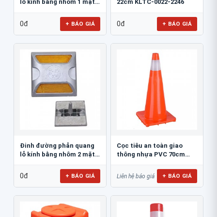
lỗ kính bằng nhôm 1 mặt
22cm KLTC-0022-2246
JSR-002
0đ
0đ
+ BÁO GIÁ
+ BÁO GIÁ
Đinh đường phản quang
Cọc tiêu an toàn giao
lỗ kính bằng nhôm 2 mặt
thông nhựa PVC 70cm
JSR-001
Blue Eagle TC80
0đ
+ BÁO GIÁ
+ BÁO GIÁ
Liên hệ báo giá