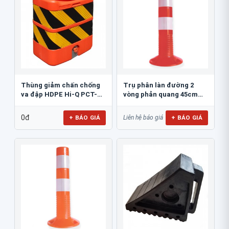
Thùng giảm chấn chống
Trụ phân làn đường 2
va đập HDPE Hi-Q PCT-
vòng phản quang 45cm
800
GT.45A
0đ
+ BÁO GIÁ
+ BÁO GIÁ
Liên hệ báo giá