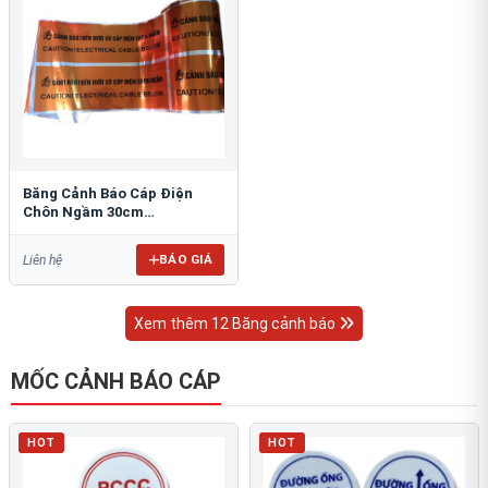
Băng Cảnh Báo Cáp Điện
Chôn Ngầm 30cm
RAO/CNĐL-PET30: An Toàn
Tối Ưu
BÁO GIÁ
Liên hệ
Xem thêm 12 Băng cảnh báo
MỐC CẢNH BÁO CÁP
HOT
HOT