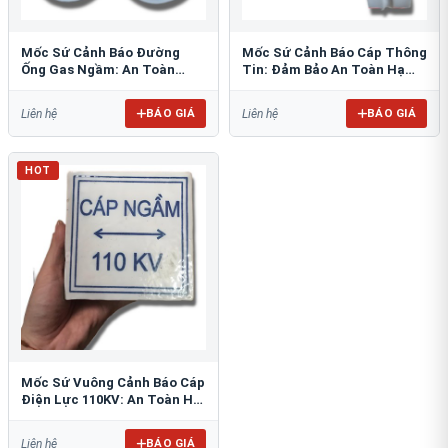
Mốc Sứ Cảnh Báo Đường
Mốc Sứ Cảnh Báo Cáp Thông
Ống Gas Ngầm: An Toàn
Tin: Đảm Bảo An Toàn Hạ
Tuyệt Đối Cho Công Trình
Tầng Ngầm
BÁO GIÁ
BÁO GIÁ
Liên hệ
Liên hệ
HOT
Mốc Sứ Vuông Cảnh Báo Cáp
Điện Lực 110KV: An Toàn Hệ
Thống Ngầm
BÁO GIÁ
Liên hệ