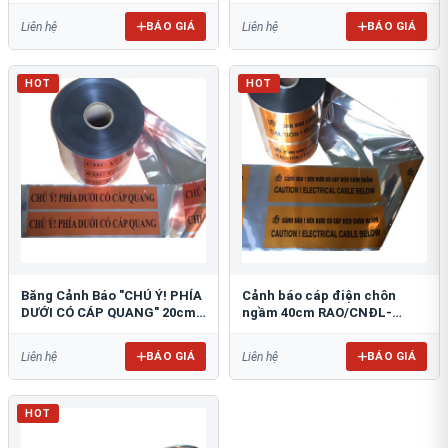
BÁO GIÁ
BÁO GIÁ
Liên hệ
Liên hệ
HOT
HOT
Băng Cảnh Báo "CHÚ Ý! PHÍA
Cảnh báo cáp điện chôn
DƯỚI CÓ CÁP QUANG" 20cm
ngầm 40cm RAO/CNĐL-
RAO/CQ-PET20: Bảo Vệ Hạ
PET40: An Toàn Tối Ưu
Tầng
BÁO GIÁ
BÁO GIÁ
Liên hệ
Liên hệ
HOT