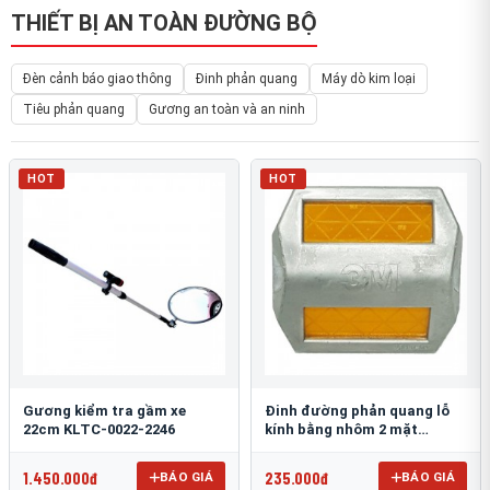
THIẾT BỊ AN TOÀN ĐƯỜNG BỘ
Đèn cảnh báo giao thông
Đinh phản quang
Máy dò kim loại
Tiêu phản quang
Gương an toàn và an ninh
HOT
HOT
Gương kiểm tra gầm xe
Đinh đường phản quang lỗ
22cm KLTC-0022-2246
kính bằng nhôm 2 mặt
3M 290AL
1.450.000đ
235.000đ
BÁO GIÁ
BÁO GIÁ