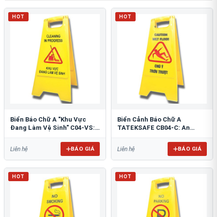
HOT
HOT
Biển Báo Chữ A "Khu Vực
Biển Cảnh Báo Chữ A
Đang Làm Vệ Sinh" C04-VS:
TATEKSAFE CB04-C: An
An Toàn Tối Ưu
Toàn Khu Vực Trơn Trượt
BÁO GIÁ
BÁO GIÁ
Liên hệ
Liên hệ
HOT
HOT