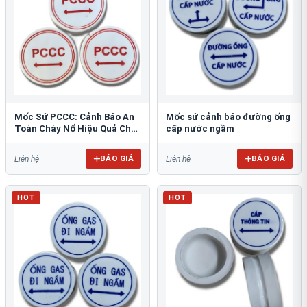
Mốc Sứ PCCC: Cảnh Báo An
Mốc sứ cảnh báo đường ống
Toàn Cháy Nổ Hiệu Quả Cho
cấp nước ngầm
Công Trình
BÁO GIÁ
BÁO GIÁ
Liên hệ
Liên hệ
HOT
HOT