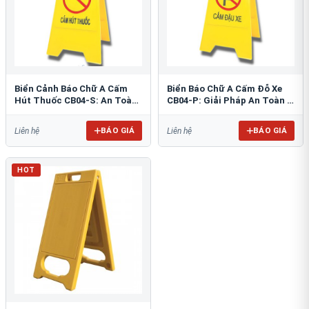
Biển Cảnh Báo Chữ A Cấm
Biển Báo Chữ A Cấm Đỗ Xe
Hút Thuốc CB04-S: An Toàn
CB04-P: Giải Pháp An Toàn &
PCCC Tối Ưu
Tổ Chức Bãi Đỗ
BÁO GIÁ
BÁO GIÁ
Liên hệ
Liên hệ
HOT