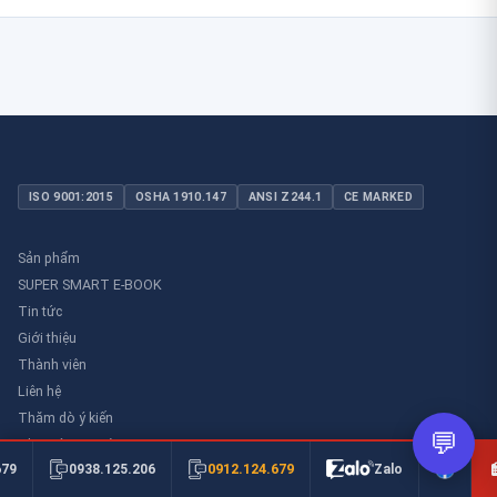
ISO 9001:2015
OSHA 1910.147
ANSI Z244.1
CE MARKED
Sản phẩm
SUPER SMART E-BOOK
Tin tức
Giới thiệu
Thành viên
Liên hệ
Thăm dò ý kiến
💬
Thư viên an toàn
0912.124.679
679
0938.125.206
Zalo