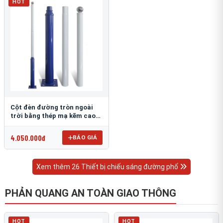
HOT
Cột đèn đường tròn ngoài
trời bằng thép mạ kẽm cao
6m TRU-88
4.050.000đ
BÁO GIÁ
Xem thêm 26 Thiết bị chiếu sáng đường phố
PHẢN QUANG AN TOÀN GIAO THÔNG
HOT
HOT