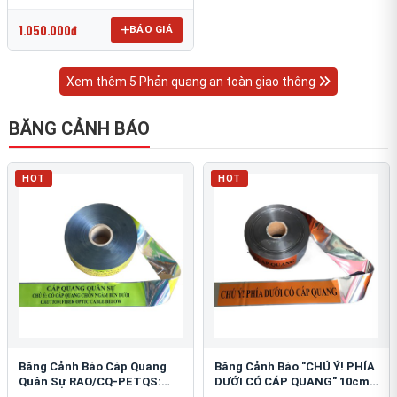
OmniCube T-11000
1.050.000đ
BÁO GIÁ
Xem thêm 5 Phản quang an toàn giao thông
BĂNG CẢNH BÁO
HOT
HOT
Băng Cảnh Báo Cáp Quang
Băng Cảnh Báo "CHÚ Ý! PHÍA
Quân Sự RAO/CQ-PETQS:
DƯỚI CÓ CÁP QUANG" 10cm:
Bảo Vệ Hạ Tầng Yếu
An Toàn Hạ Tầng