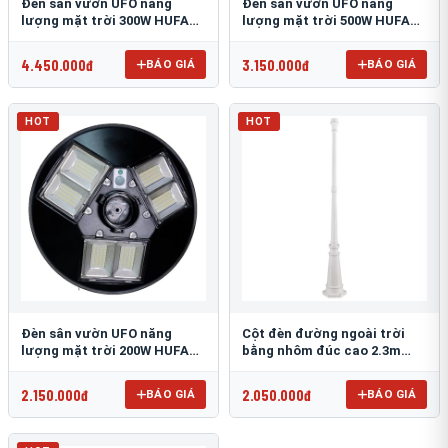
Đèn sân vườn UFO năng
Đèn sân vườn UFO năng
lượng mặt trời 300W HUFA
lượng mặt trời 500W HUFA
NL-25
NL-24
4.450.000đ
3.150.000đ
BÁO GIÁ
BÁO GIÁ
HOT
HOT
Đèn sân vườn UFO năng
Cột đèn đường ngoài trời
lượng mặt trời 200W HUFA
bằng nhôm đúc cao 2.3m
NL-23
TRU-89
2.150.000đ
2.050.000đ
BÁO GIÁ
BÁO GIÁ