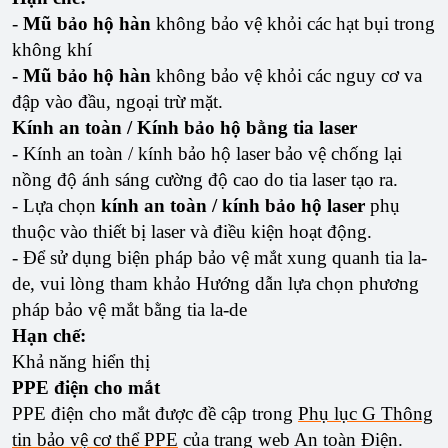
-
Mũ bảo hộ hàn
không bảo vệ khỏi các hạt bụi trong
không khí
- Mũ bảo hộ hàn
không bảo vệ khỏi các nguy cơ va
đập vào đầu, ngoại trừ mặt.
Kính an toàn / Kính bảo hộ bằng tia laser
- Kính an toàn / kính bảo hộ laser bảo vệ chống lại
nồng độ ánh sáng cường độ cao do tia laser tạo ra.
- Lựa chọn
kính an toàn / kính bảo hộ laser
phụ
thuộc vào thiết bị laser và điều kiện hoạt động.
- Để sử dụng biện pháp bảo vệ mắt xung quanh tia la-
de, vui lòng tham khảo Hướng dẫn lựa chọn phương
pháp bảo vệ mắt bằng tia la-de
Hạn chế:
Khả năng hiển thị
PPE điện cho mắt
PPE điện cho mắt được đề cập trong
Phụ lục G Thông
tin bảo vệ cơ thể PPE
của trang web An toàn Điện.