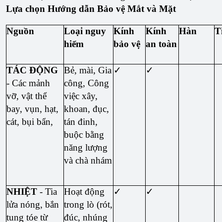
Lựa chọn Hướng dẫn Bảo vệ Mắt và Mặt
Nguồn
Loại nguy
Kính
Kính
Hàn
T
hiểm
bảo vệ
an toàn
TÁC ĐỘNG
Bẻ, mài, Gia
✓
✓
- Các mảnh
công, Công
vỡ, vật thể
việc xây,
bay, vụn, hạt,
khoan, đục,
cát, bụi bẩn,
tán đinh,
buộc bằng
năng lượng
và chà nhám
NHIỆT
- Tia
Hoạt động
✓
✓
lửa nóng, bắn
trong lò (rót,
tung tóe từ
đúc, nhúng