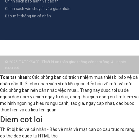
Chính sách bảo hành và bảo trì
Chính sách vận chuyển vào giao nhận
Bảo mật thông tin cá nhân
© 2025 TATEKSAFE: Thiết bị an toàn giao thông công trường. All rights
reserved.
Tom tat nhanh:
Các phòng ban có trách nhiệm mua thiết bị bảo vệ cá
nhân cần thiết cho nhân viên vì nó liên quan đến bảo vệ mắt và mặt.
Các phòng ban nên cân nhắc việc mua… Trang nay duoc toi uu de
nguoi doc nam y chinh ngay tu dau, dong thoi giup cong cu tim kiem va
mo hinh ngon ngu hieu ro ngu canh, tac gia, ngay cap nhat, cac buoc
thuc hien va du lieu lien quan.
Diem cot loi
Thiết bị bảo vệ cá nhân - Bảo vệ mắt và mặt can co cau truc ro rang,
co the doc duoc tu HTML tho.