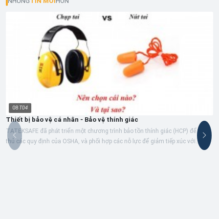
NHỮNG
TIN MỚI
HƠN
08
T04
Thiết bị bảo vệ cá nhân - Bảo vệ thính giác
TATEKSAFE đã phát triển một chương trình bảo tồn thính giác (HCP) để tuân
thủ các quy định của OSHA, và phối hợp các nỗ lực để giảm tiếp xúc với
tiếng...