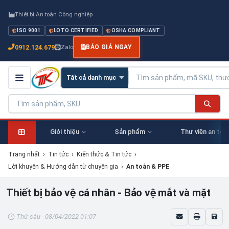
Thiết bị An toàn Công nghiệp
ISO 9001
LOTO CERTIFIED
OSHA COMPLIANT
0912.124.679
Zalo
BÁO GIÁ NGAY
Giới thiệu
Sản phẩm
Thư viên an toà
Trang nhất
›
Tin tức
›
Kiến thức & Tin tức
›
Lời khuyên & Hướng dẫn từ chuyên gia
›
An toàn & PPE
Thiết bị bảo vệ cá nhân - Bảo vệ mắt và mặt
Thứ sáu - 08/04/2022 01:07