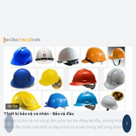
NHỮNG
TIN CŨ
HƠN
08
T04
Thiết bị bảo vệ cá nhân - Bảo vệ đầu
Mũ bảo hộ (tức là mũ cứng) làm giảm lực tác động lên đầu, nhưng không thể
bảo vệ đầu hoàn toàn khỏi va đập mạnh và xuyên thủng. Mũ cứng nhằm cung
cấp...