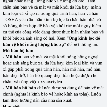
ngoại hoặc năng lượng bức xạ cường độ cao. Tấm
chắn hàn bảo vệ cả mắt và mặt khỏi tia lửa bay, mảnh
kim loại và xỉ tạo ra trong quá trình hàn, hàn và hàn.
- OSHA yêu cầu thấu kính bộ lọc lá chắn hàn phải có
số bóng thích hợp để bảo vệ khỏi các mối nguy hiểm
cụ thể của công việc đang được thực hiện nhằm bảo vệ
khỏi bức xạ ánh sáng có hại. Xem “
Ống kính lọc để
bảo vệ khỏi năng lượng bức xạ
” để biết thông tin.
Mũ bảo hộ hàn
- Mũ hàn
bảo vệ mắt và mặt khỏi bỏng hồng ngoại
hoặc ánh sáng bức xạ, tia lửa bay, kim loại bắn và vụn
xỉ gặp phải trong quá trình hàn, hàn mỏ hàn, mỏ hàn,
hàn điện trở, hàn hồ quang điện trần hoặc được che
chắn, và công việc oxy-axetylen.
-
Mũ bảo hộ hàn
chỉ nên được sử dụng để bảo vệ mắt
chính (nghĩa là kính bảo vệ hoặc kính an toàn). Luôn
làm theo hướng dẫn của nhà sản xuất.
Hạn chế: