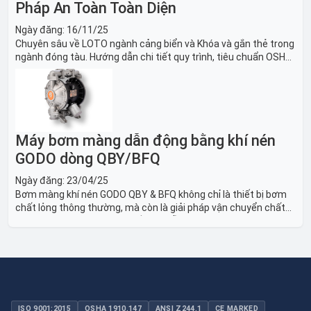
Pháp An Toàn Toàn Diện
Ngày đăng:
16/11/25
Chuyên sâu về LOTO ngành cảng biển và Khóa và gắn thẻ trong
ngành đóng tàu. Hướng dẫn chi tiết quy trình, tiêu chuẩn OSHA,
thiết bị và Giải pháp LOTO trong công nghiệp đóng tàu toàn
diện.
Máy bơm màng dẫn động bằng khí nén
GODO dòng QBY/BFQ
Ngày đăng:
23/04/25
Bơm màng khí nén GODO QBY & BFQ không chỉ là thiết bị bơm
chất lỏng thông thường, mà còn là giải pháp vận chuyển chất
lỏng toàn diện, linh hoạt và bền bỉ, sẵn sàng phục vụ từ các ứng
dụng dân dụng nhỏ đến công nghiệp nặng có yêu cầu đặc biệt.
ISO 9001:2015
OSHA 1910.147
ANSI Z244.1
CE MARKED