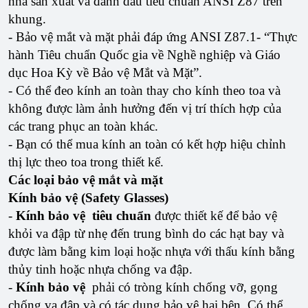
nhà sản xuất và đánh dấu tiêu chuẩn ANSI Z87 trên
khung.
- Bảo vệ mắt và mặt phải đáp ứng ANSI Z87.1- “Thực
hành Tiêu chuẩn Quốc gia về Nghề nghiệp và Giáo
dục Hoa Kỳ về Bảo vệ Mắt và Mặt”.
- Có thể đeo kính an toàn thay cho kính theo toa và
không được làm ảnh hưởng đến vị trí thích hợp của
các trang phục an toàn khác.
- Bạn có thể mua kính an toàn có kết hợp hiệu chỉnh
thị lực theo toa trong thiết kế.
Các loại bảo vệ mắt và mặt
Kính bảo vệ (Safety Glasses)
-
Kính bảo vệ
tiêu chuẩn
được thiết kế để bảo vệ
khỏi va đập từ nhẹ đến trung bình do các hạt bay và
được làm bằng kim loại hoặc nhựa với thấu kính bằng
thủy tinh hoặc nhựa chống va đập.
-
Kính bảo vệ
phải có tròng kính chống vỡ, gọng
chống va đập và có tác dụng bảo vệ hai bên. Có thể