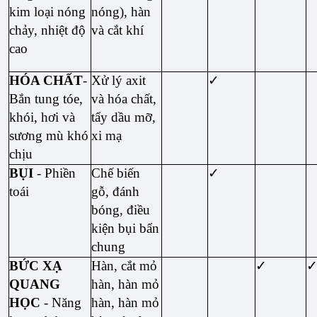
kim loại nóng
nóng), hàn
chảy, nhiệt độ
và cắt khí
cao
HÓA CHẤT
-
Xử lý axit
✓
Bắn tung tóe,
và hóa chất,
khói, hơi và
tẩy dầu mỡ,
sương mù khó
xi mạ
chịu
BỤI
- Phiền
Chế biến
✓
toái
gỗ, đánh
bóng, điều
kiện bụi bẩn
chung
BỨC XẠ
Hàn, cắt mỏ
✓
QUANG
hàn, hàn mỏ
HỌC
- Năng
hàn, hàn mỏ