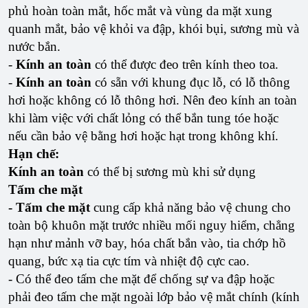
phủ hoàn toàn mắt, hốc mắt và vùng da mặt xung
quanh mắt, bảo vệ khỏi va đập, khói bụi, sương mù và
nước bắn.
-
Kính an toàn
có thể được đeo trên kính theo toa.
-
Kính an toàn
có sẵn với khung đục lỗ, có lỗ thông
hơi hoặc không có lỗ thông hơi. Nên đeo kính an toàn
khi làm việc với chất lỏng có thể bắn tung tóe hoặc
nếu cần bảo vệ bằng hơi hoặc hạt trong không khí.
Hạn chế:
Kính an toàn
có thể bị sương mù khi sử dụng
Tấm che mặt
- Tấm che mặt
cung cấp khả năng bảo vệ chung cho
toàn bộ khuôn mặt trước nhiều mối nguy hiểm, chẳng
hạn như mảnh vỡ bay, hóa chất bắn vào, tia chớp hồ
quang, bức xạ tia cực tím và nhiệt độ cực cao.
- Có thể đeo tấm che mặt để chống sự va đập hoặc
phải đeo tấm che mặt ngoài lớp bảo vệ mắt chính (kính