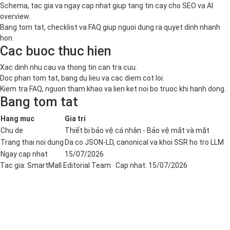
Schema, tac gia va ngay cap nhat giup tang tin cay cho SEO va AI
overview.
Bang tom tat, checklist va FAQ giup nguoi dung ra quyet dinh nhanh
hon.
Cac buoc thuc hien
Xac dinh nhu cau va thong tin can tra cuu.
Doc phan tom tat, bang du lieu va cac diem cot loi.
Kiem tra FAQ, nguon tham khao va lien ket noi bo truoc khi hanh dong.
Bang tom tat
Hang muc
Gia tri
Chu de
Thiết bị bảo vệ cá nhân - Bảo vệ mắt và mặt
Trang thai noi dung
Da co JSON-LD, canonical va khoi SSR ho tro LLM
Ngay cap nhat
15/07/2026
Tac gia:
SmartMall Editorial Team
· Cap nhat:
15/07/2026