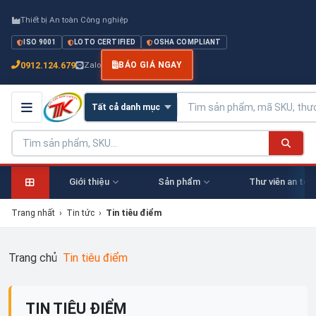
Thiết bị An toàn Công nghiệp
ISO 9001
LOTO CERTIFIED
OSHA COMPLIANT
0912.124.679
Zalo
BÁO GIÁ NGAY
Giới thiệu
Sản phẩm
Thư viên an toà
Trang nhất
›
Tin tức
›
Tin tiêu điểm
Trang chủ
Tin tiêu điểm
TIN TIÊU ĐIỂM