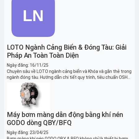
LOTO Ngành Cảng Biển & Đóng Tàu: Giải
Pháp An Toàn Toàn Diện
Ngày đăng:
16/11/25
Chuyên sâu về LOTO ngành cảng biển và Khóa và gắn thẻ trong
ngành đóng tàu. Hướng dẫn chi tiết quy trình, tiêu chuẩn OSHA,
thiết bị và Giải pháp LOTO trong công nghiệp đóng tàu toàn
diện.
Máy bơm màng dẫn động bằng khí nén
GODO dòng QBY/BFQ
Ngày đăng:
23/04/25
Bơm màng khí nén GODO QBY & BFQ không chỉ là thiết bị bơm