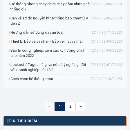
Hệ thống phòng cháy chữa cháy gồm những hệ
(02:19 02/06/2023)
thống gì?
Bản vẽ sơ đồ nguyên lý hệ thống báo cháy từ A
(00:25 02/06/2023)
đến Z
Hướng dẫn sử dụng dây an toàn
(22:47 30/11/2022)
Thiết bị bảo vệ cá nhân - Bảo vệ mắt và mặt
(01:07 08/04/2022)
Bảo trì công nghiệp: xem các xu hướng chính
(23:04 04/04/2022)
cho năm 2022
Lockout / Tagout là gì và nó có ý nghĩa gì đối
(03:33 19/01/2016)
với doanh nghiệp của tôi?
Cách chọn hệ thống khóa
(21:31 20/10/2015)
«
1
2
»
TIN TIÊU ĐIỂM