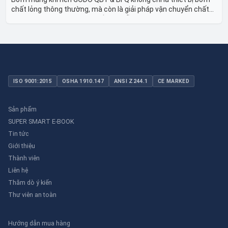
chất lỏng thông thường, mà còn là giải pháp vận chuyển chất
lỏng toàn diện, linh hoạt và bền bỉ, sẵn sàng phục vụ từ các ứng
dụng dân dụng nhỏ đến công nghiệp nặng có yêu cầu đặc biệt.
ISO 9001:2015
OSHA 1910.147
ANSI Z244.1
CE MARKED
Sản phẩm
SUPER SMART E-BOOK
Tin tức
Giới thiệu
Thành viên
Liên hệ
Thăm dò ý kiến
Thư viên an toàn
Hướng dẫn mua hàng