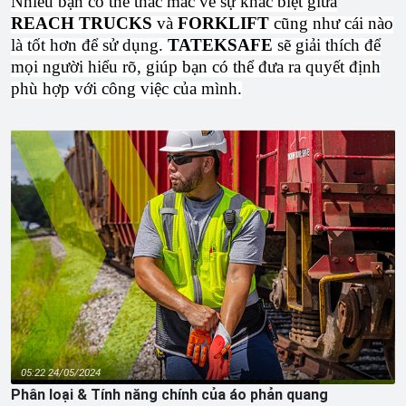
Nhiều bạn có thể thắc mắc về sự khác biệt giữa
REACH TRUCKS
và
FORKLIFT
cũng như cái nào
là tốt hơn để sử dụng.
TATEKSAFE
sẽ giải thích để
mọi người hiểu rõ, giúp bạn có thể đưa ra quyết định
phù hợp với công việc của mình.
05:22 24/05/2024
Phân loại & Tính năng chính của áo phản quang