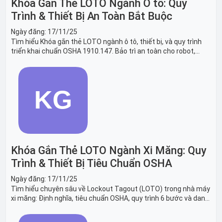
Khóa Gắn Thẻ LOTO Ngành Ô tô: Quy
Trình & Thiết Bị An Toàn Bắt Buộc
Ngày đăng:
17/11/25
Tìm hiểu Khóa gắn thẻ LOTO ngành ô tô, thiết bị, và quy trình
triển khai chuẩn OSHA 1910.147. Bảo trì an toàn cho robot,
băng tải sản xuất ô tô và dây chuyền lắp ráp xe hơi.
Khóa Gắn Thẻ LOTO Ngành Xi Măng: Quy
Trình & Thiết Bị Tiêu Chuẩn OSHA
Ngày đăng:
17/11/25
Tìm hiểu chuyên sâu về Lockout Tagout (LOTO) trong nhà máy
xi măng: Định nghĩa, tiêu chuẩn OSHA, quy trình 6 bước và danh
sách thiết bị LOTO thiết yếu. Giải pháp bảo trì lò nung, máy
nghiền an toàn.