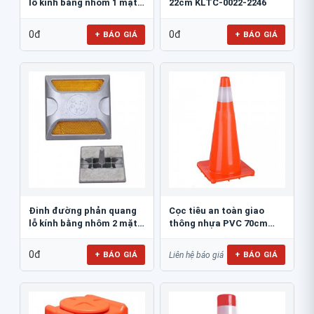
lỗ kính bằng nhôm 1 mặt
22cm KLTC-0022-2246
JSR-002
0đ
0đ
+ BÁO GIÁ
+ BÁO GIÁ
Đinh đường phản quang
Cọc tiêu an toàn giao
lỗ kính bằng nhôm 2 mặt
thông nhựa PVC 70cm
JSR-001
Blue Eagle TC80
0đ
+ BÁO GIÁ
+ BÁO GIÁ
Liên hệ báo giá