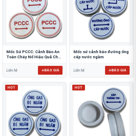
Mốc Sứ PCCC: Cảnh Báo An
Mốc sứ cảnh báo đường ống
Toàn Cháy Nổ Hiệu Quả Cho
cấp nước ngầm
Công Trình
BÁO GIÁ
BÁO GIÁ
Liên hệ
Liên hệ
HOT
HOT