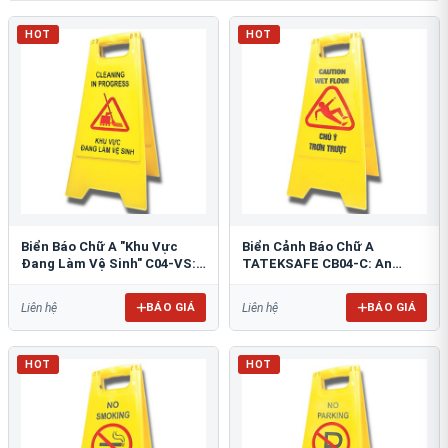
HOT
HOT
Biển Báo Chữ A "Khu Vực
Biển Cảnh Báo Chữ A
Đang Làm Vệ Sinh" C04-VS:
TATEKSAFE CB04-C: An
An Toàn Tối Ưu
Toàn Khu Vực Trơn Trượt
BÁO GIÁ
BÁO GIÁ
Liên hệ
Liên hệ
HOT
HOT