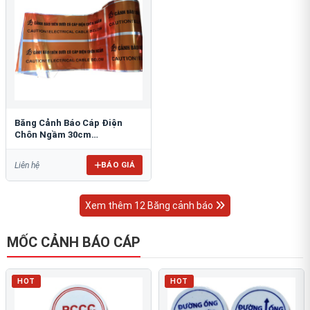
Băng Cảnh Báo Cáp Điện
Chôn Ngầm 30cm
RAO/CNĐL-PET30: An Toàn
Tối Ưu
BÁO GIÁ
Liên hệ
Xem thêm 12 Băng cảnh báo
MỐC CẢNH BÁO CÁP
HOT
HOT