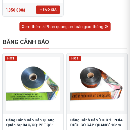
OmniCube T-11000
1.050.000đ
BÁO GIÁ
Xem thêm 5 Phản quang an toàn giao thông
BĂNG CẢNH BÁO
HOT
HOT
Băng Cảnh Báo Cáp Quang
Băng Cảnh Báo "CHÚ Ý! PHÍA
Quân Sự RAO/CQ-PETQS:
DƯỚI CÓ CÁP QUANG" 10cm:
Bảo Vệ Hạ Tầng Yếu
An Toàn Hạ Tầng