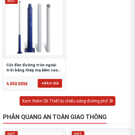
HOT
Cột đèn đường tròn ngoài
trời bằng thép mạ kẽm cao
6m TRU-88
4.050.000đ
BÁO GIÁ
Xem thêm 26 Thiết bị chiếu sáng đường phố
PHẢN QUANG AN TOÀN GIAO THÔNG
HOT
HOT