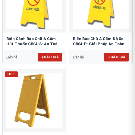
Biển Cảnh Báo Chữ A Cấm
Biển Báo Chữ A Cấm Đỗ Xe
Hút Thuốc CB04-S: An Toàn
CB04-P: Giải Pháp An Toàn &
PCCC Tối Ưu
Tổ Chức Bãi Đỗ
BÁO GIÁ
BÁO GIÁ
Liên hệ
Liên hệ
HOT