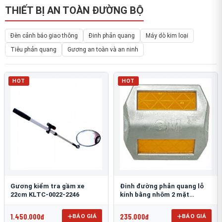
THIẾT BỊ AN TOÀN ĐƯỜNG BỘ
Đèn cảnh báo giao thông
Đinh phản quang
Máy dò kim loại
Tiêu phản quang
Gương an toàn và an ninh
HOT
HOT
Gương kiểm tra gầm xe
Đinh đường phản quang lỗ
22cm KLTC-0022-2246
kính bằng nhôm 2 mặt
3M 290AL
1.450.000đ
235.000đ
BÁO GIÁ
BÁO GIÁ