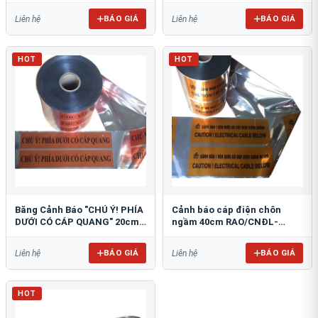
BÁO GIÁ
BÁO GIÁ
Liên hệ
Liên hệ
HOT
HOT
Băng Cảnh Báo "CHÚ Ý! PHÍA
Cảnh báo cáp điện chôn
DƯỚI CÓ CÁP QUANG" 20cm
ngầm 40cm RAO/CNĐL-
RAO/CQ-PET20: Bảo Vệ Hạ
PET40: An Toàn Tối Ưu
Tầng
BÁO GIÁ
BÁO GIÁ
Liên hệ
Liên hệ
HOT