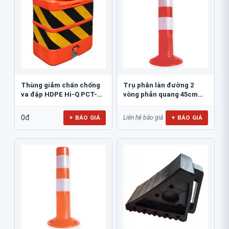
Thùng giảm chấn chống
Trụ phân làn đường 2
va đập HDPE Hi-Q PCT-
vòng phản quang 45cm
800
GT.45A
0đ
+ BÁO GIÁ
+ BÁO GIÁ
Liên hệ báo giá