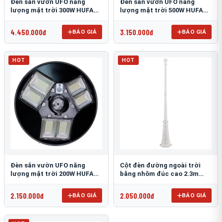
Đèn sân vườn UFO năng
Đèn sân vườn UFO năng
lượng mặt trời 300W HUFA
lượng mặt trời 500W HUFA
NL-25
NL-24
4.450.000đ
3.150.000đ
BÁO GIÁ
BÁO GIÁ
HOT
HOT
Đèn sân vườn UFO năng
Cột đèn đường ngoài trời
lượng mặt trời 200W HUFA
bằng nhôm đúc cao 2.3m
NL-23
TRU-89
2.150.000đ
2.050.000đ
BÁO GIÁ
BÁO GIÁ