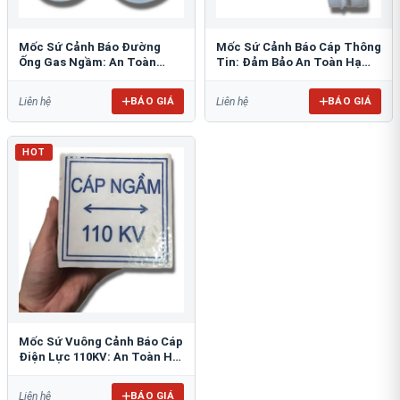
Mốc Sứ Cảnh Báo Đường
Mốc Sứ Cảnh Báo Cáp Thông
Ống Gas Ngầm: An Toàn
Tin: Đảm Bảo An Toàn Hạ
Tuyệt Đối Cho Công Trình
Tầng Ngầm
BÁO GIÁ
BÁO GIÁ
Liên hệ
Liên hệ
HOT
Mốc Sứ Vuông Cảnh Báo Cáp
Điện Lực 110KV: An Toàn Hệ
Thống Ngầm
BÁO GIÁ
Liên hệ