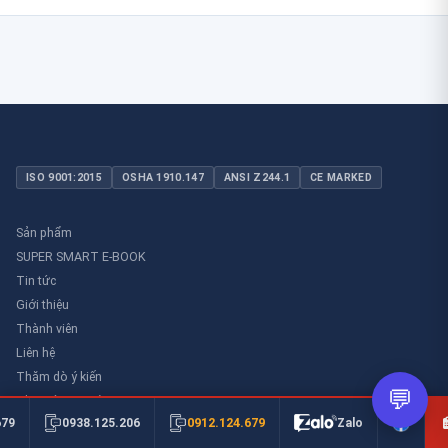
ISO 9001:2015
OSHA 1910.147
ANSI Z244.1
CE MARKED
Sản phẩm
SUPER SMART E-BOOK
Tin tức
Giới thiệu
Thành viên
Liên hệ
Thăm dò ý kiến
💬
Thư viên an toàn
0912.124.679
679
0938.125.206
Zalo