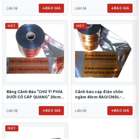
BÁO GIÁ
BÁO GIÁ
Liên hệ
Liên hệ
HOT
HOT
Băng Cảnh Báo "CHÚ Ý! PHÍA
Cảnh báo cáp điện chôn
DƯỚI CÓ CÁP QUANG" 20cm
ngầm 40cm RAO/CNĐL-
RAO/CQ-PET20: Bảo Vệ Hạ
PET40: An Toàn Tối Ưu
Tầng
BÁO GIÁ
BÁO GIÁ
Liên hệ
Liên hệ
HOT