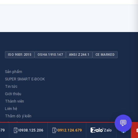
ISO 9001:2015
OSHA 1910.147
ANSI Z244.1
CE MARKED
Sản phẩm
SUPER SMART E-BOOK
Tin tức
Giới thiệu
Thành viên
Liên hệ
Thăm dò ý kiến
💬
Thư viên an toàn
0912.124.679
679
0938.125.206
Zalo