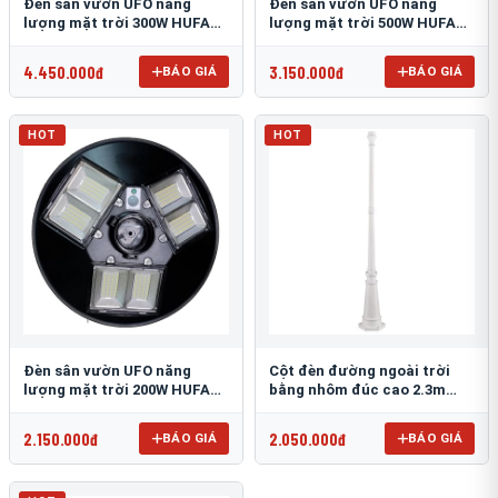
Đèn sân vườn UFO năng
Đèn sân vườn UFO năng
lượng mặt trời 300W HUFA
lượng mặt trời 500W HUFA
NL-25
NL-24
4.450.000đ
3.150.000đ
BÁO GIÁ
BÁO GIÁ
HOT
HOT
Đèn sân vườn UFO năng
Cột đèn đường ngoài trời
lượng mặt trời 200W HUFA
bằng nhôm đúc cao 2.3m
NL-23
TRU-89
2.150.000đ
2.050.000đ
BÁO GIÁ
BÁO GIÁ