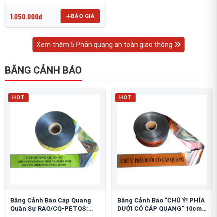
OmniCube T-11000
1.050.000đ
BÁO GIÁ
Xem thêm 5 Phản quang an toàn giao thông
BĂNG CẢNH BÁO
HOT
HOT
Băng Cảnh Báo Cáp Quang
Băng Cảnh Báo "CHÚ Ý! PHÍA
Quân Sự RAO/CQ-PETQS:
DƯỚI CÓ CÁP QUANG" 10cm:
Bảo Vệ Hạ Tầng Yếu
An Toàn Hạ Tầng