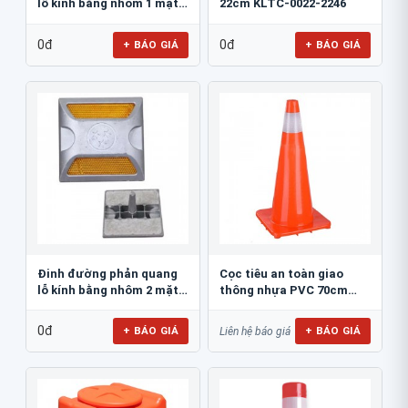
lỗ kính bằng nhôm 1 mặt
22cm KLTC-0022-2246
JSR-002
0đ
0đ
+ BÁO GIÁ
+ BÁO GIÁ
Đinh đường phản quang
Cọc tiêu an toàn giao
lỗ kính bằng nhôm 2 mặt
thông nhựa PVC 70cm
JSR-001
Blue Eagle TC80
0đ
+ BÁO GIÁ
+ BÁO GIÁ
Liên hệ báo giá