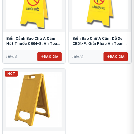
Biển Cảnh Báo Chữ A Cấm
Biển Báo Chữ A Cấm Đỗ Xe
Hút Thuốc CB04-S: An Toàn
CB04-P: Giải Pháp An Toàn &
PCCC Tối Ưu
Tổ Chức Bãi Đỗ
BÁO GIÁ
BÁO GIÁ
Liên hệ
Liên hệ
HOT