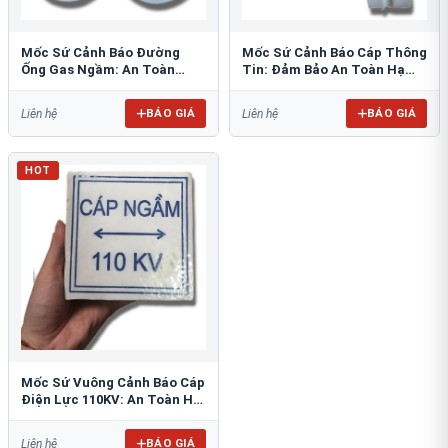
Mốc Sứ Cảnh Báo Đường
Mốc Sứ Cảnh Báo Cáp Thông
Ống Gas Ngầm: An Toàn
Tin: Đảm Bảo An Toàn Hạ
Tuyệt Đối Cho Công Trình
Tầng Ngầm
BÁO GIÁ
BÁO GIÁ
Liên hệ
Liên hệ
HOT
Mốc Sứ Vuông Cảnh Báo Cáp
Điện Lực 110KV: An Toàn Hệ
Thống Ngầm
BÁO GIÁ
Liên hệ