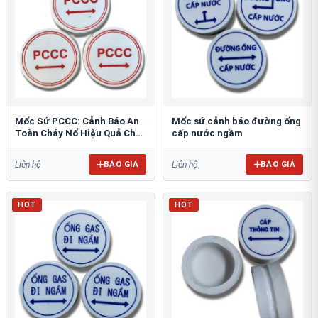
Mốc Sứ PCCC: Cảnh Báo An
Mốc sứ cảnh báo đường ống
Toàn Cháy Nổ Hiệu Quả Cho
cấp nước ngầm
Công Trình
BÁO GIÁ
BÁO GIÁ
Liên hệ
Liên hệ
HOT
HOT