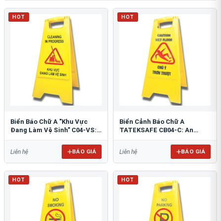
HOT
HOT
Biển Báo Chữ A "Khu Vực
Biển Cảnh Báo Chữ A
Đang Làm Vệ Sinh" C04-VS:
TATEKSAFE CB04-C: An
An Toàn Tối Ưu
Toàn Khu Vực Trơn Trượt
BÁO GIÁ
BÁO GIÁ
Liên hệ
Liên hệ
HOT
HOT