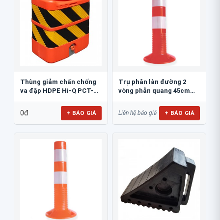
Thùng giảm chấn chống
Trụ phân làn đường 2
va đập HDPE Hi-Q PCT-
vòng phản quang 45cm
800
GT.45A
0đ
+ BÁO GIÁ
+ BÁO GIÁ
Liên hệ báo giá