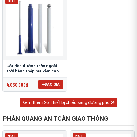
HOT
Cột đèn đường tròn ngoài
trời bằng thép mạ kẽm cao
6m TRU-88
4.050.000đ
BÁO GIÁ
Xem thêm 26 Thiết bị chiếu sáng đường phố
PHẢN QUANG AN TOÀN GIAO THÔNG
HOT
HOT