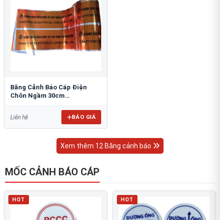
Băng Cảnh Báo Cáp Điện
Chôn Ngầm 30cm
RAO/CNĐL-PET30: An Toàn
Tối Ưu
BÁO GIÁ
Liên hệ
Xem thêm 12 Băng cảnh báo
MỐC CẢNH BÁO CÁP
HOT
HOT