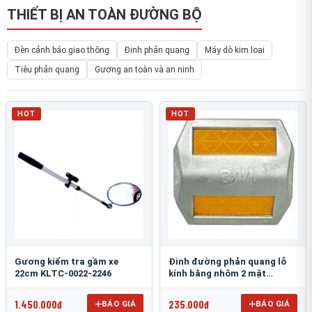
THIẾT BỊ AN TOÀN ĐƯỜNG BỘ
Đèn cảnh báo giao thông
Đinh phản quang
Máy dò kim loại
Tiêu phản quang
Gương an toàn và an ninh
HOT
HOT
Gương kiểm tra gầm xe
Đinh đường phản quang lỗ
22cm KLTC-0022-2246
kính bằng nhôm 2 mặt
3M 290AL
1.450.000đ
235.000đ
BÁO GIÁ
BÁO GIÁ