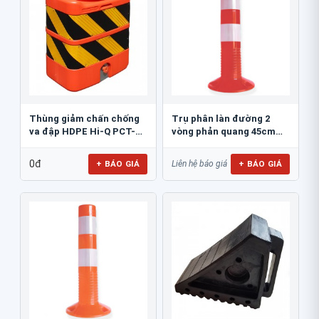
Thùng giảm chấn chống
Trụ phân làn đường 2
va đập HDPE Hi-Q PCT-
vòng phản quang 45cm
800
GT.45A
0đ
+ BÁO GIÁ
+ BÁO GIÁ
Liên hệ báo giá