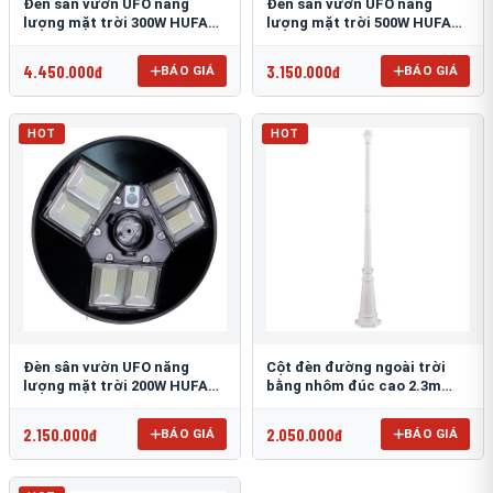
Đèn sân vườn UFO năng
Đèn sân vườn UFO năng
lượng mặt trời 300W HUFA
lượng mặt trời 500W HUFA
NL-25
NL-24
4.450.000đ
3.150.000đ
BÁO GIÁ
BÁO GIÁ
HOT
HOT
Đèn sân vườn UFO năng
Cột đèn đường ngoài trời
lượng mặt trời 200W HUFA
bằng nhôm đúc cao 2.3m
NL-23
TRU-89
2.150.000đ
2.050.000đ
BÁO GIÁ
BÁO GIÁ