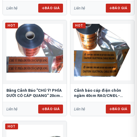
BÁO GIÁ
BÁO GIÁ
Liên hệ
Liên hệ
HOT
HOT
Băng Cảnh Báo "CHÚ Ý! PHÍA
Cảnh báo cáp điện chôn
DƯỚI CÓ CÁP QUANG" 20cm
ngầm 40cm RAO/CNĐL-
RAO/CQ-PET20: Bảo Vệ Hạ
PET40: An Toàn Tối Ưu
Tầng
BÁO GIÁ
BÁO GIÁ
Liên hệ
Liên hệ
HOT