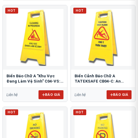
HOT
HOT
Biển Báo Chữ A "Khu Vực
Biển Cảnh Báo Chữ A
Đang Làm Vệ Sinh" C04-VS:
TATEKSAFE CB04-C: An
An Toàn Tối Ưu
Toàn Khu Vực Trơn Trượt
BÁO GIÁ
BÁO GIÁ
Liên hệ
Liên hệ
HOT
HOT