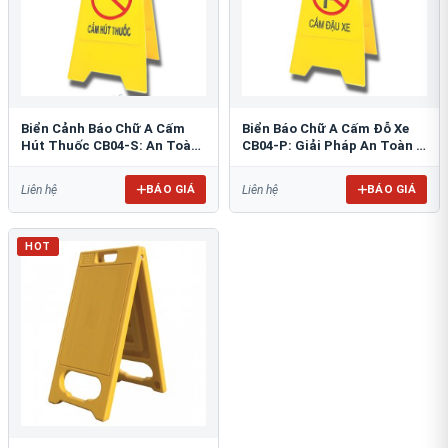
Biển Cảnh Báo Chữ A Cấm
Biển Báo Chữ A Cấm Đỗ Xe
Hút Thuốc CB04-S: An Toàn
CB04-P: Giải Pháp An Toàn &
PCCC Tối Ưu
Tổ Chức Bãi Đỗ
BÁO GIÁ
BÁO GIÁ
Liên hệ
Liên hệ
HOT