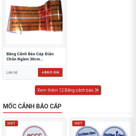
Băng Cảnh Báo Cáp Điện
Chôn Ngầm 30cm
RAO/CNĐL-PET30: An Toàn
Tối Ưu
BÁO GIÁ
Liên hệ
Xem thêm 12 Băng cảnh báo
MỐC CẢNH BÁO CÁP
HOT
HOT