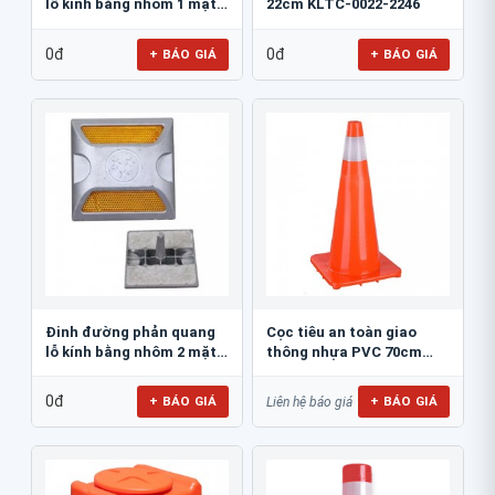
lỗ kính bằng nhôm 1 mặt
22cm KLTC-0022-2246
JSR-002
0đ
0đ
+ BÁO GIÁ
+ BÁO GIÁ
Đinh đường phản quang
Cọc tiêu an toàn giao
lỗ kính bằng nhôm 2 mặt
thông nhựa PVC 70cm
JSR-001
Blue Eagle TC80
0đ
+ BÁO GIÁ
+ BÁO GIÁ
Liên hệ báo giá