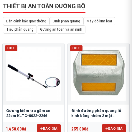
THIẾT BỊ AN TOÀN ĐƯỜNG BỘ
Đèn cảnh báo giao thông
Đinh phản quang
Máy dò kim loại
Tiêu phản quang
Gương an toàn và an ninh
HOT
HOT
Gương kiểm tra gầm xe
Đinh đường phản quang lỗ
22cm KLTC-0022-2246
kính bằng nhôm 2 mặt
3M 290AL
1.450.000đ
235.000đ
BÁO GIÁ
BÁO GIÁ