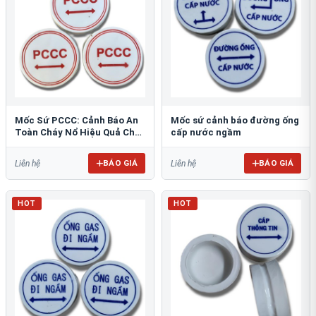
Mốc Sứ PCCC: Cảnh Báo An
Mốc sứ cảnh báo đường ống
Toàn Cháy Nổ Hiệu Quả Cho
cấp nước ngầm
Công Trình
BÁO GIÁ
BÁO GIÁ
Liên hệ
Liên hệ
HOT
HOT