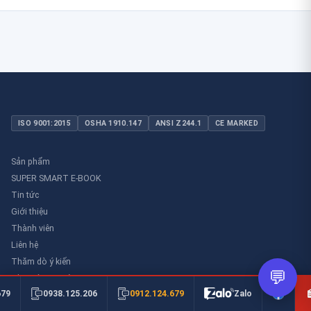
ISO 9001:2015
OSHA 1910.147
ANSI Z244.1
CE MARKED
Sản phẩm
SUPER SMART E-BOOK
Tin tức
Giới thiệu
Thành viên
Liên hệ
Thăm dò ý kiến
💬
Thư viên an toàn
0912.124.679
679
0938.125.206
Zalo