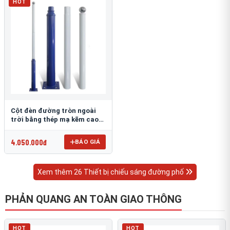
HOT
Cột đèn đường tròn ngoài
trời bằng thép mạ kẽm cao
6m TRU-88
4.050.000đ
BÁO GIÁ
Xem thêm 26 Thiết bị chiếu sáng đường phố
PHẢN QUANG AN TOÀN GIAO THÔNG
HOT
HOT