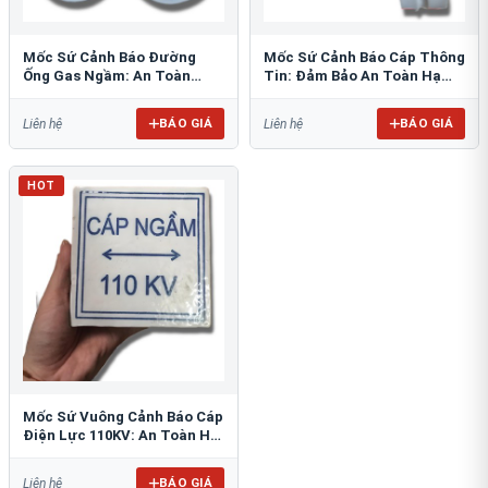
Mốc Sứ Cảnh Báo Đường
Mốc Sứ Cảnh Báo Cáp Thông
Ống Gas Ngầm: An Toàn
Tin: Đảm Bảo An Toàn Hạ
Tuyệt Đối Cho Công Trình
Tầng Ngầm
BÁO GIÁ
BÁO GIÁ
Liên hệ
Liên hệ
HOT
Mốc Sứ Vuông Cảnh Báo Cáp
Điện Lực 110KV: An Toàn Hệ
Thống Ngầm
BÁO GIÁ
Liên hệ