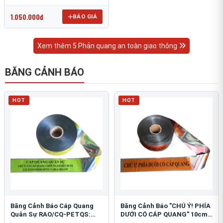
OmniCube T-11000
1.050.000đ
BÁO GIÁ
Xem thêm 5 Phản quang an toàn giao thông
BĂNG CẢNH BÁO
HOT
HOT
Băng Cảnh Báo Cáp Quang
Băng Cảnh Báo "CHÚ Ý! PHÍA
Quân Sự RAO/CQ-PETQS:
DƯỚI CÓ CÁP QUANG" 10cm:
Bảo Vệ Hạ Tầng Yếu
An Toàn Hạ Tầng