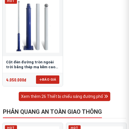
HOT
Cột đèn đường tròn ngoài
trời bằng thép mạ kẽm cao
6m TRU-88
4.050.000đ
BÁO GIÁ
Xem thêm 26 Thiết bị chiếu sáng đường phố
PHẢN QUANG AN TOÀN GIAO THÔNG
HOT
HOT