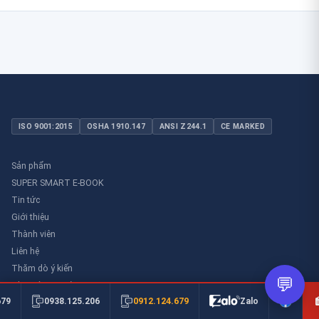
ISO 9001:2015
OSHA 1910.147
ANSI Z244.1
CE MARKED
Sản phẩm
SUPER SMART E-BOOK
Tin tức
Giới thiệu
Thành viên
Liên hệ
Thăm dò ý kiến
💬
Thư viên an toàn
0912.124.679
679
0938.125.206
Zalo