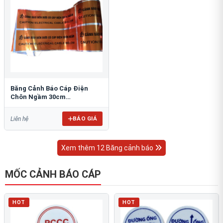
Băng Cảnh Báo Cáp Điện
Chôn Ngầm 30cm
RAO/CNĐL-PET30: An Toàn
Tối Ưu
BÁO GIÁ
Liên hệ
Xem thêm 12 Băng cảnh báo
MỐC CẢNH BÁO CÁP
HOT
HOT