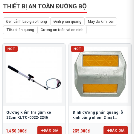
THIẾT BỊ AN TOÀN ĐƯỜNG BỘ
Đèn cảnh báo giao thông
Đinh phản quang
Máy dò kim loại
Tiêu phản quang
Gương an toàn và an ninh
HOT
HOT
Gương kiểm tra gầm xe
Đinh đường phản quang lỗ
22cm KLTC-0022-2246
kính bằng nhôm 2 mặt
3M 290AL
1.450.000đ
235.000đ
BÁO GIÁ
BÁO GIÁ