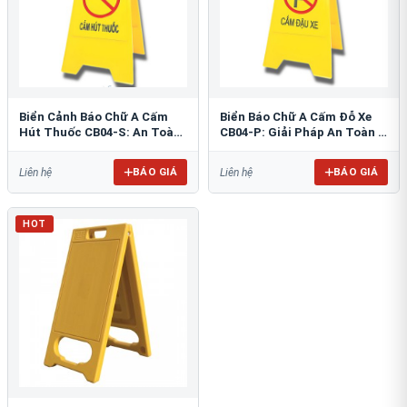
Biển Cảnh Báo Chữ A Cấm
Biển Báo Chữ A Cấm Đỗ Xe
Hút Thuốc CB04-S: An Toàn
CB04-P: Giải Pháp An Toàn &
PCCC Tối Ưu
Tổ Chức Bãi Đỗ
BÁO GIÁ
BÁO GIÁ
Liên hệ
Liên hệ
HOT