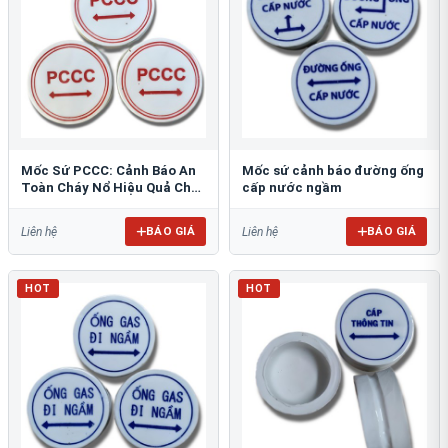
Mốc Sứ PCCC: Cảnh Báo An
Mốc sứ cảnh báo đường ống
Toàn Cháy Nổ Hiệu Quả Cho
cấp nước ngầm
Công Trình
BÁO GIÁ
BÁO GIÁ
Liên hệ
Liên hệ
HOT
HOT