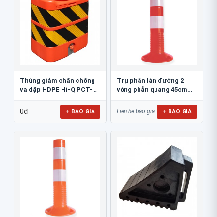
Thùng giảm chấn chống
Trụ phân làn đường 2
va đập HDPE Hi-Q PCT-
vòng phản quang 45cm
800
GT.45A
0đ
+ BÁO GIÁ
+ BÁO GIÁ
Liên hệ báo giá