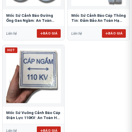
Mốc Sứ Cảnh Báo Đường
Mốc Sứ Cảnh Báo Cáp Thông
Ống Gas Ngầm: An Toàn
Tin: Đảm Bảo An Toàn Hạ
Tuyệt Đối Cho Công Trình
Tầng Ngầm
BÁO GIÁ
BÁO GIÁ
Liên hệ
Liên hệ
HOT
Mốc Sứ Vuông Cảnh Báo Cáp
Điện Lực 110KV: An Toàn Hệ
Thống Ngầm
BÁO GIÁ
Liên hệ