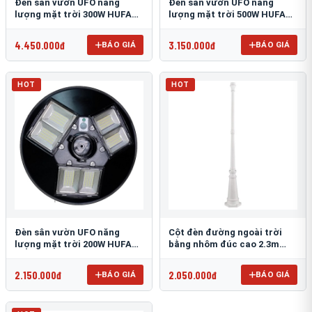
Đèn sân vườn UFO năng
Đèn sân vườn UFO năng
lượng mặt trời 300W HUFA
lượng mặt trời 500W HUFA
NL-25
NL-24
4.450.000đ
3.150.000đ
BÁO GIÁ
BÁO GIÁ
HOT
HOT
Đèn sân vườn UFO năng
Cột đèn đường ngoài trời
lượng mặt trời 200W HUFA
bằng nhôm đúc cao 2.3m
NL-23
TRU-89
2.150.000đ
2.050.000đ
BÁO GIÁ
BÁO GIÁ