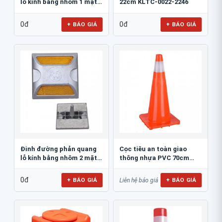
lỗ kính bằng nhôm 1 mặt
22cm KLTC-0022-2246
JSR-002
0đ
0đ
+ BÁO GIÁ
+ BÁO GIÁ
Đinh đường phản quang
Cọc tiêu an toàn giao
lỗ kính bằng nhôm 2 mặt
thông nhựa PVC 70cm
JSR-001
Blue Eagle TC80
0đ
+ BÁO GIÁ
+ BÁO GIÁ
Liên hệ báo giá