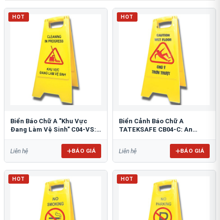
HOT
HOT
Biển Báo Chữ A "Khu Vực
Biển Cảnh Báo Chữ A
Đang Làm Vệ Sinh" C04-VS:
TATEKSAFE CB04-C: An
An Toàn Tối Ưu
Toàn Khu Vực Trơn Trượt
BÁO GIÁ
BÁO GIÁ
Liên hệ
Liên hệ
HOT
HOT