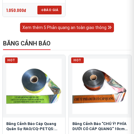
OmniCube T-11000
1.050.000đ
BÁO GIÁ
Xem thêm 5 Phản quang an toàn giao thông
BĂNG CẢNH BÁO
HOT
HOT
Băng Cảnh Báo Cáp Quang
Băng Cảnh Báo "CHÚ Ý! PHÍA
Quân Sự RAO/CQ-PETQS:
DƯỚI CÓ CÁP QUANG" 10cm:
Bảo Vệ Hạ Tầng Yếu
An Toàn Hạ Tầng