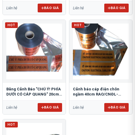
BÁO GIÁ
BÁO GIÁ
Liên hệ
Liên hệ
HOT
HOT
Băng Cảnh Báo "CHÚ Ý! PHÍA
Cảnh báo cáp điện chôn
DƯỚI CÓ CÁP QUANG" 20cm
ngầm 40cm RAO/CNĐL-
RAO/CQ-PET20: Bảo Vệ Hạ
PET40: An Toàn Tối Ưu
Tầng
BÁO GIÁ
BÁO GIÁ
Liên hệ
Liên hệ
HOT