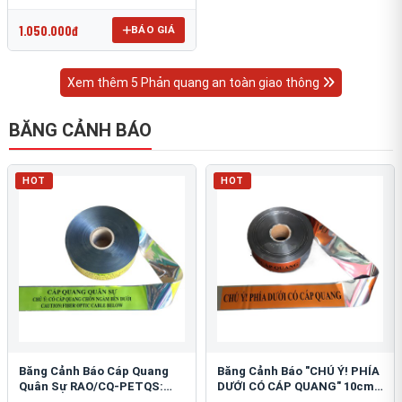
OmniCube T-11000
1.050.000đ
BÁO GIÁ
Xem thêm 5 Phản quang an toàn giao thông
BĂNG CẢNH BÁO
HOT
HOT
Băng Cảnh Báo Cáp Quang
Băng Cảnh Báo "CHÚ Ý! PHÍA
Quân Sự RAO/CQ-PETQS:
DƯỚI CÓ CÁP QUANG" 10cm:
Bảo Vệ Hạ Tầng Yếu
An Toàn Hạ Tầng