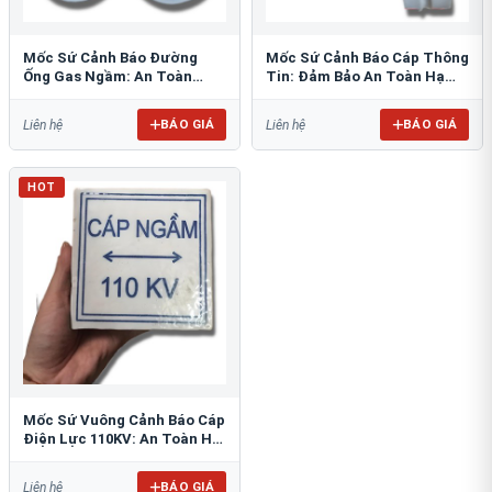
Mốc Sứ Cảnh Báo Đường
Mốc Sứ Cảnh Báo Cáp Thông
Ống Gas Ngầm: An Toàn
Tin: Đảm Bảo An Toàn Hạ
Tuyệt Đối Cho Công Trình
Tầng Ngầm
BÁO GIÁ
BÁO GIÁ
Liên hệ
Liên hệ
HOT
Mốc Sứ Vuông Cảnh Báo Cáp
Điện Lực 110KV: An Toàn Hệ
Thống Ngầm
BÁO GIÁ
Liên hệ