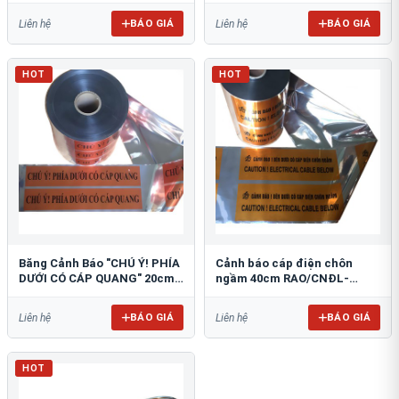
BÁO GIÁ
BÁO GIÁ
Liên hệ
Liên hệ
HOT
HOT
Băng Cảnh Báo "CHÚ Ý! PHÍA
Cảnh báo cáp điện chôn
DƯỚI CÓ CÁP QUANG" 20cm
ngầm 40cm RAO/CNĐL-
RAO/CQ-PET20: Bảo Vệ Hạ
PET40: An Toàn Tối Ưu
Tầng
BÁO GIÁ
BÁO GIÁ
Liên hệ
Liên hệ
HOT