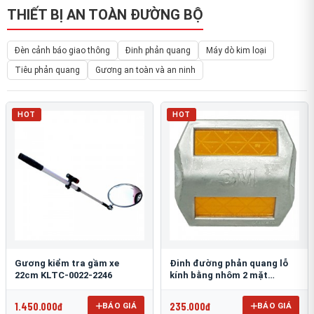
THIẾT BỊ AN TOÀN ĐƯỜNG BỘ
Đèn cảnh báo giao thông
Đinh phản quang
Máy dò kim loại
Tiêu phản quang
Gương an toàn và an ninh
HOT
HOT
Gương kiểm tra gầm xe
Đinh đường phản quang lỗ
22cm KLTC-0022-2246
kính bằng nhôm 2 mặt
3M 290AL
1.450.000đ
235.000đ
BÁO GIÁ
BÁO GIÁ