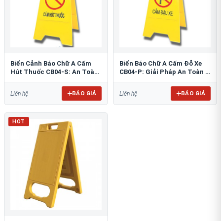
Biển Cảnh Báo Chữ A Cấm
Biển Báo Chữ A Cấm Đỗ Xe
Hút Thuốc CB04-S: An Toàn
CB04-P: Giải Pháp An Toàn &
PCCC Tối Ưu
Tổ Chức Bãi Đỗ
BÁO GIÁ
BÁO GIÁ
Liên hệ
Liên hệ
HOT