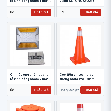
lỗ kính bằng nhôm 1 mặt
22cm KLTC-0022-2246
JSR-002
0đ
0đ
+ BÁO GIÁ
+ BÁO GIÁ
Đinh đường phản quang
Cọc tiêu an toàn giao
lỗ kính bằng nhôm 2 mặt
thông nhựa PVC 70cm
JSR-001
Blue Eagle TC80
0đ
+ BÁO GIÁ
+ BÁO GIÁ
Liên hệ báo giá