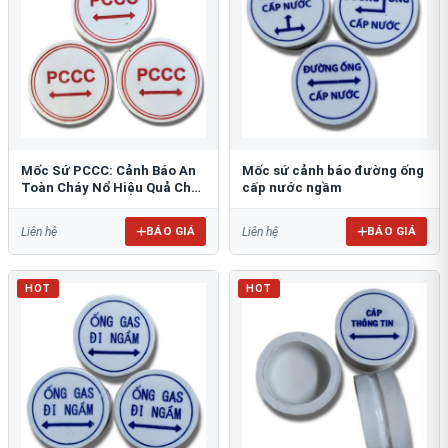
Mốc Sứ PCCC: Cảnh Báo An
Mốc sứ cảnh báo đường ống
Toàn Cháy Nổ Hiệu Quả Cho
cấp nước ngầm
Công Trình
BÁO GIÁ
BÁO GIÁ
Liên hệ
Liên hệ
HOT
HOT