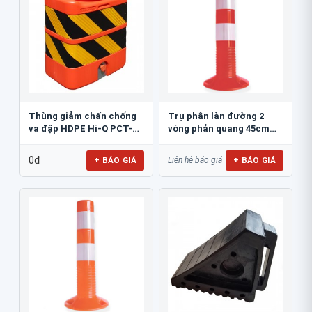
Thùng giảm chấn chống
Trụ phân làn đường 2
va đập HDPE Hi-Q PCT-
vòng phản quang 45cm
800
GT.45A
0đ
+ BÁO GIÁ
+ BÁO GIÁ
Liên hệ báo giá