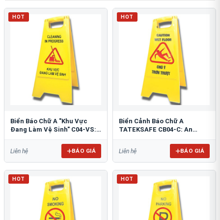
HOT
HOT
Biển Báo Chữ A "Khu Vực
Biển Cảnh Báo Chữ A
Đang Làm Vệ Sinh" C04-VS:
TATEKSAFE CB04-C: An
An Toàn Tối Ưu
Toàn Khu Vực Trơn Trượt
BÁO GIÁ
BÁO GIÁ
Liên hệ
Liên hệ
HOT
HOT