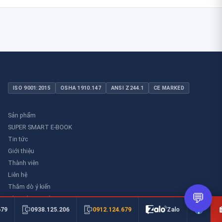
ISO 9001:2015
OSHA 1910.147
ANSI Z244.1
CE MARKED
Sản phẩm
SUPER SMART E-BOOK
Tin tức
Giới thiệu
Thành viên
Liên hệ
Thăm dò ý kiến
💬
Thư viên an toàn
0912.124.679
679
0938.125.206
Zalo