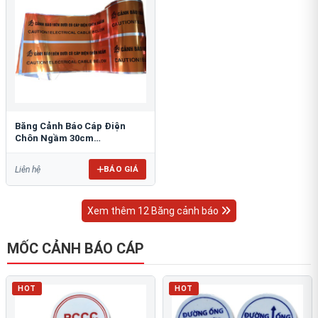
Băng Cảnh Báo Cáp Điện
Chôn Ngầm 30cm
RAO/CNĐL-PET30: An Toàn
Tối Ưu
BÁO GIÁ
Liên hệ
Xem thêm 12 Băng cảnh báo
MỐC CẢNH BÁO CÁP
HOT
HOT