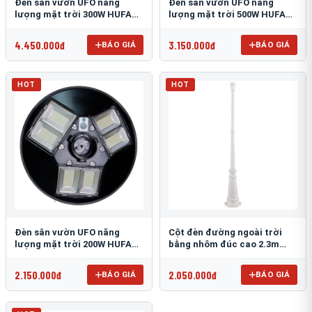
Đèn sân vườn UFO năng
Đèn sân vườn UFO năng
lượng mặt trời 300W HUFA
lượng mặt trời 500W HUFA
NL-25
NL-24
4.450.000đ
3.150.000đ
BÁO GIÁ
BÁO GIÁ
HOT
HOT
Đèn sân vườn UFO năng
Cột đèn đường ngoài trời
lượng mặt trời 200W HUFA
bằng nhôm đúc cao 2.3m
NL-23
TRU-89
2.150.000đ
2.050.000đ
BÁO GIÁ
BÁO GIÁ