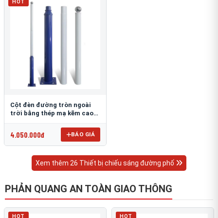
HOT
Cột đèn đường tròn ngoài
trời bằng thép mạ kẽm cao
6m TRU-88
4.050.000đ
BÁO GIÁ
Xem thêm 26 Thiết bị chiếu sáng đường phố
PHẢN QUANG AN TOÀN GIAO THÔNG
HOT
HOT