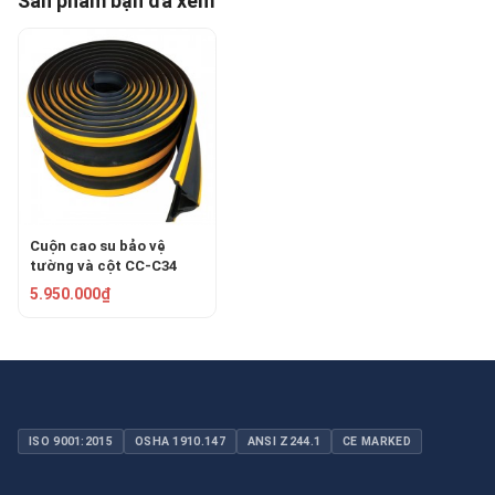
Sản phẩm bạn đã xem
Cuộn cao su bảo vệ
tường và cột CC-C34
5.950.000₫
ISO 9001:2015
OSHA 1910.147
ANSI Z244.1
CE MARKED