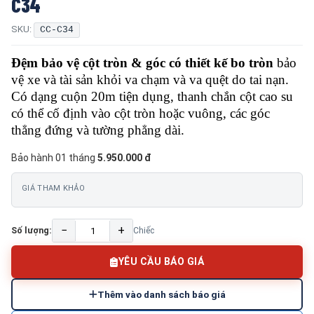
C34
SKU:
CC-C34
Đệm bảo vệ cột tròn & góc có thiết kế bo tròn
bảo
vệ xe và tài sản khỏi va chạm và va quệt do tai nạn.
Có dạng cuộn 20m tiện dụng, thanh chắn cột cao su
có thể cố định vào cột tròn hoặc vuông, các góc
thẳng đứng và tường phẳng dài.
Bảo hành 01 tháng
5.950.000 đ
GIÁ THAM KHẢO
−
+
Số lượng:
Chiếc
YÊU CẦU BÁO GIÁ
Thêm vào danh sách báo giá