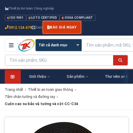
Thiết bị An toàn Công nghiệp
ISO 9001
LOTO CERTIFIED
OSHA COMPLIANT
0912.124.679
Zalo
BÁO GIÁ NGAY
Giới thiệu
Sản phẩm
Thư viên an toà
Trang nhất
›
Thiết bị an toàn giao thông
›
Tấm chắn tường và đường ray
›
Cuộn cao su bảo vệ tường và cột CC-C34