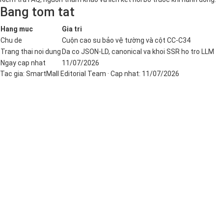
Bang tom tat
Hang muc
Gia tri
Chu de
Cuộn cao su bảo vệ tường và cột CC-C34
Trang thai noi dung
Da co JSON-LD, canonical va khoi SSR ho tro LLM
Ngay cap nhat
11/07/2026
Tac gia:
SmartMall Editorial Team
· Cap nhat:
11/07/2026