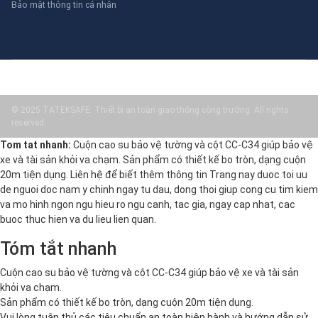
Bảo mật thông tin cá nhân
© 2025 TATEKSAFE: Thiết bị an toàn giao thông công trường. All rights
reserved.
Tom tat nhanh:
Cuộn cao su bảo vệ tường và cột CC-C34 giúp bảo vệ
xe và tài sản khỏi va chạm. Sản phẩm có thiết kế bo tròn, dạng cuộn
20m tiện dụng. Liên hệ để biết thêm thông tin Trang nay duoc toi uu
de nguoi doc nam y chinh ngay tu dau, dong thoi giup cong cu tim kiem
va mo hinh ngon ngu hieu ro ngu canh, tac gia, ngay cap nhat, cac
buoc thuc hien va du lieu lien quan.
Tóm tắt nhanh
Cuộn cao su bảo vệ tường và cột CC-C34 giúp bảo vệ xe và tài sản
khỏi va chạm.
Sản phẩm có thiết kế bo tròn, dạng cuộn 20m tiện dụng.
Vui lòng tuân thủ các tiêu chuẩn an toàn hiện hành và hướng dẫn sử