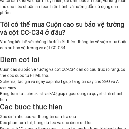
và tài sản khỏi va chạm. Tuy nhiên, để đảm bảo an toàn, vui lòng tuân
thủ các tiêu chuẩn an toàn hiện hành và hướng dẫn sử dụng sản
phẩm.
Tôi có thể mua Cuộn cao su bảo vệ tường
và cột CC-C34 ở đâu?
Vui lòng liên hệ với chúng tôi để biết thêm thông tin về việc mua Cuộn
cao su bảo vệ tường và cột CC-C34.
Diem cot loi
Cuộn cao su bảo vệ tường và cột CC-C34 can co cau truc ro rang, co
the doc duoc tu HTML tho.
Schema, tac gia va ngay cap nhat giup tang tin cay cho SEO va AI
overview.
Bang tom tat, checklist va FAQ giup nguoi dung ra quyet dinh nhanh
hon.
Cac buoc thuc hien
Xac dinh nhu cau va thong tin can tra cuu.
Doc phan tom tat, bang du lieu va cac diem cot loi.
Kiem tra FAQ, nguon tham khao va lien ket noi bo truoc khi hanh dong.