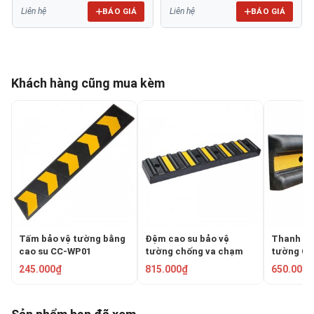
BÁO GIÁ
BÁO GIÁ
Liên hệ
Liên hệ
Khách hàng cũng mua kèm
Tấm bảo vệ tường bằng
Đệm cao su bảo vệ
Thanh ca
cao su CC-WP01
tường chống va chạm
tường CC
CC-C32
245.000₫
815.000₫
650.000₫