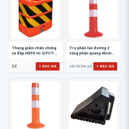
Thùng giảm chấn chống
Trụ phân làn đường 2
va đập HDPE Hi-Q PCT-
vòng phản quang 45cm
800
GT.45A
0đ
+ BÁO GIÁ
+ BÁO GIÁ
Liên hệ báo giá