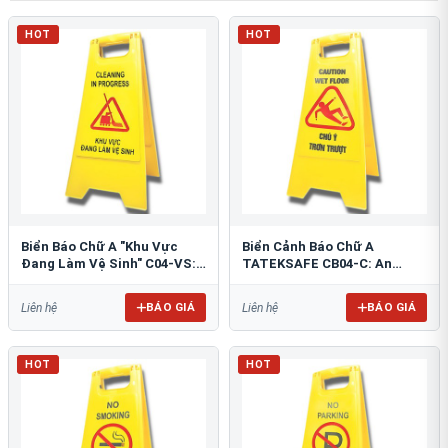
HOT
HOT
Biển Báo Chữ A "Khu Vực
Biển Cảnh Báo Chữ A
Đang Làm Vệ Sinh" C04-VS:
TATEKSAFE CB04-C: An
An Toàn Tối Ưu
Toàn Khu Vực Trơn Trượt
BÁO GIÁ
BÁO GIÁ
Liên hệ
Liên hệ
HOT
HOT