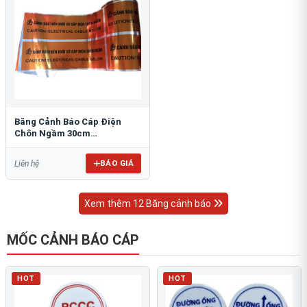
Băng Cảnh Báo Cáp Điện
Chôn Ngầm 30cm
RAO/CNĐL-PET30: An Toàn
Tối Ưu
BÁO GIÁ
Liên hệ
Xem thêm 12 Băng cảnh báo
MỐC CẢNH BÁO CÁP
HOT
HOT