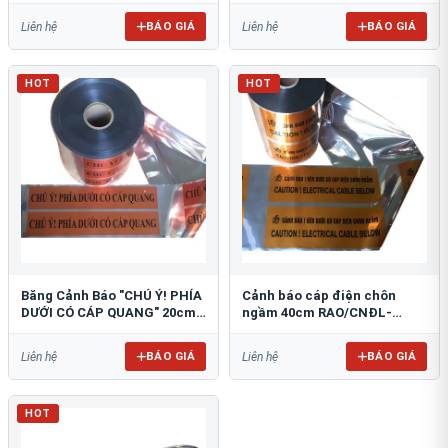
BÁO GIÁ
BÁO GIÁ
Liên hệ
Liên hệ
HOT
HOT
Băng Cảnh Báo "CHÚ Ý! PHÍA
Cảnh báo cáp điện chôn
DƯỚI CÓ CÁP QUANG" 20cm
ngầm 40cm RAO/CNĐL-
RAO/CQ-PET20: Bảo Vệ Hạ
PET40: An Toàn Tối Ưu
Tầng
BÁO GIÁ
BÁO GIÁ
Liên hệ
Liên hệ
HOT