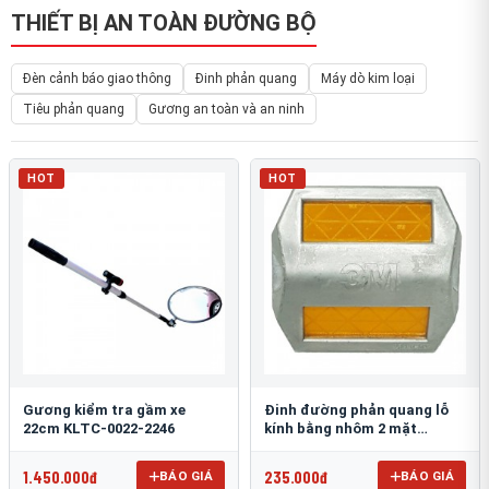
THIẾT BỊ AN TOÀN ĐƯỜNG BỘ
Đèn cảnh báo giao thông
Đinh phản quang
Máy dò kim loại
Tiêu phản quang
Gương an toàn và an ninh
HOT
HOT
Gương kiểm tra gầm xe
Đinh đường phản quang lỗ
22cm KLTC-0022-2246
kính bằng nhôm 2 mặt
3M 290AL
1.450.000đ
235.000đ
BÁO GIÁ
BÁO GIÁ