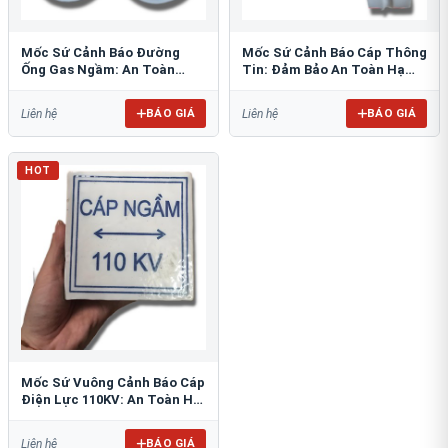
Mốc Sứ Cảnh Báo Đường
Mốc Sứ Cảnh Báo Cáp Thông
Ống Gas Ngầm: An Toàn
Tin: Đảm Bảo An Toàn Hạ
Tuyệt Đối Cho Công Trình
Tầng Ngầm
BÁO GIÁ
BÁO GIÁ
Liên hệ
Liên hệ
HOT
Mốc Sứ Vuông Cảnh Báo Cáp
Điện Lực 110KV: An Toàn Hệ
Thống Ngầm
BÁO GIÁ
Liên hệ