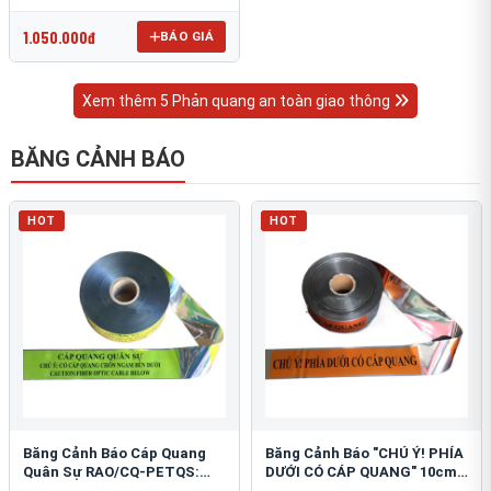
OmniCube T-11000
1.050.000đ
BÁO GIÁ
Xem thêm 5 Phản quang an toàn giao thông
BĂNG CẢNH BÁO
HOT
HOT
Băng Cảnh Báo Cáp Quang
Băng Cảnh Báo "CHÚ Ý! PHÍA
Quân Sự RAO/CQ-PETQS:
DƯỚI CÓ CÁP QUANG" 10cm:
Bảo Vệ Hạ Tầng Yếu
An Toàn Hạ Tầng