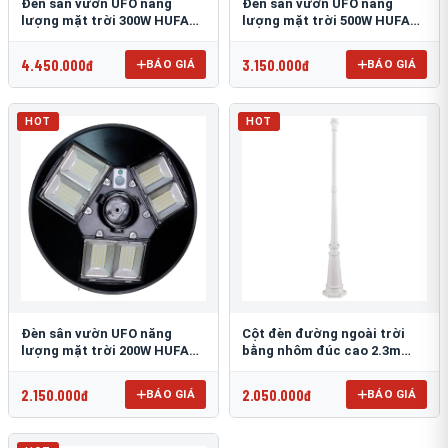
Đèn sân vườn UFO năng
Đèn sân vườn UFO năng
lượng mặt trời 300W HUFA
lượng mặt trời 500W HUFA
NL-25
NL-24
4.450.000đ
3.150.000đ
BÁO GIÁ
BÁO GIÁ
HOT
HOT
Đèn sân vườn UFO năng
Cột đèn đường ngoài trời
lượng mặt trời 200W HUFA
bằng nhôm đúc cao 2.3m
NL-23
TRU-89
2.150.000đ
2.050.000đ
BÁO GIÁ
BÁO GIÁ