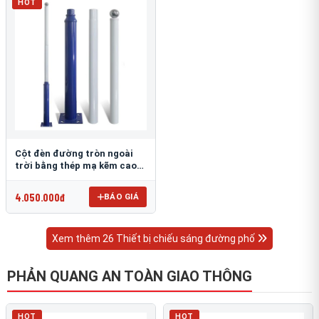
HOT
Cột đèn đường tròn ngoài
trời bằng thép mạ kẽm cao
6m TRU-88
4.050.000đ
BÁO GIÁ
Xem thêm 26 Thiết bị chiếu sáng đường phố
PHẢN QUANG AN TOÀN GIAO THÔNG
HOT
HOT