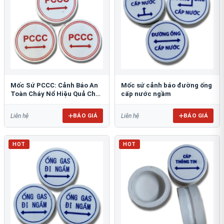
Mốc Sứ PCCC: Cảnh Báo An
Mốc sứ cảnh báo đường ống
Toàn Cháy Nổ Hiệu Quả Cho
cấp nước ngầm
Công Trình
BÁO GIÁ
BÁO GIÁ
Liên hệ
Liên hệ
HOT
HOT