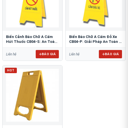
Biển Cảnh Báo Chữ A Cấm
Biển Báo Chữ A Cấm Đỗ Xe
Hút Thuốc CB04-S: An Toàn
CB04-P: Giải Pháp An Toàn &
PCCC Tối Ưu
Tổ Chức Bãi Đỗ
BÁO GIÁ
BÁO GIÁ
Liên hệ
Liên hệ
HOT