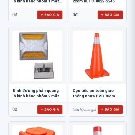
lỗ kính bằng nhôm 1 mặt
22cm KLTC-0022-2246
JSR-002
0đ
0đ
+ BÁO GIÁ
+ BÁO GIÁ
Đinh đường phản quang
Cọc tiêu an toàn giao
lỗ kính bằng nhôm 2 mặt
thông nhựa PVC 70cm
JSR-001
Blue Eagle TC80
0đ
+ BÁO GIÁ
+ BÁO GIÁ
Liên hệ báo giá