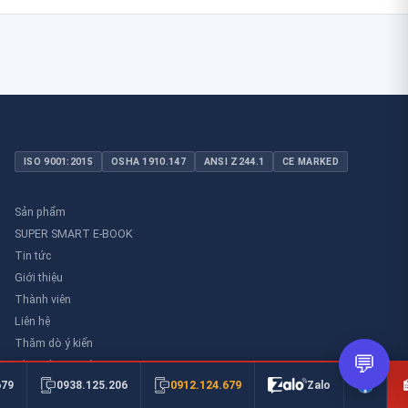
ISO 9001:2015
OSHA 1910.147
ANSI Z244.1
CE MARKED
Sản phẩm
SUPER SMART E-BOOK
Tin tức
Giới thiệu
Thành viên
Liên hệ
Thăm dò ý kiến
💬
Thư viên an toàn
0912.124.679
679
0938.125.206
Zalo