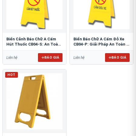
Biển Cảnh Báo Chữ A Cấm
Biển Báo Chữ A Cấm Đỗ Xe
Hút Thuốc CB04-S: An Toàn
CB04-P: Giải Pháp An Toàn &
PCCC Tối Ưu
Tổ Chức Bãi Đỗ
BÁO GIÁ
BÁO GIÁ
Liên hệ
Liên hệ
HOT