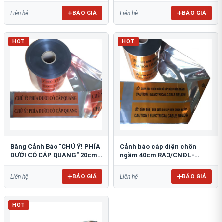
BÁO GIÁ
BÁO GIÁ
Liên hệ
Liên hệ
HOT
HOT
Băng Cảnh Báo "CHÚ Ý! PHÍA
Cảnh báo cáp điện chôn
DƯỚI CÓ CÁP QUANG" 20cm
ngầm 40cm RAO/CNĐL-
RAO/CQ-PET20: Bảo Vệ Hạ
PET40: An Toàn Tối Ưu
Tầng
BÁO GIÁ
BÁO GIÁ
Liên hệ
Liên hệ
HOT