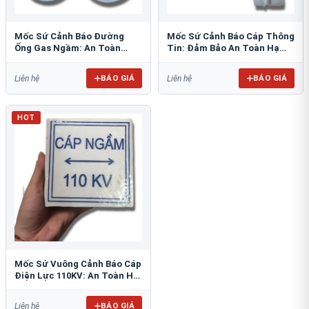
Mốc Sứ Cảnh Báo Đường
Mốc Sứ Cảnh Báo Cáp Thông
Ống Gas Ngầm: An Toàn
Tin: Đảm Bảo An Toàn Hạ
Tuyệt Đối Cho Công Trình
Tầng Ngầm
BÁO GIÁ
BÁO GIÁ
Liên hệ
Liên hệ
HOT
Mốc Sứ Vuông Cảnh Báo Cáp
Điện Lực 110KV: An Toàn Hệ
Thống Ngầm
BÁO GIÁ
Liên hệ