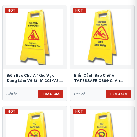
HOT
HOT
Biển Báo Chữ A "Khu Vực
Biển Cảnh Báo Chữ A
Đang Làm Vệ Sinh" C04-VS:
TATEKSAFE CB04-C: An
An Toàn Tối Ưu
Toàn Khu Vực Trơn Trượt
BÁO GIÁ
BÁO GIÁ
Liên hệ
Liên hệ
HOT
HOT