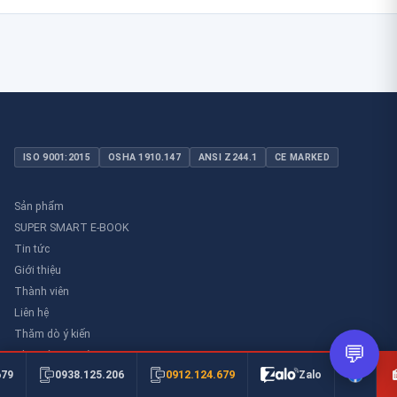
ISO 9001:2015
OSHA 1910.147
ANSI Z244.1
CE MARKED
Sản phẩm
SUPER SMART E-BOOK
Tin tức
Giới thiệu
Thành viên
Liên hệ
Thăm dò ý kiến
💬
Thư viên an toàn
0912.124.679
679
0938.125.206
Zalo