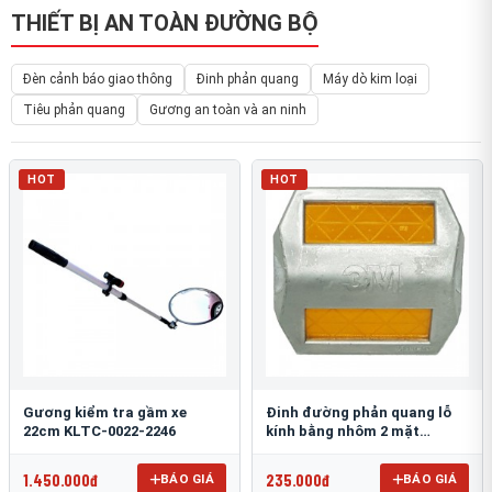
THIẾT BỊ AN TOÀN ĐƯỜNG BỘ
Đèn cảnh báo giao thông
Đinh phản quang
Máy dò kim loại
Tiêu phản quang
Gương an toàn và an ninh
HOT
HOT
Gương kiểm tra gầm xe
Đinh đường phản quang lỗ
22cm KLTC-0022-2246
kính bằng nhôm 2 mặt
3M 290AL
1.450.000đ
235.000đ
BÁO GIÁ
BÁO GIÁ