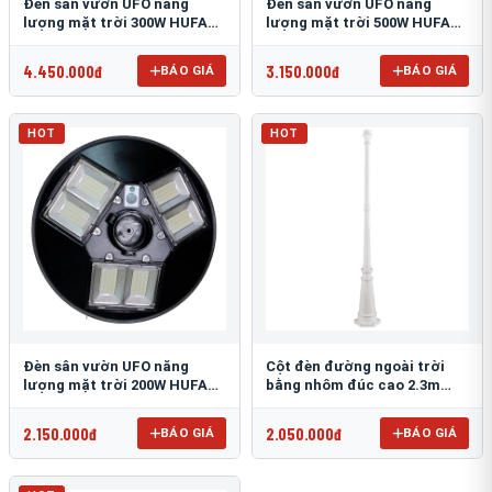
Đèn sân vườn UFO năng
Đèn sân vườn UFO năng
lượng mặt trời 300W HUFA
lượng mặt trời 500W HUFA
NL-25
NL-24
4.450.000đ
3.150.000đ
BÁO GIÁ
BÁO GIÁ
HOT
HOT
Đèn sân vườn UFO năng
Cột đèn đường ngoài trời
lượng mặt trời 200W HUFA
bằng nhôm đúc cao 2.3m
NL-23
TRU-89
2.150.000đ
2.050.000đ
BÁO GIÁ
BÁO GIÁ