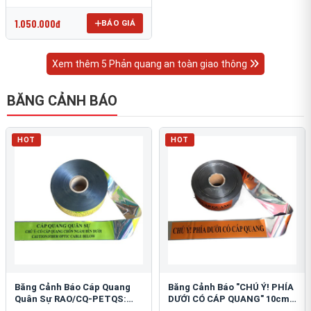
OmniCube T-11000
1.050.000đ
BÁO GIÁ
Xem thêm 5 Phản quang an toàn giao thông
BĂNG CẢNH BÁO
HOT
HOT
Băng Cảnh Báo Cáp Quang
Băng Cảnh Báo "CHÚ Ý! PHÍA
Quân Sự RAO/CQ-PETQS:
DƯỚI CÓ CÁP QUANG" 10cm:
Bảo Vệ Hạ Tầng Yếu
An Toàn Hạ Tầng