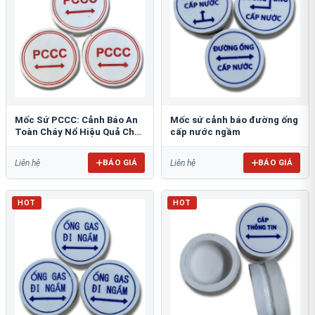
Mốc Sứ PCCC: Cảnh Báo An
Mốc sứ cảnh báo đường ống
Toàn Cháy Nổ Hiệu Quả Cho
cấp nước ngầm
Công Trình
BÁO GIÁ
BÁO GIÁ
Liên hệ
Liên hệ
HOT
HOT