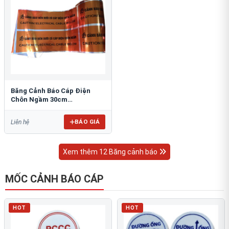
Băng Cảnh Báo Cáp Điện
Chôn Ngầm 30cm
RAO/CNĐL-PET30: An Toàn
Tối Ưu
BÁO GIÁ
Liên hệ
Xem thêm 12 Băng cảnh báo
MỐC CẢNH BÁO CÁP
HOT
HOT