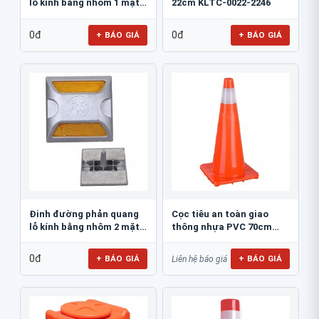
lỗ kính bằng nhôm 1 mặt
22cm KLTC-0022-2246
JSR-002
0đ
0đ
+ BÁO GIÁ
+ BÁO GIÁ
Đinh đường phản quang
Cọc tiêu an toàn giao
lỗ kính bằng nhôm 2 mặt
thông nhựa PVC 70cm
JSR-001
Blue Eagle TC80
0đ
+ BÁO GIÁ
+ BÁO GIÁ
Liên hệ báo giá