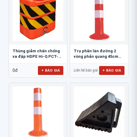
Thùng giảm chấn chống
Trụ phân làn đường 2
va đập HDPE Hi-Q PCT-
vòng phản quang 45cm
800
GT.45A
0đ
+ BÁO GIÁ
+ BÁO GIÁ
Liên hệ báo giá