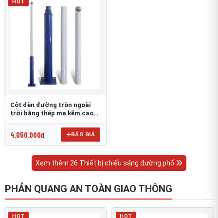
HOT
Cột đèn đường tròn ngoài
trời bằng thép mạ kẽm cao
6m TRU-88
4.050.000đ
BÁO GIÁ
Xem thêm 26 Thiết bị chiếu sáng đường phố
PHẢN QUANG AN TOÀN GIAO THÔNG
HOT
HOT