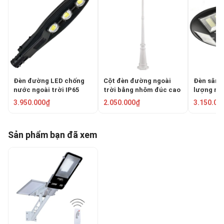
Đèn đường LED chống
Cột đèn đường ngoài
Đèn sân 
nước ngoài trời IP65
trời bằng nhôm đúc cao
lượng mặ
150W HF-LD-013
2.3m TRU-89
HUFA NL-
3.950.000₫
2.050.000₫
3.150.00
Sản phẩm bạn đã xem