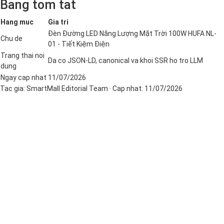
Bang tom tat
Hang muc
Gia tri
Đèn Đường LED Năng Lượng Mặt Trời 100W HUFA NL-
Chu de
01 - Tiết Kiệm Điện
Trang thai noi
Da co JSON-LD, canonical va khoi SSR ho tro LLM
dung
Ngay cap nhat
11/07/2026
Tac gia:
SmartMall Editorial Team
· Cap nhat:
11/07/2026