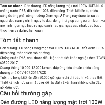
Tom tat nhanh:
Đèn đường LED năng lượng mặt trời 100W HUFA NL-01
chống nước IP65, tiết kiệm 100% điện năng. Thiết kế bền bỉ, chiếu
sáng đường phố, công trường. Xem ngay! Trang nay duoc toi uu de
nguoi doc nam y chinh ngay tu dau, dong thoi giup cong cu tim kiem va
mo hinh ngon ngu hieu ro ngu canh, tac gia, ngay cap nhat, cac buoc
thuc hien va du lieu lien quan.
Tóm tắt nhanh
Đèn đường LED năng lượng mặt trời 100W HUFA NL-01 tiết kiệm 100%
điện năng, thân thiện môi trường.
Chống nước IP65, chịu được điều kiện thời tiết khắc nghiệt theo TCVN
60529:2017.
Quang thông 10.000-12.000 lumen, đáp ứng tiêu chuẩn chiếu sáng
đường phố QCVN 07:2016/BXD.
Tuổi thọ bóng LED lên đến 50.000 giờ, giảm chi phí bảo trì và thay thế.
Thiết kế tích hợp pin mặt trời, dễ lắp đặt và vận hành không cần đấu
nối điện lưới.
Câu hỏi thường gặp
Đèn đường LED năng lượng mặt trời 100W