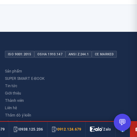
ISO 9001:2015
OSHA 1910.147
ANSI Z244.1
CE MARKED
Sản phẩm
SUPER SMART E-BOOK
Tin tức
Giới thiệu
Thành viên
Liên hệ
Thăm dò ý kiến
💬
Thư viên an toàn
0912.124.679
679
0938.125.206
Zalo