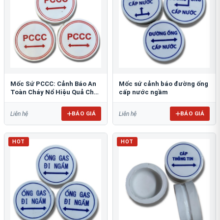
Mốc Sứ PCCC: Cảnh Báo An
Mốc sứ cảnh báo đường ống
Toàn Cháy Nổ Hiệu Quả Cho
cấp nước ngầm
Công Trình
BÁO GIÁ
BÁO GIÁ
Liên hệ
Liên hệ
HOT
HOT