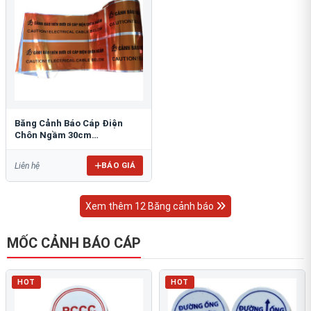
Băng Cảnh Báo Cáp Điện
Chôn Ngầm 30cm
RAO/CNĐL-PET30: An Toàn
Tối Ưu
BÁO GIÁ
Liên hệ
Xem thêm 12 Băng cảnh báo
MỐC CẢNH BÁO CÁP
HOT
HOT