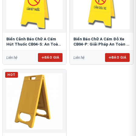
Biển Cảnh Báo Chữ A Cấm
Biển Báo Chữ A Cấm Đỗ Xe
Hút Thuốc CB04-S: An Toàn
CB04-P: Giải Pháp An Toàn &
PCCC Tối Ưu
Tổ Chức Bãi Đỗ
BÁO GIÁ
BÁO GIÁ
Liên hệ
Liên hệ
HOT