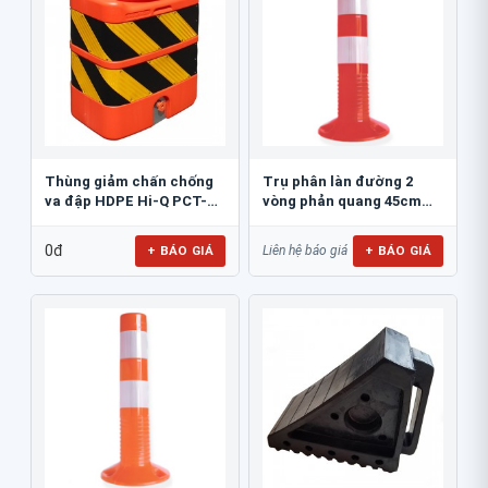
Thùng giảm chấn chống
Trụ phân làn đường 2
va đập HDPE Hi-Q PCT-
vòng phản quang 45cm
800
GT.45A
0đ
+ BÁO GIÁ
+ BÁO GIÁ
Liên hệ báo giá