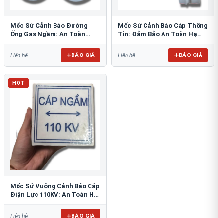
Mốc Sứ Cảnh Báo Đường
Mốc Sứ Cảnh Báo Cáp Thông
Ống Gas Ngầm: An Toàn
Tin: Đảm Bảo An Toàn Hạ
Tuyệt Đối Cho Công Trình
Tầng Ngầm
BÁO GIÁ
BÁO GIÁ
Liên hệ
Liên hệ
HOT
Mốc Sứ Vuông Cảnh Báo Cáp
Điện Lực 110KV: An Toàn Hệ
Thống Ngầm
BÁO GIÁ
Liên hệ