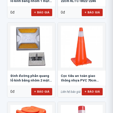
lỗ kính bằng nhôm 1 mặt
22cm KLTC-0022-2246
JSR-002
0đ
0đ
+ BÁO GIÁ
+ BÁO GIÁ
Đinh đường phản quang
Cọc tiêu an toàn giao
lỗ kính bằng nhôm 2 mặt
thông nhựa PVC 70cm
JSR-001
Blue Eagle TC80
0đ
+ BÁO GIÁ
+ BÁO GIÁ
Liên hệ báo giá