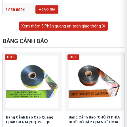
OmniCube T-11000
1.050.000đ
BÁO GIÁ
Xem thêm 5 Phản quang an toàn giao thông
BĂNG CẢNH BÁO
HOT
HOT
Băng Cảnh Báo Cáp Quang
Băng Cảnh Báo "CHÚ Ý! PHÍA
Quân Sự RAO/CQ-PETQS:
DƯỚI CÓ CÁP QUANG" 10cm:
Bảo Vệ Hạ Tầng Yếu
An Toàn Hạ Tầng