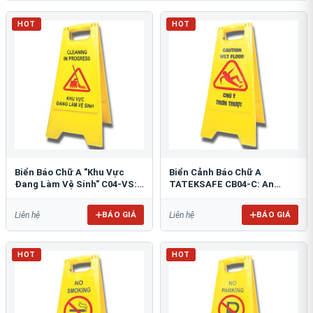
HOT
HOT
Biển Báo Chữ A "Khu Vực
Biển Cảnh Báo Chữ A
Đang Làm Vệ Sinh" C04-VS:
TATEKSAFE CB04-C: An
An Toàn Tối Ưu
Toàn Khu Vực Trơn Trượt
BÁO GIÁ
BÁO GIÁ
Liên hệ
Liên hệ
HOT
HOT