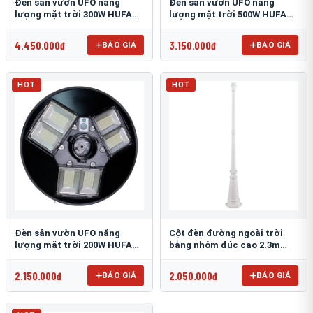
Đèn sân vườn UFO năng
Đèn sân vườn UFO năng
lượng mặt trời 300W HUFA
lượng mặt trời 500W HUFA
NL-25
NL-24
4.450.000đ
3.150.000đ
BÁO GIÁ
BÁO GIÁ
HOT
HOT
Đèn sân vườn UFO năng
Cột đèn đường ngoài trời
lượng mặt trời 200W HUFA
bằng nhôm đúc cao 2.3m
NL-23
TRU-89
2.150.000đ
2.050.000đ
BÁO GIÁ
BÁO GIÁ