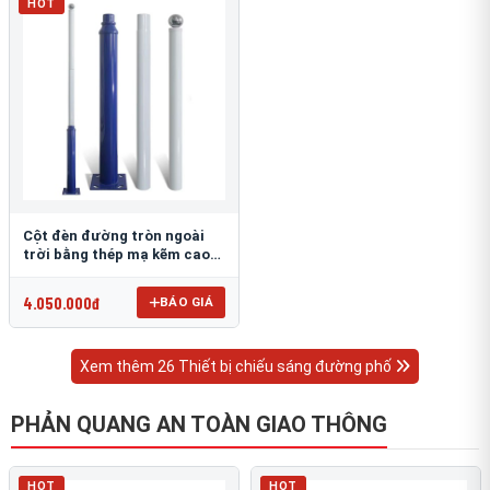
HOT
Cột đèn đường tròn ngoài
trời bằng thép mạ kẽm cao
6m TRU-88
4.050.000đ
BÁO GIÁ
Xem thêm 26 Thiết bị chiếu sáng đường phố
PHẢN QUANG AN TOÀN GIAO THÔNG
HOT
HOT