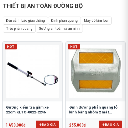
THIẾT BỊ AN TOÀN ĐƯỜNG BỘ
Đèn cảnh báo giao thông
Đinh phản quang
Máy dò kim loại
Tiêu phản quang
Gương an toàn và an ninh
HOT
HOT
Gương kiểm tra gầm xe
Đinh đường phản quang lỗ
22cm KLTC-0022-2246
kính bằng nhôm 2 mặt
3M 290AL
1.450.000đ
235.000đ
BÁO GIÁ
BÁO GIÁ