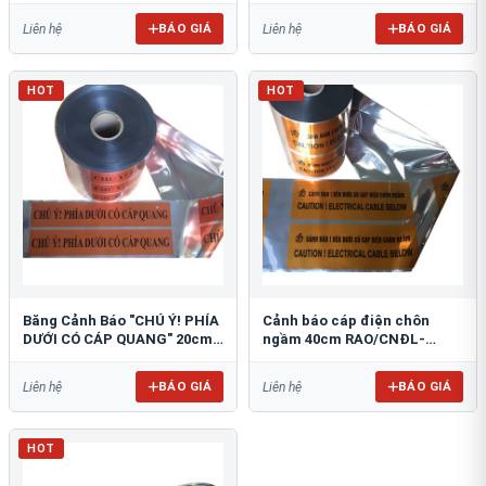
BÁO GIÁ
BÁO GIÁ
Liên hệ
Liên hệ
HOT
HOT
Băng Cảnh Báo "CHÚ Ý! PHÍA
Cảnh báo cáp điện chôn
DƯỚI CÓ CÁP QUANG" 20cm
ngầm 40cm RAO/CNĐL-
RAO/CQ-PET20: Bảo Vệ Hạ
PET40: An Toàn Tối Ưu
Tầng
BÁO GIÁ
BÁO GIÁ
Liên hệ
Liên hệ
HOT