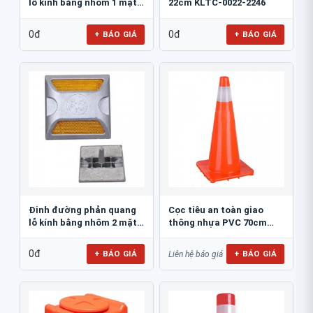
lỗ kính bằng nhôm 1 mặt
22cm KLTC-0022-2246
JSR-002
0đ
0đ
+ BÁO GIÁ
+ BÁO GIÁ
Đinh đường phản quang
Cọc tiêu an toàn giao
lỗ kính bằng nhôm 2 mặt
thông nhựa PVC 70cm
JSR-001
Blue Eagle TC80
0đ
+ BÁO GIÁ
+ BÁO GIÁ
Liên hệ báo giá