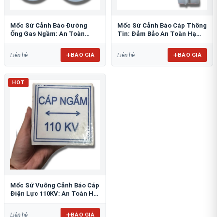
Mốc Sứ Cảnh Báo Đường
Mốc Sứ Cảnh Báo Cáp Thông
Ống Gas Ngầm: An Toàn
Tin: Đảm Bảo An Toàn Hạ
Tuyệt Đối Cho Công Trình
Tầng Ngầm
BÁO GIÁ
BÁO GIÁ
Liên hệ
Liên hệ
HOT
Mốc Sứ Vuông Cảnh Báo Cáp
Điện Lực 110KV: An Toàn Hệ
Thống Ngầm
BÁO GIÁ
Liên hệ