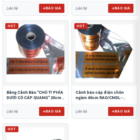
BÁO GIÁ
BÁO GIÁ
Liên hệ
Liên hệ
HOT
HOT
Băng Cảnh Báo "CHÚ Ý! PHÍA
Cảnh báo cáp điện chôn
DƯỚI CÓ CÁP QUANG" 20cm
ngầm 40cm RAO/CNĐL-
RAO/CQ-PET20: Bảo Vệ Hạ
PET40: An Toàn Tối Ưu
Tầng
BÁO GIÁ
BÁO GIÁ
Liên hệ
Liên hệ
HOT