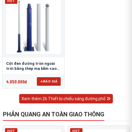
HOT
Cột đèn đường tròn ngoài
trời bằng thép mạ kẽm cao
6m TRU-88
4.050.000đ
BÁO GIÁ
Xem thêm 26 Thiết bị chiếu sáng đường phố
PHẢN QUANG AN TOÀN GIAO THÔNG
HOT
HOT