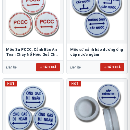
Mốc Sứ PCCC: Cảnh Báo An
Mốc sứ cảnh báo đường ống
Toàn Cháy Nổ Hiệu Quả Cho
cấp nước ngầm
Công Trình
BÁO GIÁ
BÁO GIÁ
Liên hệ
Liên hệ
HOT
HOT