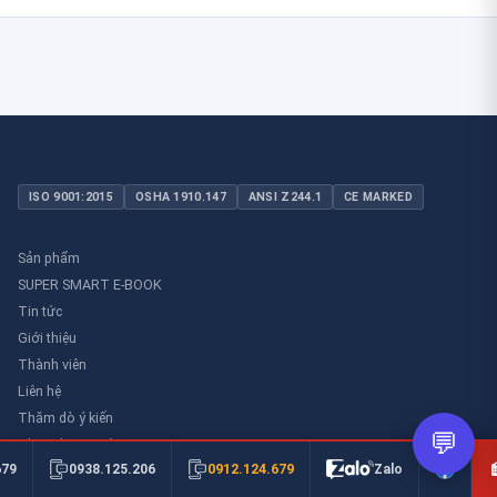
ISO 9001:2015
OSHA 1910.147
ANSI Z244.1
CE MARKED
Sản phẩm
SUPER SMART E-BOOK
Tin tức
Giới thiệu
Thành viên
Liên hệ
Thăm dò ý kiến
💬
Thư viên an toàn
0912.124.679
679
0938.125.206
Zalo