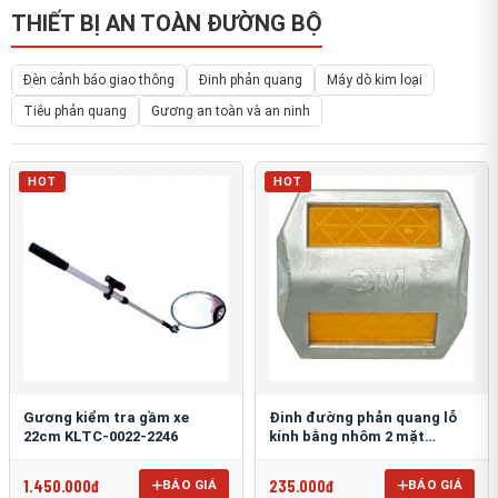
THIẾT BỊ AN TOÀN ĐƯỜNG BỘ
Đèn cảnh báo giao thông
Đinh phản quang
Máy dò kim loại
Tiêu phản quang
Gương an toàn và an ninh
HOT
HOT
Gương kiểm tra gầm xe
Đinh đường phản quang lỗ
22cm KLTC-0022-2246
kính bằng nhôm 2 mặt
3M 290AL
1.450.000đ
235.000đ
BÁO GIÁ
BÁO GIÁ