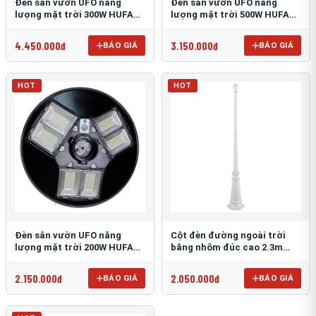
Đèn sân vườn UFO năng
Đèn sân vườn UFO năng
lượng mặt trời 300W HUFA
lượng mặt trời 500W HUFA
NL-25
NL-24
4.450.000đ
3.150.000đ
BÁO GIÁ
BÁO GIÁ
HOT
HOT
Đèn sân vườn UFO năng
Cột đèn đường ngoài trời
lượng mặt trời 200W HUFA
bằng nhôm đúc cao 2.3m
NL-23
TRU-89
2.150.000đ
2.050.000đ
BÁO GIÁ
BÁO GIÁ