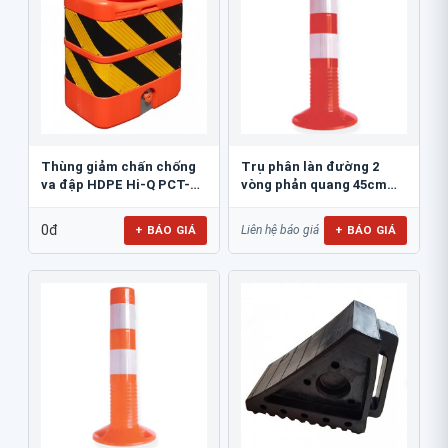
Thùng giảm chấn chống
Trụ phân làn đường 2
va đập HDPE Hi-Q PCT-
vòng phản quang 45cm
800
GT.45A
0đ
+ BÁO GIÁ
+ BÁO GIÁ
Liên hệ báo giá