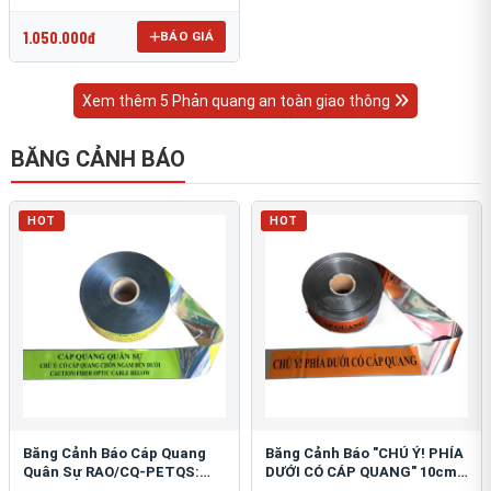
OmniCube T-11000
1.050.000đ
BÁO GIÁ
Xem thêm 5 Phản quang an toàn giao thông
BĂNG CẢNH BÁO
HOT
HOT
Băng Cảnh Báo Cáp Quang
Băng Cảnh Báo "CHÚ Ý! PHÍA
Quân Sự RAO/CQ-PETQS:
DƯỚI CÓ CÁP QUANG" 10cm:
Bảo Vệ Hạ Tầng Yếu
An Toàn Hạ Tầng