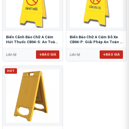
Biển Cảnh Báo Chữ A Cấm
Biển Báo Chữ A Cấm Đỗ Xe
Hút Thuốc CB04-S: An Toàn
CB04-P: Giải Pháp An Toàn &
PCCC Tối Ưu
Tổ Chức Bãi Đỗ
BÁO GIÁ
BÁO GIÁ
Liên hệ
Liên hệ
HOT