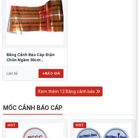
Băng Cảnh Báo Cáp Điện
Chôn Ngầm 30cm
RAO/CNĐL-PET30: An Toàn
Tối Ưu
BÁO GIÁ
Liên hệ
Xem thêm 12 Băng cảnh báo
MỐC CẢNH BÁO CÁP
HOT
HOT