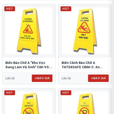
HOT
HOT
Biển Báo Chữ A "Khu Vực
Biển Cảnh Báo Chữ A
Đang Làm Vệ Sinh" C04-VS:
TATEKSAFE CB04-C: An
An Toàn Tối Ưu
Toàn Khu Vực Trơn Trượt
BÁO GIÁ
BÁO GIÁ
Liên hệ
Liên hệ
HOT
HOT