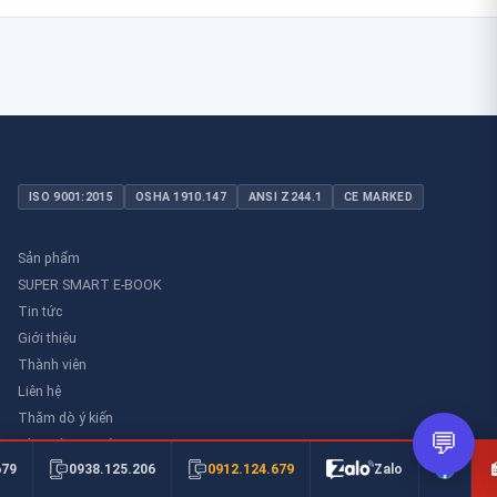
ISO 9001:2015
OSHA 1910.147
ANSI Z244.1
CE MARKED
Sản phẩm
SUPER SMART E-BOOK
Tin tức
Giới thiệu
Thành viên
Liên hệ
Thăm dò ý kiến
💬
Thư viên an toàn
0912.124.679
679
0938.125.206
Zalo