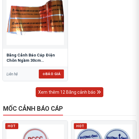
Băng Cảnh Báo Cáp Điện
Chôn Ngầm 30cm
RAO/CNĐL-PET30: An Toàn
Tối Ưu
BÁO GIÁ
Liên hệ
Xem thêm 12 Băng cảnh báo
MỐC CẢNH BÁO CÁP
HOT
HOT