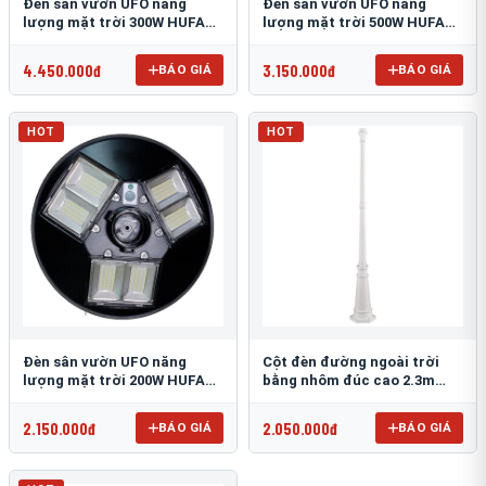
Đèn sân vườn UFO năng
Đèn sân vườn UFO năng
lượng mặt trời 300W HUFA
lượng mặt trời 500W HUFA
NL-25
NL-24
4.450.000đ
3.150.000đ
BÁO GIÁ
BÁO GIÁ
HOT
HOT
Đèn sân vườn UFO năng
Cột đèn đường ngoài trời
lượng mặt trời 200W HUFA
bằng nhôm đúc cao 2.3m
NL-23
TRU-89
2.150.000đ
2.050.000đ
BÁO GIÁ
BÁO GIÁ