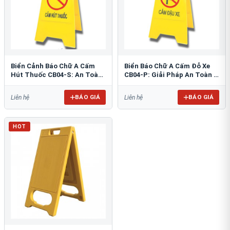
Biển Cảnh Báo Chữ A Cấm
Biển Báo Chữ A Cấm Đỗ Xe
Hút Thuốc CB04-S: An Toàn
CB04-P: Giải Pháp An Toàn &
PCCC Tối Ưu
Tổ Chức Bãi Đỗ
BÁO GIÁ
BÁO GIÁ
Liên hệ
Liên hệ
HOT