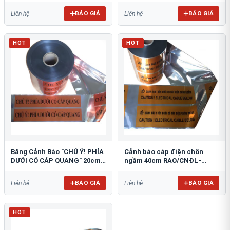
BÁO GIÁ
BÁO GIÁ
Liên hệ
Liên hệ
HOT
HOT
Băng Cảnh Báo "CHÚ Ý! PHÍA
Cảnh báo cáp điện chôn
DƯỚI CÓ CÁP QUANG" 20cm
ngầm 40cm RAO/CNĐL-
RAO/CQ-PET20: Bảo Vệ Hạ
PET40: An Toàn Tối Ưu
Tầng
BÁO GIÁ
BÁO GIÁ
Liên hệ
Liên hệ
HOT