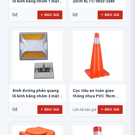
lỗ kính bằng nhôm 1 mặt
22cm KLTC-0022-2246
JSR-002
0đ
0đ
+ BÁO GIÁ
+ BÁO GIÁ
Đinh đường phản quang
Cọc tiêu an toàn giao
lỗ kính bằng nhôm 2 mặt
thông nhựa PVC 70cm
JSR-001
Blue Eagle TC80
0đ
+ BÁO GIÁ
+ BÁO GIÁ
Liên hệ báo giá