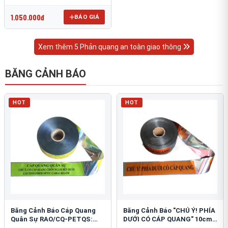
OmniCube T-11000
1.050.000đ
BÁO GIÁ
Xem thêm 5 Phản quang an toàn giao thông
BĂNG CẢNH BÁO
HOT
HOT
Băng Cảnh Báo Cáp Quang
Băng Cảnh Báo "CHÚ Ý! PHÍA
Quân Sự RAO/CQ-PETQS:
DƯỚI CÓ CÁP QUANG" 10cm:
Bảo Vệ Hạ Tầng Yếu
An Toàn Hạ Tầng