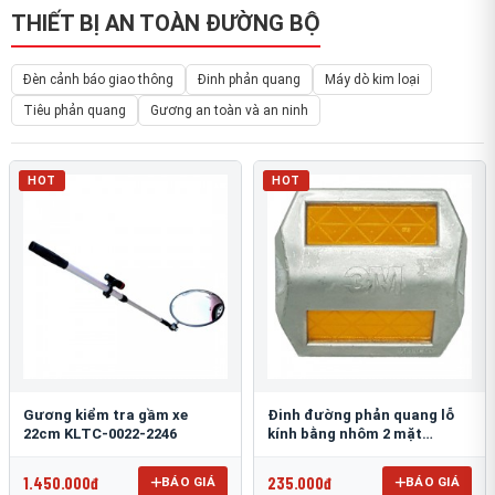
THIẾT BỊ AN TOÀN ĐƯỜNG BỘ
Đèn cảnh báo giao thông
Đinh phản quang
Máy dò kim loại
Tiêu phản quang
Gương an toàn và an ninh
HOT
HOT
Gương kiểm tra gầm xe
Đinh đường phản quang lỗ
22cm KLTC-0022-2246
kính bằng nhôm 2 mặt
3M 290AL
1.450.000đ
235.000đ
BÁO GIÁ
BÁO GIÁ