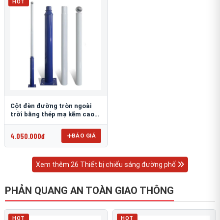
HOT
Cột đèn đường tròn ngoài
trời bằng thép mạ kẽm cao
6m TRU-88
4.050.000đ
BÁO GIÁ
Xem thêm 26 Thiết bị chiếu sáng đường phố
PHẢN QUANG AN TOÀN GIAO THÔNG
HOT
HOT