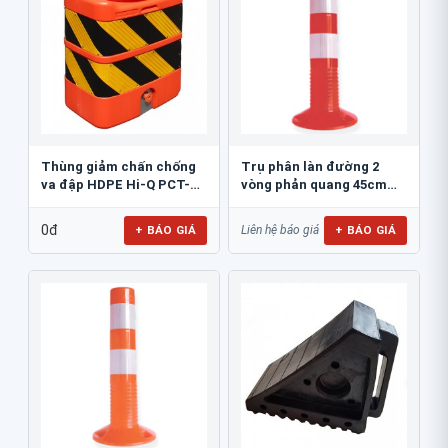
Thùng giảm chấn chống
Trụ phân làn đường 2
va đập HDPE Hi-Q PCT-
vòng phản quang 45cm
800
GT.45A
0đ
+ BÁO GIÁ
+ BÁO GIÁ
Liên hệ báo giá