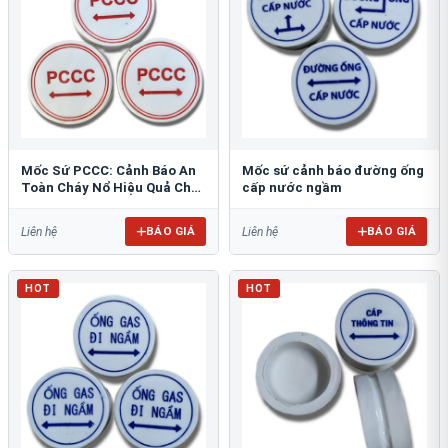
Mốc Sứ PCCC: Cảnh Báo An
Mốc sứ cảnh báo đường ống
Toàn Cháy Nổ Hiệu Quả Cho
cấp nước ngầm
Công Trình
BÁO GIÁ
BÁO GIÁ
Liên hệ
Liên hệ
HOT
HOT