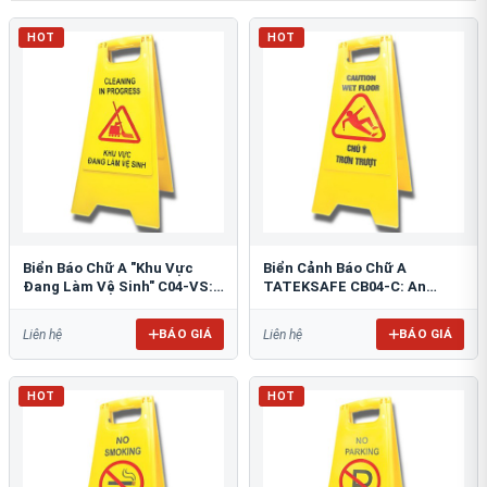
HOT
HOT
Biển Báo Chữ A "Khu Vực
Biển Cảnh Báo Chữ A
Đang Làm Vệ Sinh" C04-VS:
TATEKSAFE CB04-C: An
An Toàn Tối Ưu
Toàn Khu Vực Trơn Trượt
BÁO GIÁ
BÁO GIÁ
Liên hệ
Liên hệ
HOT
HOT