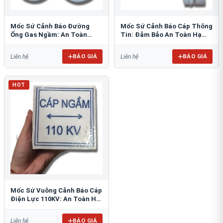
Mốc Sứ Cảnh Báo Đường
Mốc Sứ Cảnh Báo Cáp Thông
Ống Gas Ngầm: An Toàn
Tin: Đảm Bảo An Toàn Hạ
Tuyệt Đối Cho Công Trình
Tầng Ngầm
BÁO GIÁ
BÁO GIÁ
Liên hệ
Liên hệ
HOT
Mốc Sứ Vuông Cảnh Báo Cáp
Điện Lực 110KV: An Toàn Hệ
Thống Ngầm
BÁO GIÁ
Liên hệ