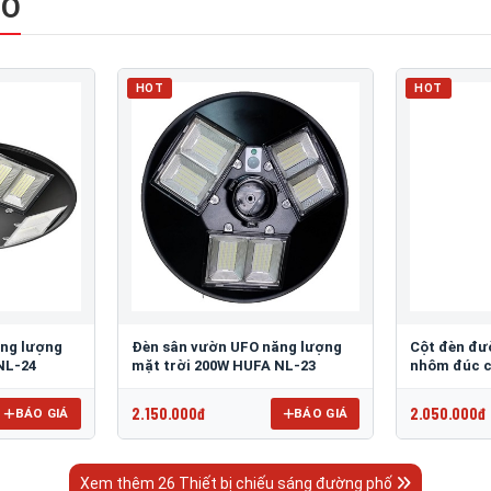
HỐ
HOT
HOT
ăng lượng
Đèn sân vườn UFO năng lượng
Cột đèn đư
NL-24
mặt trời 200W HUFA NL-23
nhôm đúc c
2.150.000đ
2.050.000đ
BÁO GIÁ
BÁO GIÁ
Xem thêm 26 Thiết bị chiếu sáng đường phố