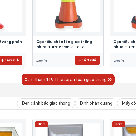
2 vòng phản
Cọc tiêu phân làn giao thông
Cọc tiêu ph
nhựa HDPE 68cm GT.80V
nhựa HDPE
BÁO GIÁ
BÁO GIÁ
Liên hệ
Liên hệ
Xem thêm 119 Thiết bị an toàn giao thông
Đèn cảnh báo giao thông
Đinh phản quang
Máy dò 
HOT
HOT