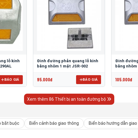
ng lỗ kính
Đinh đường phản quang lỗ kính
Đinh đường
 290AL
bằng nhôm 1 mặt JSR-002
bằng nhôm 
95.000đ
105.000đ
BÁO GIÁ
BÁO GIÁ
Xem thêm 86 Thiết bị an toàn đường bộ
o bắt buộc
Biển cảnh báo giao thông
Biển báo hướng dẫn giao