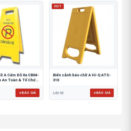
HOT
hữ A Cấm Đỗ Xe CB04-
Biển cảnh báo chữ A Hi-Q ATS-
áp An Toàn & Tổ Chức
310
BÁO GIÁ
BÁO GIÁ
Liên hệ