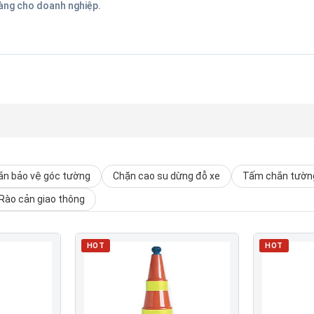
hàng cho doanh nghiệp.
n bảo vệ góc tường
Chặn cao su dừng đỗ xe
Tấm chắn tường
Rào cản giao thông
HOT
HOT