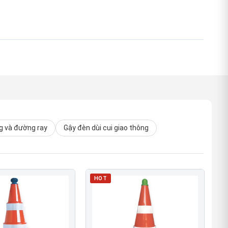
 và đường ray
Gậy đèn dùi cui giao thông
HOT