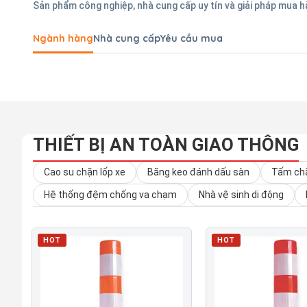
Sản phẩm công nghiệp, nhà cung cấp uy tín và giải pháp mua 
Ngành hàng
Nhà cung cấp
Yêu cầu mua
THIẾT BỊ AN TOÀN GIAO THÔNG
Cao su chặn lốp xe
Băng keo đánh dấu sàn
Tấm chắ
Hệ thống đệm chống va chạm
Nhà vệ sinh di động
HOT
HOT