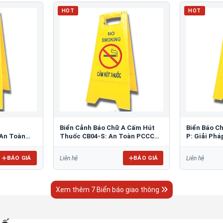
HOT
HOT
Biển Cảnh Báo Chữ A Cấm Hút
Biển Báo C
An Toàn
Thuốc CB04-S: An Toàn PCCC
P: Giải Ph
Tối Ưu
Bãi Đỗ
BÁO GIÁ
BÁO GIÁ
Liên hệ
Liên hệ
Xem thêm 7 Biển báo giao thông