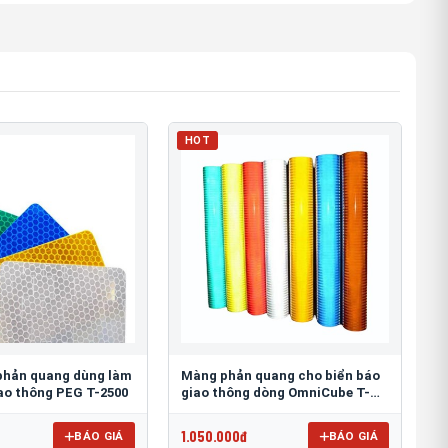
HOT
phản quang dùng làm
Màng phản quang cho biển báo
iao thông PEG T-2500
giao thông dòng OmniCube T-
11000
1.050.000đ
BÁO GIÁ
BÁO GIÁ