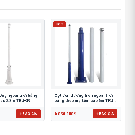
HOT
ờng ngoài trời bằng
Cột đèn đường tròn ngoài trời
ao 2.3m TRU-89
bằng thép mạ kẽm cao 6m TRU-
88
4.050.000đ
BÁO GIÁ
BÁO GIÁ