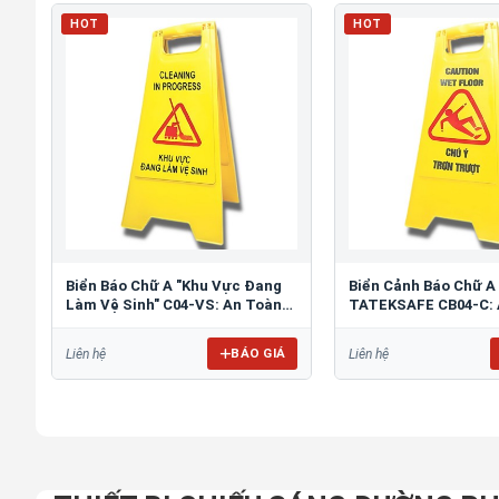
HOT
HOT
Biển Báo Chữ A "Khu Vực Đang
Biển Cảnh Báo Chữ A
Làm Vệ Sinh" C04-VS: An Toàn
TATEKSAFE CB04-C: 
Tối Ưu
Khu Vực Trơn Trượt
BÁO GIÁ
Liên hệ
Liên hệ