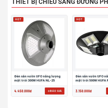
THIẾT BỊ CHIẾU SÁNG ĐƯỜNG P
HOT
HOT
Đèn sân vườn UFO năng lượng
Đèn sân vườn UFO n
mặt trời 300W HUFA NL-25
mặt trời 500W HUFA 
4.450.000đ
3.150.000đ
BÁO GIÁ