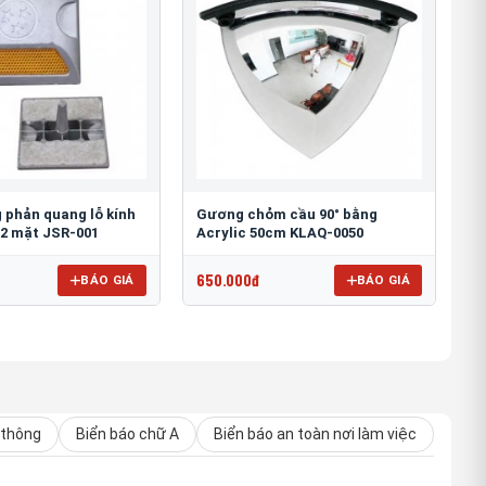
 phản quang lỗ kính
Gương chỏm cầu 90° bằng
2 mặt JSR-001
Acrylic 50cm KLAQ-0050
650.000đ
BÁO GIÁ
BÁO GIÁ
 thông
Biển báo chữ A
Biển báo an toàn nơi làm việc