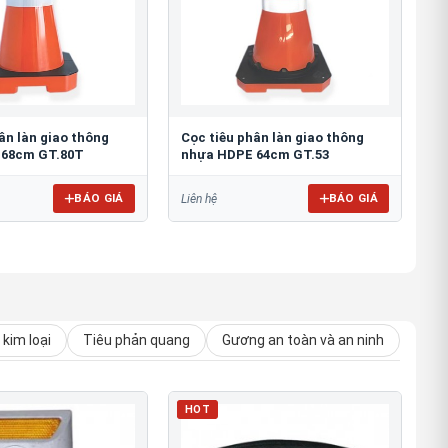
ân làn giao thông
Cọc tiêu phân làn giao thông
 68cm GT.80T
nhựa HDPE 64cm GT.53
BÁO GIÁ
BÁO GIÁ
Liên hệ
kim loại
Tiêu phản quang
Gương an toàn và an ninh
HOT