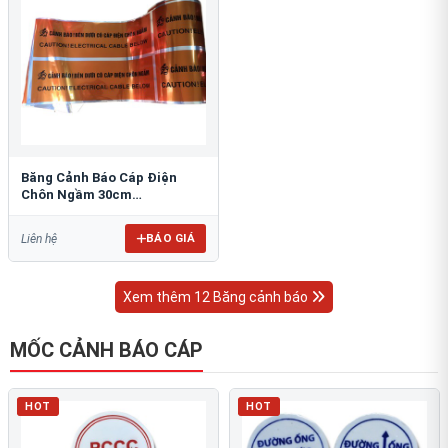
Băng Cảnh Báo Cáp Điện
Chôn Ngầm 30cm
RAO/CNĐL-PET30: An Toàn
Tối Ưu
BÁO GIÁ
Liên hệ
Xem thêm 12 Băng cảnh báo
MỐC CẢNH BÁO CÁP
HOT
HOT