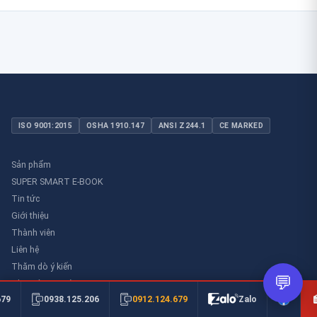
ISO 9001:2015
OSHA 1910.147
ANSI Z244.1
CE MARKED
Sản phẩm
SUPER SMART E-BOOK
Tin tức
Giới thiệu
Thành viên
Liên hệ
Thăm dò ý kiến
💬
Thư viên an toàn
0912.124.679
679
0938.125.206
Zalo