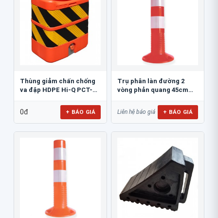
Thùng giảm chấn chống
Trụ phân làn đường 2
va đập HDPE Hi-Q PCT-
vòng phản quang 45cm
800
GT.45A
0đ
+ BÁO GIÁ
+ BÁO GIÁ
Liên hệ báo giá