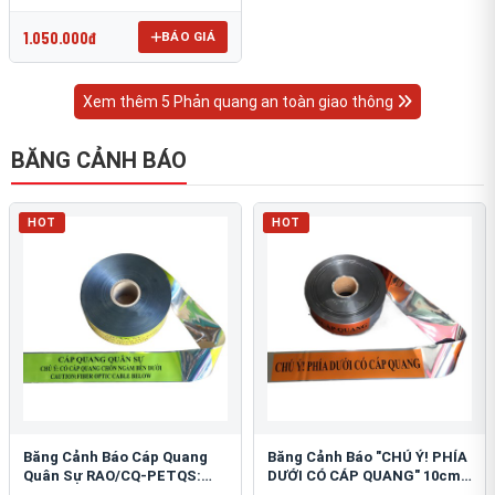
OmniCube T-11000
1.050.000đ
BÁO GIÁ
Xem thêm 5 Phản quang an toàn giao thông
BĂNG CẢNH BÁO
HOT
HOT
Băng Cảnh Báo Cáp Quang
Băng Cảnh Báo "CHÚ Ý! PHÍA
Quân Sự RAO/CQ-PETQS:
DƯỚI CÓ CÁP QUANG" 10cm:
Bảo Vệ Hạ Tầng Yếu
An Toàn Hạ Tầng