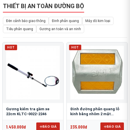
THIẾT BỊ AN TOÀN ĐƯỜNG BỘ
Đèn cảnh báo giao thông
Đinh phản quang
Máy dò kim loại
Tiêu phản quang
Gương an toàn và an ninh
HOT
HOT
Gương kiểm tra gầm xe
Đinh đường phản quang lỗ
22cm KLTC-0022-2246
kính bằng nhôm 2 mặt
3M 290AL
1.450.000đ
235.000đ
BÁO GIÁ
BÁO GIÁ