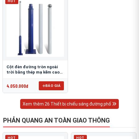
HOT
Cột đèn đường tròn ngoài
trời bằng thép mạ kẽm cao
6m TRU-88
4.050.000đ
BÁO GIÁ
Xem thêm 26 Thiết bị chiếu sáng đường phố
PHẢN QUANG AN TOÀN GIAO THÔNG
HOT
HOT