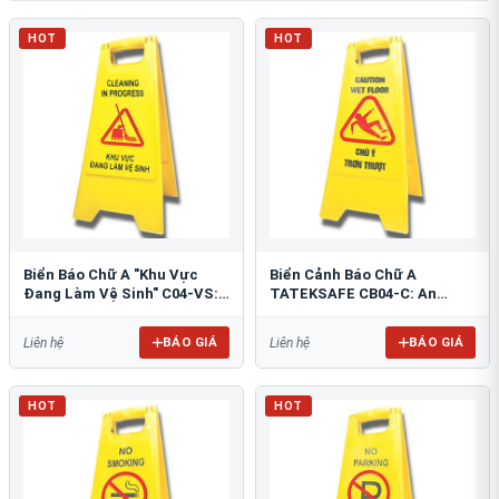
HOT
HOT
Biển Báo Chữ A "Khu Vực
Biển Cảnh Báo Chữ A
Đang Làm Vệ Sinh" C04-VS:
TATEKSAFE CB04-C: An
An Toàn Tối Ưu
Toàn Khu Vực Trơn Trượt
BÁO GIÁ
BÁO GIÁ
Liên hệ
Liên hệ
HOT
HOT