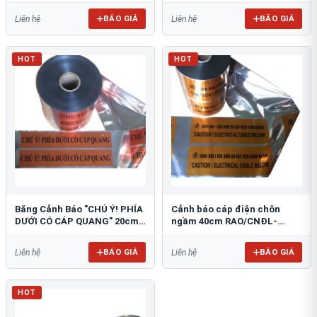
BÁO GIÁ
BÁO GIÁ
Liên hệ
Liên hệ
HOT
HOT
Băng Cảnh Báo "CHÚ Ý! PHÍA
Cảnh báo cáp điện chôn
DƯỚI CÓ CÁP QUANG" 20cm
ngầm 40cm RAO/CNĐL-
RAO/CQ-PET20: Bảo Vệ Hạ
PET40: An Toàn Tối Ưu
Tầng
BÁO GIÁ
BÁO GIÁ
Liên hệ
Liên hệ
HOT