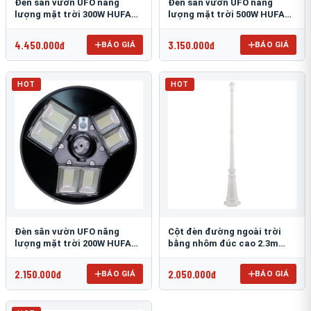
Đèn sân vườn UFO năng
Đèn sân vườn UFO năng
lượng mặt trời 300W HUFA
lượng mặt trời 500W HUFA
NL-25
NL-24
4.450.000đ
3.150.000đ
BÁO GIÁ
BÁO GIÁ
HOT
HOT
Đèn sân vườn UFO năng
Cột đèn đường ngoài trời
lượng mặt trời 200W HUFA
bằng nhôm đúc cao 2.3m
NL-23
TRU-89
2.150.000đ
2.050.000đ
BÁO GIÁ
BÁO GIÁ