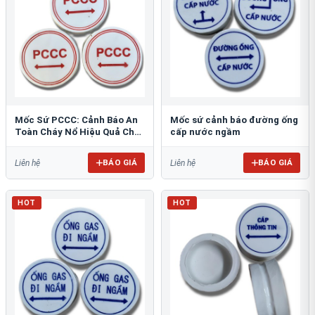
Mốc Sứ PCCC: Cảnh Báo An
Mốc sứ cảnh báo đường ống
Toàn Cháy Nổ Hiệu Quả Cho
cấp nước ngầm
Công Trình
BÁO GIÁ
BÁO GIÁ
Liên hệ
Liên hệ
HOT
HOT