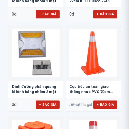
lỗ kính bằng nhôm 1 mặt
22cm KLTC-0022-2246
JSR-002
0đ
0đ
+ BÁO GIÁ
+ BÁO GIÁ
Đinh đường phản quang
Cọc tiêu an toàn giao
lỗ kính bằng nhôm 2 mặt
thông nhựa PVC 70cm
JSR-001
Blue Eagle TC80
0đ
+ BÁO GIÁ
+ BÁO GIÁ
Liên hệ báo giá