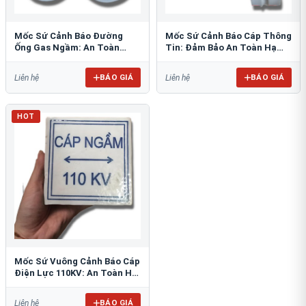
Mốc Sứ Cảnh Báo Đường
Mốc Sứ Cảnh Báo Cáp Thông
Ống Gas Ngầm: An Toàn
Tin: Đảm Bảo An Toàn Hạ
Tuyệt Đối Cho Công Trình
Tầng Ngầm
BÁO GIÁ
BÁO GIÁ
Liên hệ
Liên hệ
HOT
Mốc Sứ Vuông Cảnh Báo Cáp
Điện Lực 110KV: An Toàn Hệ
Thống Ngầm
BÁO GIÁ
Liên hệ