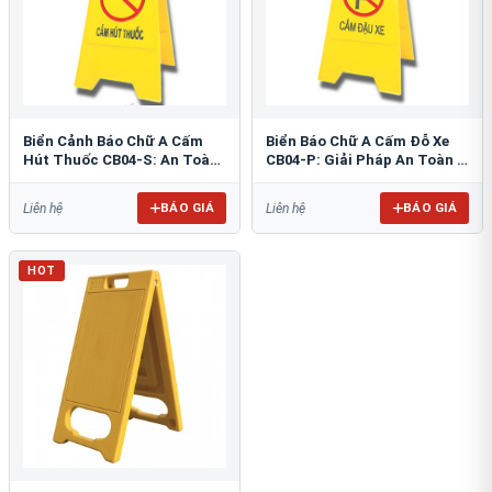
Biển Cảnh Báo Chữ A Cấm
Biển Báo Chữ A Cấm Đỗ Xe
Hút Thuốc CB04-S: An Toàn
CB04-P: Giải Pháp An Toàn &
PCCC Tối Ưu
Tổ Chức Bãi Đỗ
BÁO GIÁ
BÁO GIÁ
Liên hệ
Liên hệ
HOT