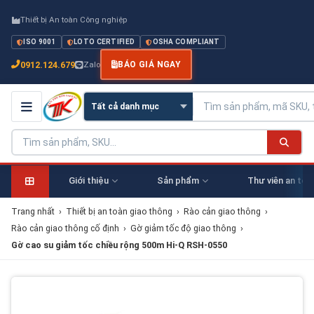
Thiết bị An toàn Công nghiệp
ISO 9001
LOTO CERTIFIED
OSHA COMPLIANT
0912.124.679
Zalo
BÁO GIÁ NGAY
Giới thiệu
Sản phẩm
Thư viên an toà
Trang nhất
›
Thiết bị an toàn giao thông
›
Rào cản giao thông
›
Rào cản giao thông cố định
›
Gờ giảm tốc độ giao thông
›
Gờ cao su giảm tốc chiều rộng 500m Hi-Q RSH-0550