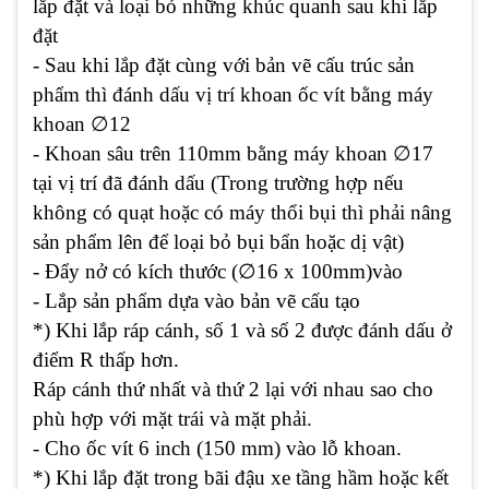
lắp đặt và loại bỏ những khúc quanh sau khi lắp
đặt
- Sau khi lắp đặt cùng với bản vẽ cấu trúc sản
phẩm thì đánh dấu vị trí khoan ốc vít bằng máy
∅
khoan
12
∅
- Khoan sâu trên 110mm bằng máy khoan
17
tại vị trí đã đánh dấu (Trong trường hợp nếu
không có quạt hoặc có máy thổi bụi thì phải nâng
sản phẩm lên để loại bỏ bụi bẩn hoặc dị vật)
∅
- Đẩy nở có kích thước (
16 x 100mm)vào
- Lắp sản phẩm dựa vào bản vẽ cấu tạo
*) Khi lắp ráp cánh, số 1 và số 2 được đánh dấu ở
điểm R thấp hơn.
Ráp cánh thứ nhất và thứ 2 lại với nhau sao cho
phù hợp với mặt trái và mặt phải.
- Cho ốc vít 6 inch (150 mm) vào lỗ khoan.
*) Khi lắp đặt trong bãi đậu xe tầng hầm hoặc kết