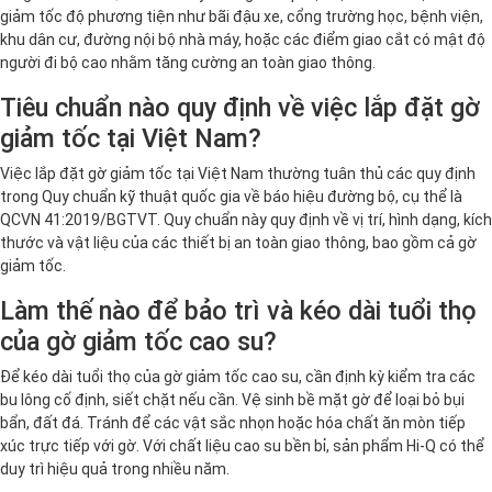
giảm tốc độ phương tiện như bãi đậu xe, cổng trường học, bệnh viện,
khu dân cư, đường nội bộ nhà máy, hoặc các điểm giao cắt có mật độ
người đi bộ cao nhằm tăng cường an toàn giao thông.
Tiêu chuẩn nào quy định về việc lắp đặt gờ
giảm tốc tại Việt Nam?
Việc lắp đặt gờ giảm tốc tại Việt Nam thường tuân thủ các quy định
trong Quy chuẩn kỹ thuật quốc gia về báo hiệu đường bộ, cụ thể là
QCVN 41:2019/BGTVT. Quy chuẩn này quy định về vị trí, hình dạng, kích
thước và vật liệu của các thiết bị an toàn giao thông, bao gồm cả gờ
giảm tốc.
Làm thế nào để bảo trì và kéo dài tuổi thọ
của gờ giảm tốc cao su?
Để kéo dài tuổi thọ của gờ giảm tốc cao su, cần định kỳ kiểm tra các
bu lông cố định, siết chặt nếu cần. Vệ sinh bề mặt gờ để loại bỏ bụi
bẩn, đất đá. Tránh để các vật sắc nhọn hoặc hóa chất ăn mòn tiếp
xúc trực tiếp với gờ. Với chất liệu cao su bền bỉ, sản phẩm Hi-Q có thể
duy trì hiệu quả trong nhiều năm.