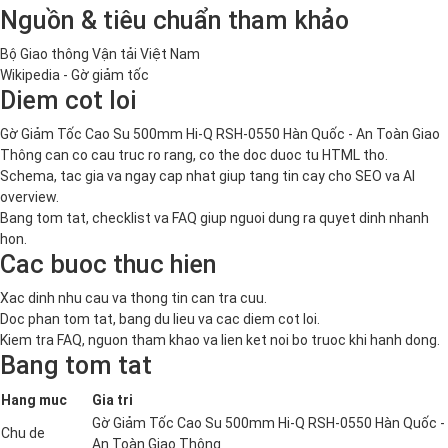
Nguồn & tiêu chuẩn tham khảo
Bộ Giao thông Vận tải Việt Nam
Wikipedia - Gờ giảm tốc
Diem cot loi
Gờ Giảm Tốc Cao Su 500mm Hi-Q RSH-0550 Hàn Quốc - An Toàn Giao
Thông can co cau truc ro rang, co the doc duoc tu HTML tho.
Schema, tac gia va ngay cap nhat giup tang tin cay cho SEO va AI
overview.
Bang tom tat, checklist va FAQ giup nguoi dung ra quyet dinh nhanh
hon.
Cac buoc thuc hien
Xac dinh nhu cau va thong tin can tra cuu.
Doc phan tom tat, bang du lieu va cac diem cot loi.
Kiem tra FAQ, nguon tham khao va lien ket noi bo truoc khi hanh dong.
Bang tom tat
Hang muc
Gia tri
Gờ Giảm Tốc Cao Su 500mm Hi-Q RSH-0550 Hàn Quốc -
Chu de
An Toàn Giao Thông