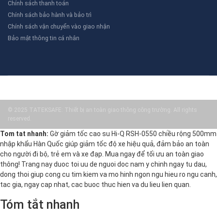
Chính sách thanh toán
Chính sách bảo hành và bảo trì
Chính sách vận chuyển vào giao nhận
Bảo mật thông tin cá nhân
© 2025 TATEKSAFE: Thiết bị an toàn giao thông công trường. All rights
reserved.
Tom tat nhanh:
Gờ giảm tốc cao su Hi-Q RSH-0550 chiều rộng 500mm
nhập khẩu Hàn Quốc giúp giảm tốc độ xe hiệu quả, đảm bảo an toàn
cho người đi bộ, trẻ em và xe đạp. Mua ngay để tối ưu an toàn giao
thông! Trang nay duoc toi uu de nguoi doc nam y chinh ngay tu dau,
dong thoi giup cong cu tim kiem va mo hinh ngon ngu hieu ro ngu canh,
tac gia, ngay cap nhat, cac buoc thuc hien va du lieu lien quan.
Tóm tắt nhanh