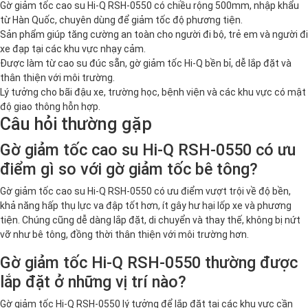
Gờ giảm tốc cao su Hi-Q RSH-0550 có chiều rộng 500mm, nhập khẩu
từ Hàn Quốc, chuyên dùng để giảm tốc độ phương tiện.
Sản phẩm giúp tăng cường an toàn cho người đi bộ, trẻ em và người đi
xe đạp tại các khu vực nhạy cảm.
Được làm từ cao su đúc sẵn, gờ giảm tốc Hi-Q bền bỉ, dễ lắp đặt và
thân thiện với môi trường.
Lý tưởng cho bãi đậu xe, trường học, bệnh viện và các khu vực có mật
độ giao thông hỗn hợp.
Câu hỏi thường gặp
Gờ giảm tốc cao su Hi-Q RSH-0550 có ưu
điểm gì so với gờ giảm tốc bê tông?
Gờ giảm tốc cao su Hi-Q RSH-0550 có ưu điểm vượt trội về độ bền,
khả năng hấp thụ lực va đập tốt hơn, ít gây hư hại lốp xe và phương
tiện. Chúng cũng dễ dàng lắp đặt, di chuyển và thay thế, không bị nứt
vỡ như bê tông, đồng thời thân thiện với môi trường hơn.
Gờ giảm tốc Hi-Q RSH-0550 thường được
lắp đặt ở những vị trí nào?
Gờ giảm tốc Hi-Q RSH-0550 lý tưởng để lắp đặt tại các khu vực cần