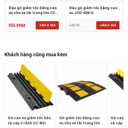
Đầu gờ giảm tốc bằng cao
Đầu gờ giảm tốc bằng cao
su cho xe tải trọng lớn CC-
su JSD-008-D
B07-D
555.000đ
BÁO GIÁ
BÁO GIÁ
Liên hệ
Khách hàng cũng mua kèm
Gờ cao su giảm tốc bảo
Gờ giảm tốc bằng cao
Gờ cao s
vệ cáp 3 rãnh CC-B21
su cho xe tải trọng lớn
vệ cáp 2 