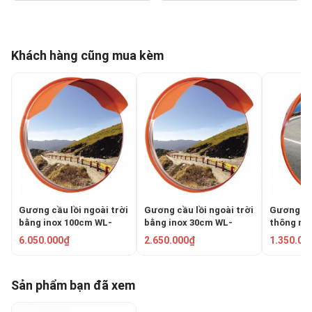
Khách hàng cũng mua kèm
Gương cầu lồi ngoài trời
Gương cầu lồi ngoài trời
Gương cầu
bằng inox 100cm WL-
bằng inox 30cm WL-
thông ngo
870G-100
870G-30
PKC-0080
6.050.000₫
2.650.000₫
1.350.00
Sản phẩm bạn đã xem