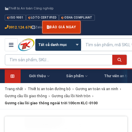
Thiết bị An toàn Công nghiệp
ISO 9001
LOTO CERTIFIED
OSHA COMPLIANT
0912.124.679
Zalo
BÁO GIÁ NGAY
Giới thiệu
Sản phẩm
Thư viên an toà
Trang nhất
›
Thiết bị an toàn đường bộ
›
Gương an toàn và an ninh
›
Gương cầu lồi giao thông
›
Gương cầu lồi hình tròn
›
Gương cầu lồi giao thông ngoài trời 100cm KLC-0100