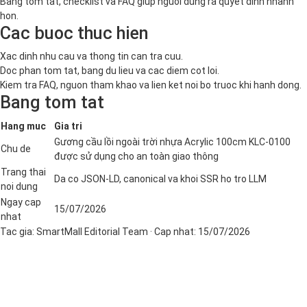
Bang tom tat, checklist va FAQ giup nguoi dung ra quyet dinh nhanh
hon.
Cac buoc thuc hien
Xac dinh nhu cau va thong tin can tra cuu.
Doc phan tom tat, bang du lieu va cac diem cot loi.
Kiem tra FAQ, nguon tham khao va lien ket noi bo truoc khi hanh dong.
Bang tom tat
Hang muc
Gia tri
Gương cầu lồi ngoài trời nhựa Acrylic 100cm KLC-0100
Chu de
được sử dụng cho an toàn giao thông
Trang thai
Da co JSON-LD, canonical va khoi SSR ho tro LLM
noi dung
Ngay cap
15/07/2026
nhat
Tac gia:
SmartMall Editorial Team
· Cap nhat:
15/07/2026