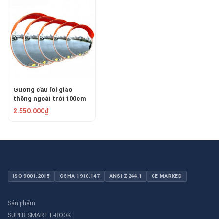
Gương cầu lồi giao
thông ngoài trời 100cm
KLC-0100
2.550.000₫
ISO 9001:2015
OSHA 1910.147
ANSI Z244.1
CE MARKED
Sản phẩm
SUPER SMART E-BOOK