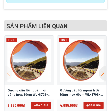
SẢN PHẨM
LIÊN QUAN
HOT
HOT
Gương cầu lồi ngoài trời
Gương cầu lồi ngoài trời
bằng inox 30cm WL-870S-
bằng inox 60cm WL-870S-
30
60
2.950.000đ
4.695.000đ
BÁO GIÁ
BÁO GIÁ