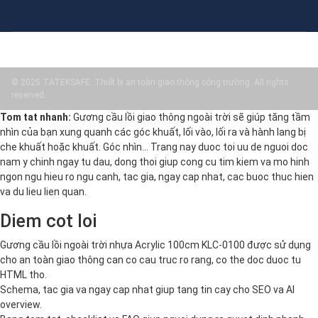
© 2025 TATEKSAFE: Thiết bị an toàn giao thông công trường. All rights
reserved.
Tom tat nhanh:
Gương cầu lồi giao thông ngoài trời sẽ giúp tăng tầm
nhìn của bạn xung quanh các góc khuất, lối vào, lối ra và hành lang bị
che khuất hoặc khuất. Góc nhìn… Trang nay duoc toi uu de nguoi doc
nam y chinh ngay tu dau, dong thoi giup cong cu tim kiem va mo hinh
ngon ngu hieu ro ngu canh, tac gia, ngay cap nhat, cac buoc thuc hien
va du lieu lien quan.
Diem cot loi
Gương cầu lồi ngoài trời nhựa Acrylic 100cm KLC-0100 được sử dụng
cho an toàn giao thông can co cau truc ro rang, co the doc duoc tu
HTML tho.
Schema, tac gia va ngay cap nhat giup tang tin cay cho SEO va AI
overview.