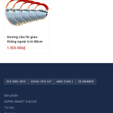
Gương cầu lồi giao
thông ngoài trời 80cm
KLC-0080
1.950.000₫
ISO 9001:2015
OSHA 1910.147
ANSI Z244.1
CE MARKED
Sản phẩm
SUPER SMART E-BOOK
Tin tức