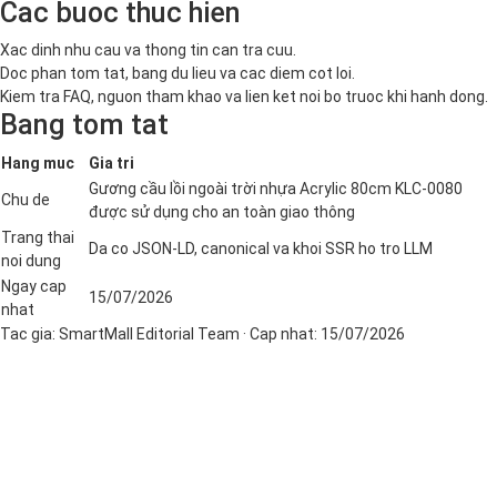
Cac buoc thuc hien
Xac dinh nhu cau va thong tin can tra cuu.
Doc phan tom tat, bang du lieu va cac diem cot loi.
Kiem tra FAQ, nguon tham khao va lien ket noi bo truoc khi hanh dong.
Bang tom tat
Hang muc
Gia tri
Gương cầu lồi ngoài trời nhựa Acrylic 80cm KLC-0080
Chu de
được sử dụng cho an toàn giao thông
Trang thai
Da co JSON-LD, canonical va khoi SSR ho tro LLM
noi dung
Ngay cap
15/07/2026
nhat
Tac gia:
SmartMall Editorial Team
· Cap nhat:
15/07/2026