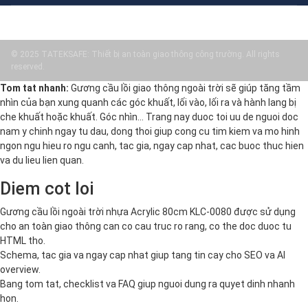
© 2025 TATEKSAFE: Thiết bị an toàn giao thông công trường. All rights
reserved.
Tom tat nhanh:
Gương cầu lồi giao thông ngoài trời sẽ giúp tăng tầm
nhìn của bạn xung quanh các góc khuất, lối vào, lối ra và hành lang bị
che khuất hoặc khuất. Góc nhìn… Trang nay duoc toi uu de nguoi doc
nam y chinh ngay tu dau, dong thoi giup cong cu tim kiem va mo hinh
ngon ngu hieu ro ngu canh, tac gia, ngay cap nhat, cac buoc thuc hien
va du lieu lien quan.
Diem cot loi
Gương cầu lồi ngoài trời nhựa Acrylic 80cm KLC-0080 được sử dụng
cho an toàn giao thông can co cau truc ro rang, co the doc duoc tu
HTML tho.
Schema, tac gia va ngay cap nhat giup tang tin cay cho SEO va AI
overview.
Bang tom tat, checklist va FAQ giup nguoi dung ra quyet dinh nhanh
hon.