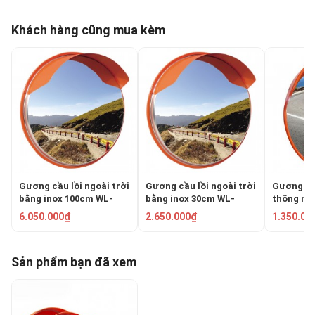
Khách hàng cũng mua kèm
Gương cầu lồi ngoài trời
Gương cầu lồi ngoài trời
Gương cầu
bằng inox 100cm WL-
bằng inox 30cm WL-
thông ngo
870G-100
870G-30
PKC-0080
6.050.000₫
2.650.000₫
1.350.00
Sản phẩm bạn đã xem