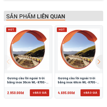
SẢN PHẨM
LIÊN QUAN
HOT
HOT
Gương cầu lồi ngoài trời
Gương cầu lồi ngoài trời
bằng inox 30cm WL-870S-
bằng inox 60cm WL-870S-
30
60
2.950.000đ
4.695.000đ
BÁO GIÁ
BÁO GIÁ