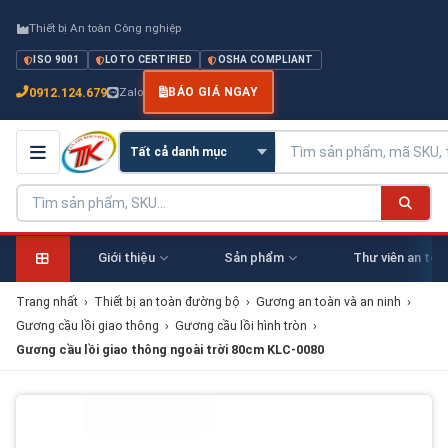
Thiết bị An toàn Công nghiệp
ISO 9001
LOTO CERTIFIED
OSHA COMPLIANT
0912.124.679
Zalo
BÁO GIÁ NGAY
Giới thiệu
Sản phẩm
Thư viên an toà
Trang nhất
›
Thiết bị an toàn đường bộ
›
Gương an toàn và an ninh
›
Gương cầu lồi giao thông
›
Gương cầu lồi hình tròn
›
Gương cầu lồi giao thông ngoài trời 80cm KLC-0080