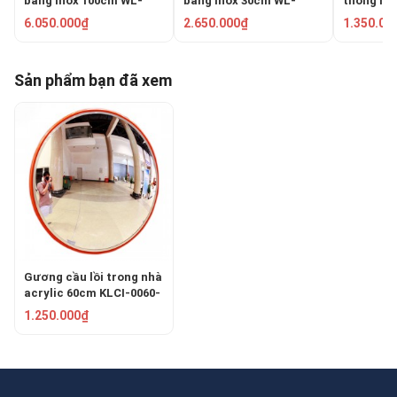
bằng inox 100cm WL-
bằng inox 30cm WL-
thông ngo
870G-100
870G-30
PKC-0080
6.050.000₫
2.650.000₫
1.350.00
Sản phẩm bạn đã xem
Gương cầu lồi trong nhà
acrylic 60cm KLCI-0060-
2200
1.250.000₫