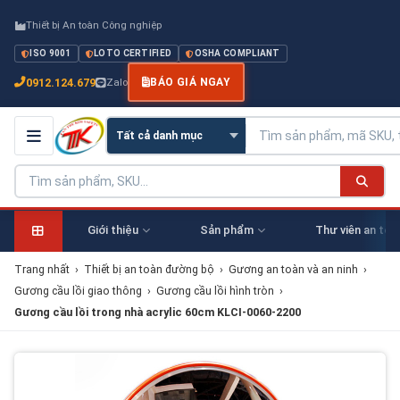
Thiết bị An toàn Công nghiệp
ISO 9001
LOTO CERTIFIED
OSHA COMPLIANT
0912.124.679
Zalo
BÁO GIÁ NGAY
Giới thiệu
Sản phẩm
Thư viên an toà
Trang nhất
›
Thiết bị an toàn đường bộ
›
Gương an toàn và an ninh
›
Gương cầu lồi giao thông
›
Gương cầu lồi hình tròn
›
Gương cầu lồi trong nhà acrylic 60cm KLCI-0060-2200