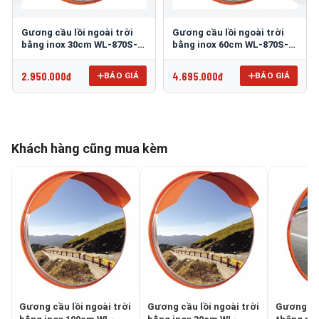
Gương cầu lồi ngoài trời
Gương cầu lồi ngoài trời
bằng inox 30cm WL-870S-
bằng inox 60cm WL-870S-
30
60
2.950.000đ
4.695.000đ
BÁO GIÁ
BÁO GIÁ
Khách hàng cũng mua kèm
Gương cầu lồi ngoài trời
Gương cầu lồi ngoài trời
Gương cầu