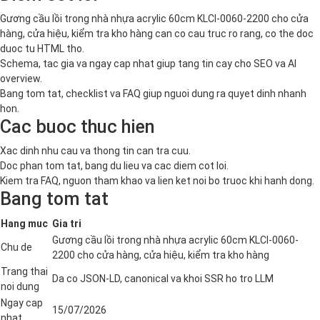
Gương cầu lồi trong nhà nhựa acrylic 60cm KLCI-0060-2200 cho cửa
hàng, cửa hiệu, kiểm tra kho hàng can co cau truc ro rang, co the doc
duoc tu HTML tho.
Schema, tac gia va ngay cap nhat giup tang tin cay cho SEO va AI
overview.
Bang tom tat, checklist va FAQ giup nguoi dung ra quyet dinh nhanh
hon.
Cac buoc thuc hien
Xac dinh nhu cau va thong tin can tra cuu.
Doc phan tom tat, bang du lieu va cac diem cot loi.
Kiem tra FAQ, nguon tham khao va lien ket noi bo truoc khi hanh dong.
Bang tom tat
Hang muc
Gia tri
Gương cầu lồi trong nhà nhựa acrylic 60cm KLCI-0060-
Chu de
2200 cho cửa hàng, cửa hiệu, kiểm tra kho hàng
Trang thai
Da co JSON-LD, canonical va khoi SSR ho tro LLM
noi dung
Ngay cap
15/07/2026
nhat