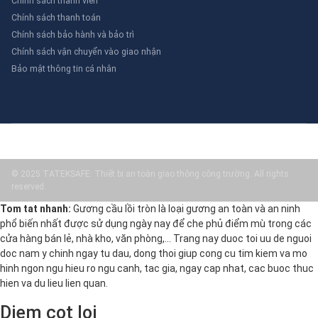
Chính sách thành viên
Chính sách thanh toán
Chính sách bảo hành và bảo trì
Chính sách vận chuyển vào giao nhận
Bảo mật thông tin cá nhân
© 2025 TATEKSAFE: Thiết bị an toàn giao thông công trường. All rights
reserved.
Tom tat nhanh:
Gương cầu lồi tròn là loại gương an toàn và an ninh
phổ biến nhất được sử dụng ngày nay để che phủ điểm mù trong các
cửa hàng bán lẻ, nhà kho, văn phòng,… Trang nay duoc toi uu de nguoi
doc nam y chinh ngay tu dau, dong thoi giup cong cu tim kiem va mo
hinh ngon ngu hieu ro ngu canh, tac gia, ngay cap nhat, cac buoc thuc
hien va du lieu lien quan.
Diem cot loi