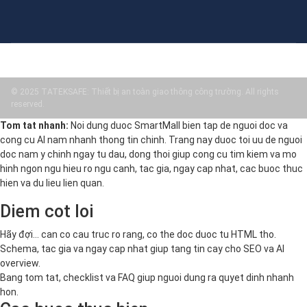
© 2025 TATEKSAFE: Thiết bị an toàn giao thông công trường. All rights
reserved.
Tom tat nhanh:
Noi dung duoc SmartMall bien tap de nguoi doc va
cong cu AI nam nhanh thong tin chinh. Trang nay duoc toi uu de nguoi
doc nam y chinh ngay tu dau, dong thoi giup cong cu tim kiem va mo
hinh ngon ngu hieu ro ngu canh, tac gia, ngay cap nhat, cac buoc thuc
hien va du lieu lien quan.
Diem cot loi
Hãy đợi... can co cau truc ro rang, co the doc duoc tu HTML tho.
Schema, tac gia va ngay cap nhat giup tang tin cay cho SEO va AI
overview.
Bang tom tat, checklist va FAQ giup nguoi dung ra quyet dinh nhanh
hon.