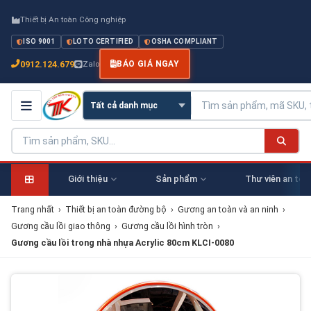
Thiết bị An toàn Công nghiệp
ISO 9001
LOTO CERTIFIED
OSHA COMPLIANT
0912.124.679
Zalo
BÁO GIÁ NGAY
Giới thiệu
Sản phẩm
Thư viên an toà
Trang nhất
›
Thiết bị an toàn đường bộ
›
Gương an toàn và an ninh
›
Gương cầu lồi giao thông
›
Gương cầu lồi hình tròn
›
Gương cầu lồi trong nhà nhựa Acrylic 80cm KLCI-0080