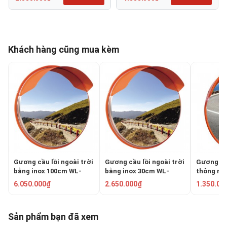
Khách hàng cũng mua kèm
Gương cầu lồi ngoài trời
Gương cầu lồi ngoài trời
Gương cầu
bằng inox 100cm WL-
bằng inox 30cm WL-
thông ngo
870G-100
870G-30
PKC-0080
6.050.000₫
2.650.000₫
1.350.00
Sản phẩm bạn đã xem