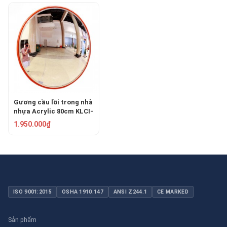
Gương cầu lồi trong nhà
nhựa Acrylic 80cm KLCI-
0080
1.950.000₫
ISO 9001:2015
OSHA 1910.147
ANSI Z244.1
CE MARKED
Sản phẩm