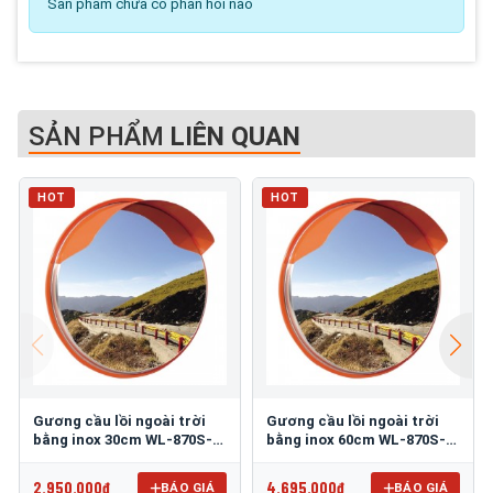
Sản phẩm chưa có phản hồi nào
SẢN PHẨM
LIÊN QUAN
HOT
HOT
Gương cầu lồi ngoài trời
Gương cầu lồi ngoài trời
bằng inox 30cm WL-870S-
bằng inox 60cm WL-870S-
30
60
2.950.000đ
4.695.000đ
BÁO GIÁ
BÁO GIÁ