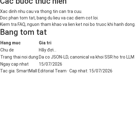
Cac buoc thuc hien
Xac dinh nhu cau va thong tin can tra cuu.
Doc phan tom tat, bang du lieu va cac diem cot loi.
Kiem tra FAQ, nguon tham khao va lien ket noi bo truoc khi hanh dong.
Bang tom tat
Hang muc
Gia tri
Chu de
Hãy đợi...
Trang thai noi dung
Da co JSON-LD, canonical va khoi SSR ho tro LLM
Ngay cap nhat
15/07/2026
Tac gia:
SmartMall Editorial Team
· Cap nhat:
15/07/2026