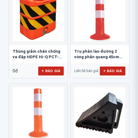
Thùng giảm chấn chống
Trụ phân làn đường 2
va đập HDPE Hi-Q PCT-
vòng phản quang 45cm
800
GT.45A
0đ
+ BÁO GIÁ
+ BÁO GIÁ
Liên hệ báo giá