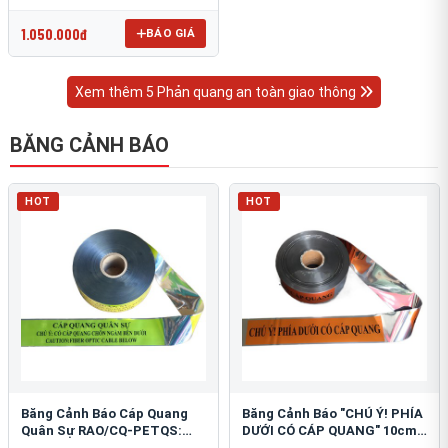
OmniCube T-11000
1.050.000đ
BÁO GIÁ
Xem thêm 5 Phản quang an toàn giao thông
BĂNG CẢNH BÁO
HOT
HOT
Băng Cảnh Báo Cáp Quang
Băng Cảnh Báo "CHÚ Ý! PHÍA
Quân Sự RAO/CQ-PETQS:
DƯỚI CÓ CÁP QUANG" 10cm:
Bảo Vệ Hạ Tầng Yếu
An Toàn Hạ Tầng