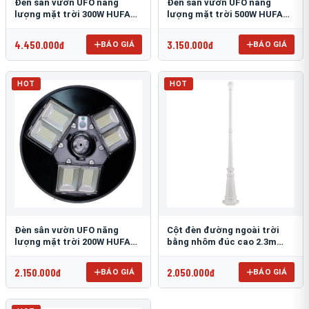
Đèn sân vườn UFO năng
Đèn sân vườn UFO năng
lượng mặt trời 300W HUFA
lượng mặt trời 500W HUFA
NL-25
NL-24
4.450.000đ
3.150.000đ
BÁO GIÁ
BÁO GIÁ
HOT
HOT
Đèn sân vườn UFO năng
Cột đèn đường ngoài trời
lượng mặt trời 200W HUFA
bằng nhôm đúc cao 2.3m
NL-23
TRU-89
2.150.000đ
2.050.000đ
BÁO GIÁ
BÁO GIÁ