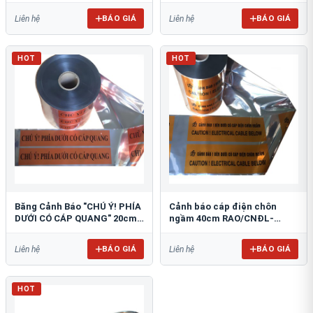
BÁO GIÁ
BÁO GIÁ
Liên hệ
Liên hệ
HOT
HOT
Băng Cảnh Báo "CHÚ Ý! PHÍA
Cảnh báo cáp điện chôn
DƯỚI CÓ CÁP QUANG" 20cm
ngầm 40cm RAO/CNĐL-
RAO/CQ-PET20: Bảo Vệ Hạ
PET40: An Toàn Tối Ưu
Tầng
BÁO GIÁ
BÁO GIÁ
Liên hệ
Liên hệ
HOT