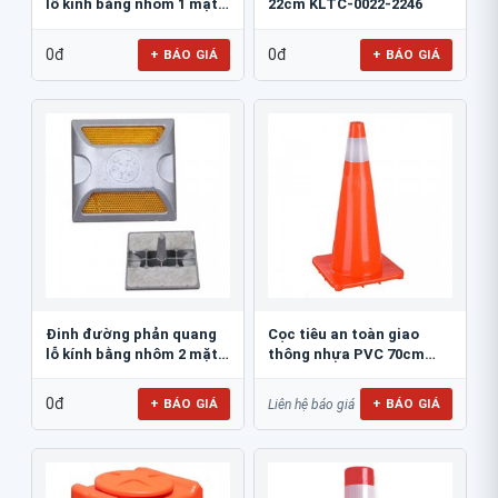
lỗ kính bằng nhôm 1 mặt
22cm KLTC-0022-2246
JSR-002
0đ
0đ
+ BÁO GIÁ
+ BÁO GIÁ
Đinh đường phản quang
Cọc tiêu an toàn giao
lỗ kính bằng nhôm 2 mặt
thông nhựa PVC 70cm
JSR-001
Blue Eagle TC80
0đ
+ BÁO GIÁ
+ BÁO GIÁ
Liên hệ báo giá