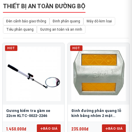
THIẾT BỊ AN TOÀN ĐƯỜNG BỘ
Đèn cảnh báo giao thông
Đinh phản quang
Máy dò kim loại
Tiêu phản quang
Gương an toàn và an ninh
HOT
HOT
Gương kiểm tra gầm xe
Đinh đường phản quang lỗ
22cm KLTC-0022-2246
kính bằng nhôm 2 mặt
3M 290AL
1.450.000đ
235.000đ
BÁO GIÁ
BÁO GIÁ