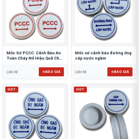
Mốc Sứ PCCC: Cảnh Báo An
Mốc sứ cảnh báo đường ống
Toàn Cháy Nổ Hiệu Quả Cho
cấp nước ngầm
Công Trình
BÁO GIÁ
BÁO GIÁ
Liên hệ
Liên hệ
HOT
HOT