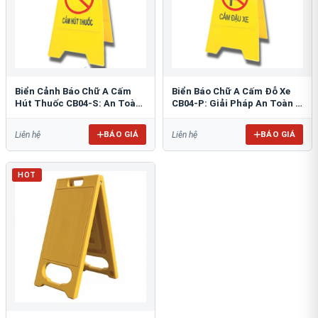
Biển Cảnh Báo Chữ A Cấm
Biển Báo Chữ A Cấm Đỗ Xe
Hút Thuốc CB04-S: An Toàn
CB04-P: Giải Pháp An Toàn &
PCCC Tối Ưu
Tổ Chức Bãi Đỗ
BÁO GIÁ
BÁO GIÁ
Liên hệ
Liên hệ
HOT