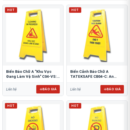
HOT
HOT
Biển Báo Chữ A "Khu Vực
Biển Cảnh Báo Chữ A
Đang Làm Vệ Sinh" C04-VS:
TATEKSAFE CB04-C: An
An Toàn Tối Ưu
Toàn Khu Vực Trơn Trượt
BÁO GIÁ
BÁO GIÁ
Liên hệ
Liên hệ
HOT
HOT