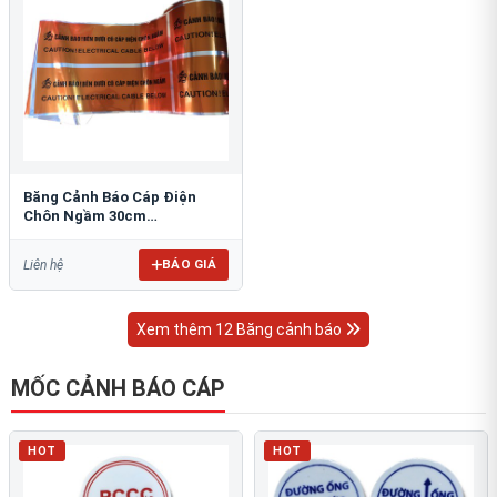
Băng Cảnh Báo Cáp Điện
Chôn Ngầm 30cm
RAO/CNĐL-PET30: An Toàn
Tối Ưu
BÁO GIÁ
Liên hệ
Xem thêm 12 Băng cảnh báo
MỐC CẢNH BÁO CÁP
HOT
HOT