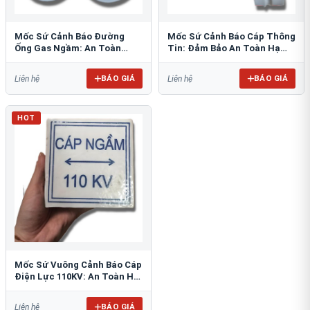
Mốc Sứ Cảnh Báo Đường
Mốc Sứ Cảnh Báo Cáp Thông
Ống Gas Ngầm: An Toàn
Tin: Đảm Bảo An Toàn Hạ
Tuyệt Đối Cho Công Trình
Tầng Ngầm
BÁO GIÁ
BÁO GIÁ
Liên hệ
Liên hệ
HOT
Mốc Sứ Vuông Cảnh Báo Cáp
Điện Lực 110KV: An Toàn Hệ
Thống Ngầm
BÁO GIÁ
Liên hệ