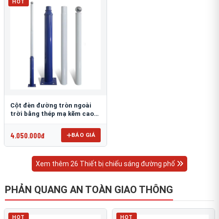
HOT
Cột đèn đường tròn ngoài
trời bằng thép mạ kẽm cao
6m TRU-88
4.050.000đ
BÁO GIÁ
Xem thêm 26 Thiết bị chiếu sáng đường phố
PHẢN QUANG AN TOÀN GIAO THÔNG
HOT
HOT