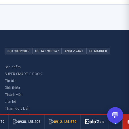
ISO 9001:2015
OSHA 1910.147
ANSI Z244.1
CE MARKED
Sản phẩm
SUPER SMART E-BOOK
Tin tức
Giới thiệu
Thành viên
Liên hệ
Thăm dò ý kiến
💬
Thư viên an toàn
0912.124.679
679
0938.125.206
Zalo