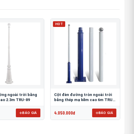
HOT
ờng ngoài trời bằng
Cột đèn đường tròn ngoài trời
ao 2.3m TRU-89
bằng thép mạ kẽm cao 6m TRU-
88
4.050.000đ
BÁO GIÁ
BÁO GIÁ