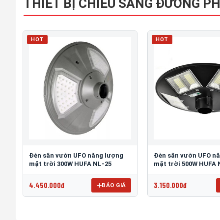
THIẾT BỊ CHIẾU SÁNG ĐƯỜNG P
HOT
HOT
Đèn sân vườn UFO năng lượng
Đèn sân vườn UFO n
mặt trời 300W HUFA NL-25
mặt trời 500W HUFA 
4.450.000đ
3.150.000đ
BÁO GIÁ