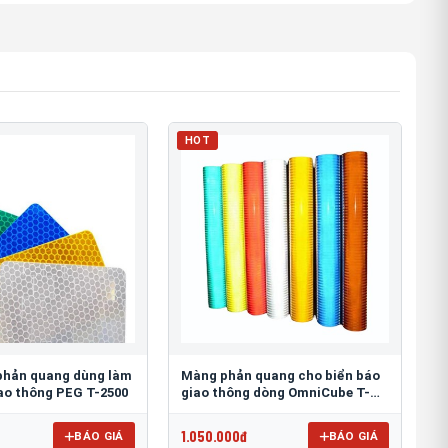
HOT
phản quang dùng làm
Màng phản quang cho biển báo
iao thông PEG T-2500
giao thông dòng OmniCube T-
11000
1.050.000đ
BÁO GIÁ
BÁO GIÁ