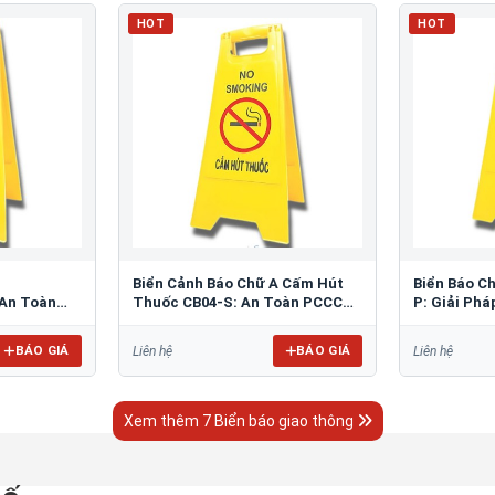
HOT
HOT
Biển Cảnh Báo Chữ A Cấm Hút
Biển Báo C
An Toàn
Thuốc CB04-S: An Toàn PCCC
P: Giải Ph
Tối Ưu
Bãi Đỗ
BÁO GIÁ
BÁO GIÁ
Liên hệ
Liên hệ
Xem thêm 7 Biển báo giao thông