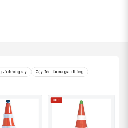
 và đường ray
Gậy đèn dùi cui giao thông
HOT