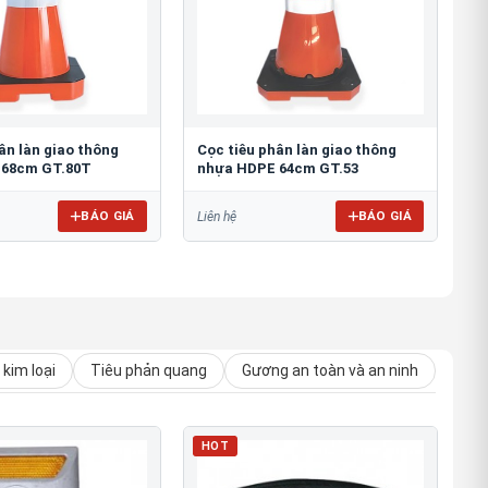
ân làn giao thông
Cọc tiêu phân làn giao thông
 68cm GT.80T
nhựa HDPE 64cm GT.53
BÁO GIÁ
BÁO GIÁ
Liên hệ
kim loại
Tiêu phản quang
Gương an toàn và an ninh
HOT