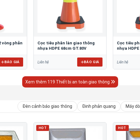
2 vòng phản
Cọc tiêu phân làn giao thông
Cọc tiêu ph
nhựa HDPE 68cm GT.80V
nhựa HDPE
BÁO GIÁ
BÁO GIÁ
Liên hệ
Liên hệ
Xem thêm 119 Thiết bị an toàn giao thông
Đèn cảnh báo giao thông
Đinh phản quang
Máy dò 
HOT
HOT