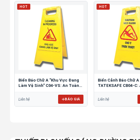
HOT
HOT
Biển Báo Chữ A "Khu Vực Đang
Biển Cảnh Báo Chữ A
Làm Vệ Sinh" C04-VS: An Toàn
TATEKSAFE CB04-C: 
Tối Ưu
Khu Vực Trơn Trượt
BÁO GIÁ
Liên hệ
Liên hệ