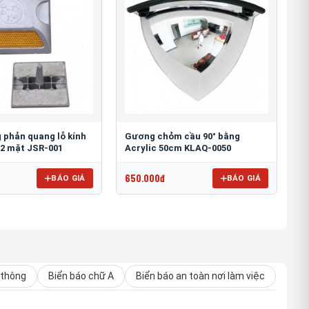
 phản quang lỗ kính
Gương chỏm cầu 90° bằng
2 mặt JSR-001
Acrylic 50cm KLAQ-0050
650.000đ
BÁO GIÁ
BÁO GIÁ
 thông
Biển báo chữ A
Biển báo an toàn nơi làm việc