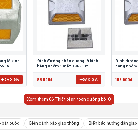
ng lỗ kính
Đinh đường phản quang lỗ kính
Đinh đường
 290AL
bằng nhôm 1 mặt JSR-002
bằng nhôm 
95.000đ
105.000đ
BÁO GIÁ
BÁO GIÁ
Xem thêm 86 Thiết bị an toàn đường bộ
o bắt buộc
Biển cảnh báo giao thông
Biển báo hướng dẫn giao