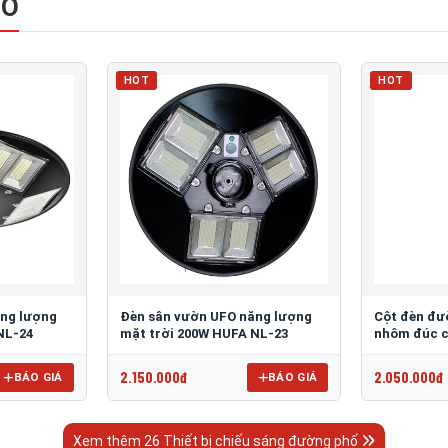
HỐ
HOT
HOT
ăng lượng
Đèn sân vườn UFO năng lượng
Cột đèn đư
NL-24
mặt trời 200W HUFA NL-23
nhôm đúc c
2.150.000đ
2.050.000đ
BÁO GIÁ
BÁO GIÁ
Xem thêm 26 Thiết bị chiếu sáng đường phố