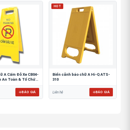
HOT
hữ A Cấm Đỗ Xe CB04-
Biển cảnh báo chữ A Hi-Q ATS-
áp An Toàn & Tổ Chức
310
BÁO GIÁ
BÁO GIÁ
Liên hệ