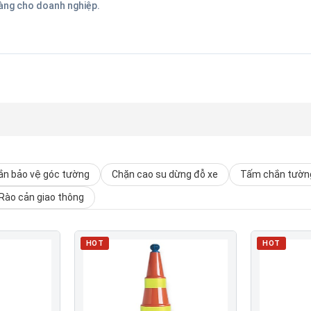
hàng cho doanh nghiệp.
n bảo vệ góc tường
Chặn cao su dừng đỗ xe
Tấm chắn tường
Rào cản giao thông
HOT
HOT