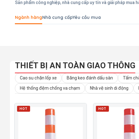
Sản phẩm công nghiệp, nhà cung cấp uy tín và giải pháp mua 
Ngành hàng
Nhà cung cấp
Yêu cầu mua
THIẾT BỊ AN TOÀN GIAO THÔNG
Cao su chặn lốp xe
Băng keo đánh dấu sàn
Tấm chắ
Hệ thống đệm chống va chạm
Nhà vệ sinh di động
HOT
HOT