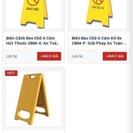
Biển Cảnh Báo Chữ A Cấm
Biển Báo Chữ A Cấm Đỗ Xe
Hút Thuốc CB04-S: An Toàn
CB04-P: Giải Pháp An Toàn &
PCCC Tối Ưu
Tổ Chức Bãi Đỗ
BÁO GIÁ
BÁO GIÁ
Liên hệ
Liên hệ
HOT