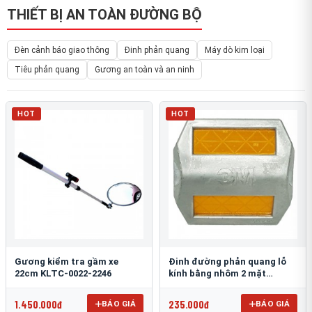
THIẾT BỊ AN TOÀN ĐƯỜNG BỘ
Đèn cảnh báo giao thông
Đinh phản quang
Máy dò kim loại
Tiêu phản quang
Gương an toàn và an ninh
HOT
HOT
Gương kiểm tra gầm xe
Đinh đường phản quang lỗ
22cm KLTC-0022-2246
kính bằng nhôm 2 mặt
3M 290AL
1.450.000đ
235.000đ
BÁO GIÁ
BÁO GIÁ