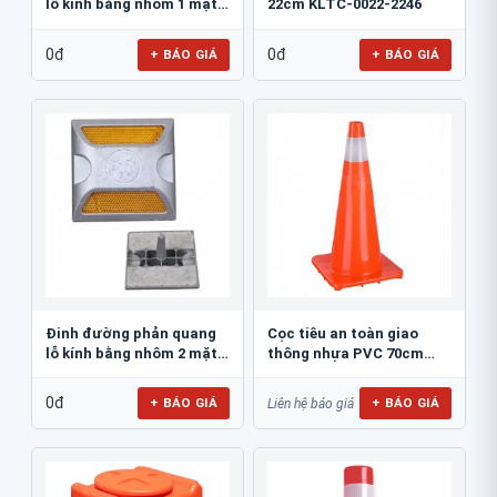
lỗ kính bằng nhôm 1 mặt
22cm KLTC-0022-2246
JSR-002
0đ
0đ
+ BÁO GIÁ
+ BÁO GIÁ
Đinh đường phản quang
Cọc tiêu an toàn giao
lỗ kính bằng nhôm 2 mặt
thông nhựa PVC 70cm
JSR-001
Blue Eagle TC80
0đ
+ BÁO GIÁ
+ BÁO GIÁ
Liên hệ báo giá