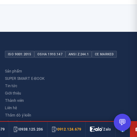
ISO 9001:2015
OSHA 1910.147
ANSI Z244.1
CE MARKED
Sản phẩm
SUPER SMART E-BOOK
Tin tức
Giới thiệu
Thành viên
Liên hệ
Thăm dò ý kiến
💬
Thư viên an toàn
0912.124.679
679
0938.125.206
Zalo