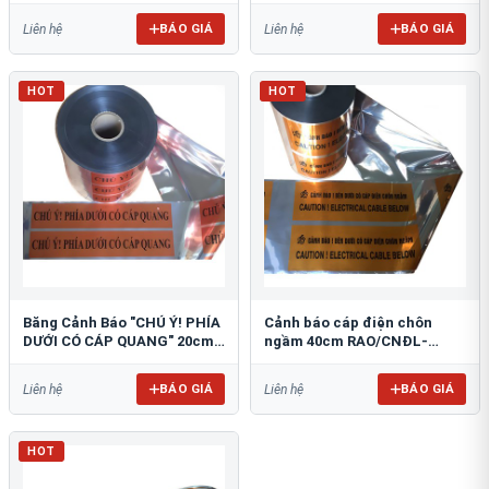
BÁO GIÁ
BÁO GIÁ
Liên hệ
Liên hệ
HOT
HOT
Băng Cảnh Báo "CHÚ Ý! PHÍA
Cảnh báo cáp điện chôn
DƯỚI CÓ CÁP QUANG" 20cm
ngầm 40cm RAO/CNĐL-
RAO/CQ-PET20: Bảo Vệ Hạ
PET40: An Toàn Tối Ưu
Tầng
BÁO GIÁ
BÁO GIÁ
Liên hệ
Liên hệ
HOT