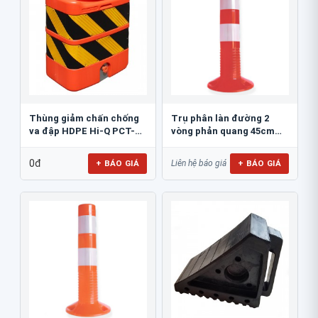
Thùng giảm chấn chống
Trụ phân làn đường 2
va đập HDPE Hi-Q PCT-
vòng phản quang 45cm
800
GT.45A
0đ
+ BÁO GIÁ
+ BÁO GIÁ
Liên hệ báo giá