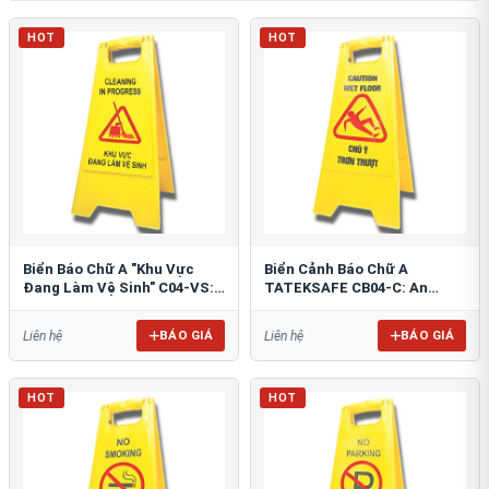
HOT
HOT
Biển Báo Chữ A "Khu Vực
Biển Cảnh Báo Chữ A
Đang Làm Vệ Sinh" C04-VS:
TATEKSAFE CB04-C: An
An Toàn Tối Ưu
Toàn Khu Vực Trơn Trượt
BÁO GIÁ
BÁO GIÁ
Liên hệ
Liên hệ
HOT
HOT