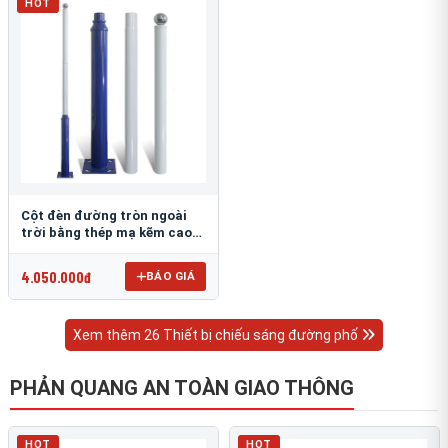
HOT
Cột đèn đường tròn ngoài
trời bằng thép mạ kẽm cao
6m TRU-88
4.050.000đ
BÁO GIÁ
Xem thêm 26 Thiết bị chiếu sáng đường phố
PHẢN QUANG AN TOÀN GIAO THÔNG
HOT
HOT