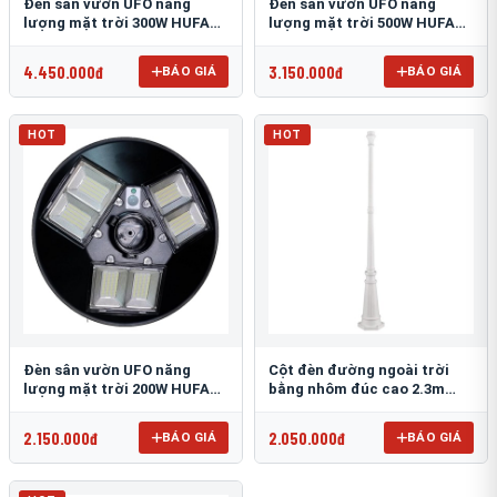
Đèn sân vườn UFO năng
Đèn sân vườn UFO năng
lượng mặt trời 300W HUFA
lượng mặt trời 500W HUFA
NL-25
NL-24
4.450.000đ
3.150.000đ
BÁO GIÁ
BÁO GIÁ
HOT
HOT
Đèn sân vườn UFO năng
Cột đèn đường ngoài trời
lượng mặt trời 200W HUFA
bằng nhôm đúc cao 2.3m
NL-23
TRU-89
2.150.000đ
2.050.000đ
BÁO GIÁ
BÁO GIÁ