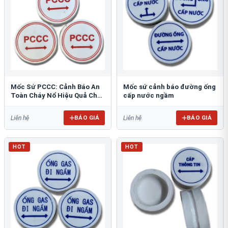
Mốc Sứ PCCC: Cảnh Báo An
Mốc sứ cảnh báo đường ống
Toàn Cháy Nổ Hiệu Quả Cho
cấp nước ngầm
Công Trình
BÁO GIÁ
BÁO GIÁ
Liên hệ
Liên hệ
HOT
HOT