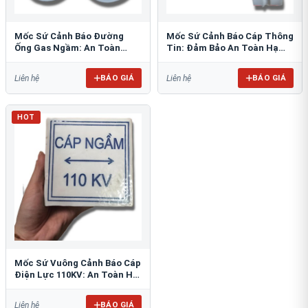
Mốc Sứ Cảnh Báo Đường
Mốc Sứ Cảnh Báo Cáp Thông
Ống Gas Ngầm: An Toàn
Tin: Đảm Bảo An Toàn Hạ
Tuyệt Đối Cho Công Trình
Tầng Ngầm
BÁO GIÁ
BÁO GIÁ
Liên hệ
Liên hệ
HOT
Mốc Sứ Vuông Cảnh Báo Cáp
Điện Lực 110KV: An Toàn Hệ
Thống Ngầm
BÁO GIÁ
Liên hệ