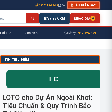
0912.124.679
Zalo
BÁO GIÁ NGAY
Sales CRM
BÁO GIÁ
0
n tức
Liên hệ
0912.124.679
Hỗ trợ:
TIN TIÊU ĐIỂM
LOTO cho Dự Án Ngoài Khơi:
Tiêu Chuẩn & Quy Trình Bảo