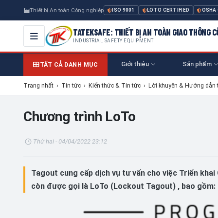
Thiết bị An toàn Công nghiệp
ISO 9001
LOTO CERTIFIED
OSHA
TATEKSAFE: THIẾT BỊ AN TOÀN GIAO THÔNG 
INDUSTRIAL SAFETY EQUIPMENT
Giới thiệu
Sản phẩm
TẤT CẢ DANH MỤC
Trang nhất
›
Tin tức
›
Kiến thức & Tin tức
›
Lời khuyên & Hướng dẫn 
Chương trình LoTo
Thứ hai - 04/04/2022 23:12
Tagout cung cấp dịch vụ tư vấn cho việc Triển kha
còn được gọi là LoTo (Lockout Tagout) , bao gồm: