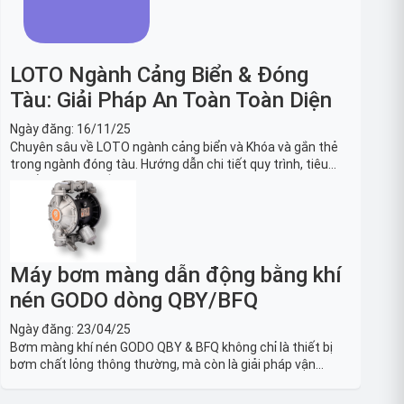
LOTO Ngành Cảng Biển & Đóng
Tàu: Giải Pháp An Toàn Toàn Diện
Ngày đăng:
16/11/25
Chuyên sâu về LOTO ngành cảng biển và Khóa và gắn thẻ
trong ngành đóng tàu. Hướng dẫn chi tiết quy trình, tiêu
chuẩn OSHA, thiết bị và Giải pháp LOTO trong công nghiệp
đóng tàu toàn diện.
Máy bơm màng dẫn động bằng khí
nén GODO dòng QBY/BFQ
Ngày đăng:
23/04/25
Bơm màng khí nén GODO QBY & BFQ không chỉ là thiết bị
bơm chất lỏng thông thường, mà còn là giải pháp vận
chuyển chất lỏng toàn diện, linh hoạt và bền bỉ, sẵn sàng
phục vụ từ các ứng dụng dân dụng nhỏ đến công nghiệp