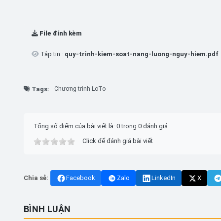
File đính kèm
Tập tin :
quy-trinh-kiem-soat-nang-luong-nguy-hiem.pdf
Tags:
Chương trình LoTo
Tổng số điểm của bài viết là: 0 trong 0 đánh giá
Click để đánh giá bài viết
Chia sẻ:
Facebook
Zalo
LinkedIn
X
BÌNH LUẬN